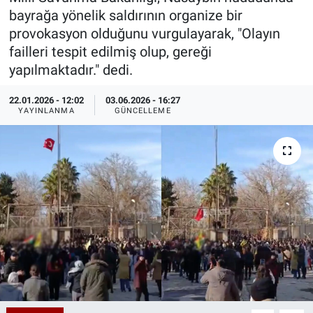
bayrağa yönelik saldırının organize bir
Özel Haberler
Dünya
Haber Arşivi
provokasyon olduğunu vurgulayarak, "Olayın
failleri tespit edilmiş olup, gereği
Yazarlar
Medya
yapılmaktadır." dedi.
Özel Haberler
22.01.2026 - 12:02
03.06.2026 - 16:27
YAYINLANMA
GÜNCELLEME
Kadın
Erişim Bilgileri
Sağlık
Teknoloji
Ramazan