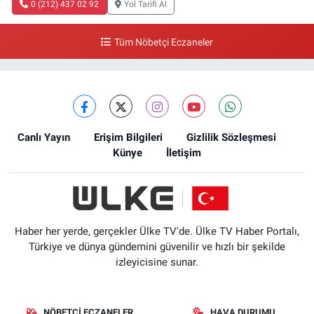
0 (212) 437 02 92
Yol Tarifi Al
Tüm Nöbetçi Eczaneler
Canlı Yayın
Erişim Bilgileri
Gizlilik Sözleşmesi
Künye
İletişim
Haber her yerde, gerçekler Ülke TV'de. Ülke TV Haber Portalı,
Türkiye ve dünya gündemini güvenilir ve hızlı bir şekilde
izleyicisine sunar.
NÖBETÇI ECZANELER
HAVA DURUMU