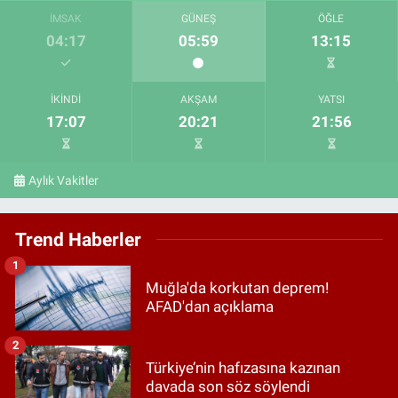
İMSAK
GÜNEŞ
ÖĞLE
04:17
05:59
13:15
İKINDI
AKŞAM
YATSI
17:07
20:21
21:56
Aylık Vakitler
Trend Haberler
1
Muğla'da korkutan deprem!
AFAD'dan açıklama
2
Türkiye’nin hafızasına kazınan
davada son söz söylendi