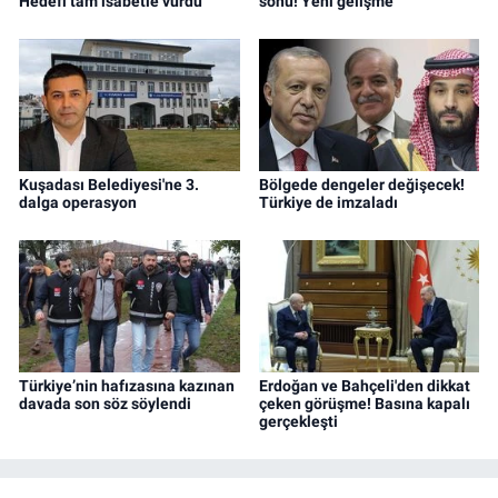
Hedefi tam isabetle vurdu
sonu! Yeni gelişme
Kuşadası Belediyesi'ne 3.
Bölgede dengeler değişecek!
dalga operasyon
Türkiye de imzaladı
Türkiye’nin hafızasına kazınan
Erdoğan ve Bahçeli'den dikkat
davada son söz söylendi
çeken görüşme! Basına kapalı
gerçekleşti