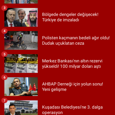
3
Bölgede dengeler değişecek!
Türkiye de imzaladı
4
Polisten kaçmanın bedeli ağır oldu!
Dudak uçuklatan ceza
5
Merkez Bankası'nın altın rezervi
yükseldi! 100 milyar doları aştı
6
AHBAP Derneği için yolun sonu!
Yeni gelişme
7
Kuşadası Belediyesi'ne 3. dalga
operasyon