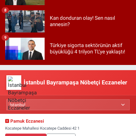
8
Kan donduran olay! Sen nasıl
annesin?
9
Türkiye sigorta sektörünün aktif
büyüklüğü 4 trilyon TL'ye yaklaştı!
İstanbul Bayrampaşa Nöbetçi Eczaneler
Pamuk Eczanesi
Kocatepe Mahallesi Kocatepe Caddesi 42 1