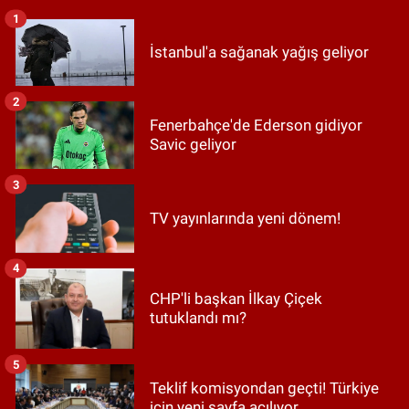
1
İstanbul'a sağanak yağış geliyor
2
Fenerbahçe'de Ederson gidiyor
Savic geliyor
3
TV yayınlarında yeni dönem!
4
CHP'li başkan İlkay Çiçek
tutuklandı mı?
5
Teklif komisyondan geçti! Türkiye
için yeni sayfa açılıyor