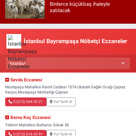
Binlerce küçükbaş ihaleyle
satılacak
İstanbul Bayrampaşa Nöbetçi Eczaneler
Sevda Eczanesi
Muratpaşa Mahallesi Kamil Caddesi 107A Ulubatlı Sağlık Ocağı Çapraz
Karşısı,Muratpaşa Muhtarlığı Çaprazı
0 (212) 564 20 21
Yol Tarifi Al
Berna Koç Eczanesi
Yıldırım Mahallesi Barbaros Sokak 56
0 (212) 616 43 91
Yol Tarifi Al