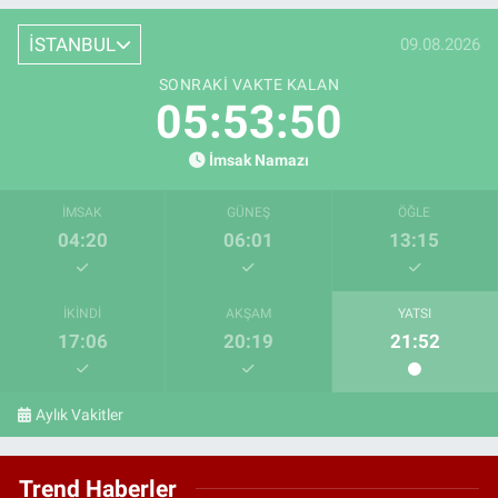
İSTANBUL
09.08.2026
SONRAKI VAKTE KALAN
05:53:50
İmsak Namazı
İMSAK
GÜNEŞ
ÖĞLE
04:20
06:01
13:15
İKINDI
AKŞAM
YATSI
17:06
20:19
21:52
Aylık Vakitler
Trend Haberler