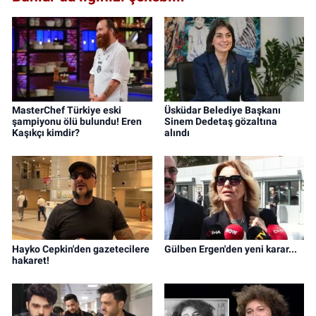
MasterChef Türkiye eski
Üsküdar Belediye Başkanı
şampiyonu ölü bulundu! Eren
Sinem Dedetaş gözaltına
Kaşıkçı kimdir?
alındı
Hayko Cepkin'den gazetecilere
Gülben Ergen'den yeni karar...
hakaret!