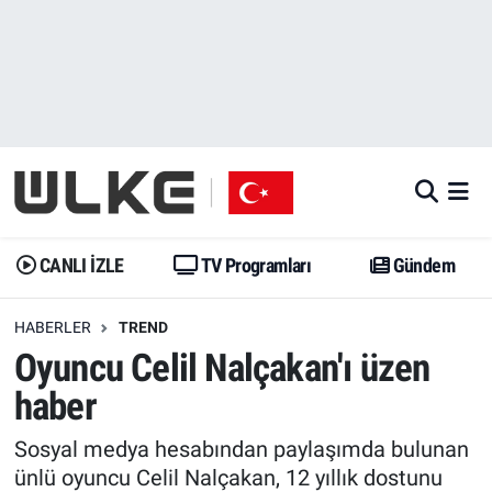
CANLI İZLE
CANLI YAYIN
Nöbetçi Eczaneler
TV Programları
TV Programları
Hava Durumu
Gündem
Gündem
İstanbul Namaz Vakitleri
Dünya
Trend
Trafik Durumu
CANLI İZLE
TV Programları
Gündem
Spor
Yaşam
Süper Lig Puan Durumu ve Fikstür
HABERLER
TREND
Oyuncu Celil Nalçakan'ı üzen
Erişim Bilgileri
Erişim Bilgileri
Erişim Bilgileri
haber
Ekonomi
Spor
Tüm Manşetler
Sosyal medya hesabından paylaşımda bulunan
Trend
Ekonomi
Son Dakika Haberleri
ünlü oyuncu Celil Nalçakan, 12 yıllık dostunu