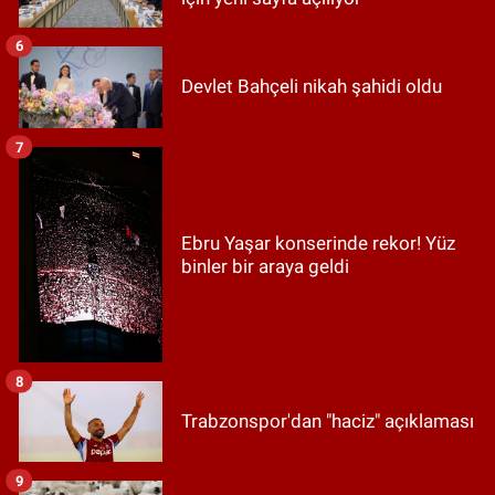
6
Devlet Bahçeli nikah şahidi oldu
7
Ebru Yaşar konserinde rekor! Yüz
binler bir araya geldi
8
Trabzonspor'dan "haciz" açıklaması
9