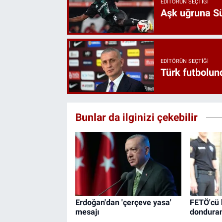
EDITÖRÜN SEÇTIĞI
Aşk uğruna Süp
EDITÖRÜN SEÇTIĞI
Türk futbolund
Bunlar da ilginizi çekebilir
Erdoğan'dan 'çerçeve yasa'
FETÖ'cü 
mesajı
donduran