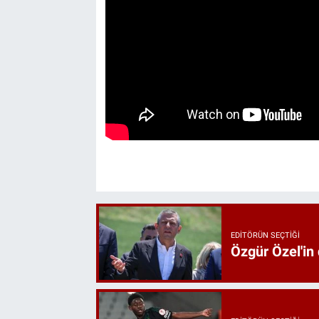
EDITÖRÜN SEÇTIĞI
Özgür Özel'in