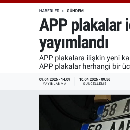
Özel Haberler
Dünya
Haber Arşivi
HABERLER
GÜNDEM
APP plakalar i
Yazarlar
Medya
yayımlandı
Özel Haberler
Kadın
APP plakalara ilişkin yeni k
APP plakalar herhangi bir ücr
Erişim Bilgileri
09.04.2026 - 14:09
10.04.2026 - 09:56
Sağlık
YAYINLANMA
GÜNCELLEME
Teknoloji
Ramazan