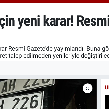
650
BİS
13.
çin yeni karar! Resm
BIT
64.
arar Resmi Gazete'de yayımlandı. Buna gör
et talep edilmeden yenileriyle değiştirilec
Ü