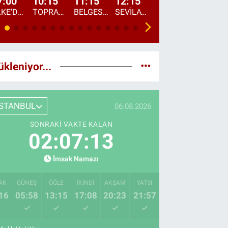
7:00
10:15
11:15
12:15
13:00
13:45
ÜLKE'DE BU SABAH
TOPRAKTAN SOFRAYA
BELGESEL: "ÜLKE'NİN ALIN TERİ"
SEVİLAY SUNGUR İLE ELİMİN BEREKETİ
ÖĞLE AJANSI
ÜLKE'DEN HABE
ükleniyor...
İSTANBUL
06.08.2026
SONRAKI VAKTE KALAN
02:07:12
İmsak Namazı
AK
GÜNEŞ
ÖĞLE
İKINDI
AKŞAM
YATSI
16
05:58
13:15
17:08
20:23
21:57