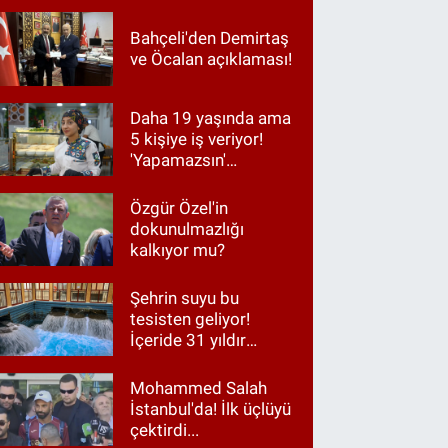
Bahçeli'den Demirtaş
ve Öcalan açıklaması!
Daha 19 yaşında ama
5 kişiye iş veriyor!
'Yapamazsın'
diyenlere en güzel
cevap
Özgür Özel'in
dokunulmazlığı
kalkıyor mu?
Şehrin suyu bu
tesisten geliyor!
İçeride 31 yıldır
Kur’an okunuyor
Mohammed Salah
İstanbul'da! İlk üçlüyü
çektirdi...