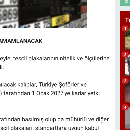
T
1
E TAMAMLANACAK
2
e, tescil plakalarının nitelik ve ölçülerine
i.
3
lacak kalıplar, Türkiye Şoförler ve
 tarafından 1 Ocak 2027'ye kadar yetki
4
arafından basılmış olup da mühürlü ve diğer
scil plakaları, standartlara uygun kabul