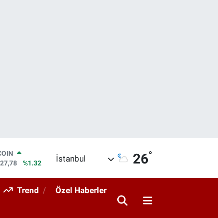
°
LAR
26
İstanbul
5894
%0.08
RO
0398
%-0.02
Trend
Özel Haberler
RLİN
1581
%0.16
M ALTIN