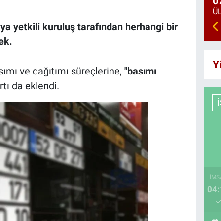
0
a yetkili kuruluş tarafından herhangi bir
ek.
Y
sımı ve dağıtımı süreçlerine,
"basımı
tı da eklendi.
İMS
04: