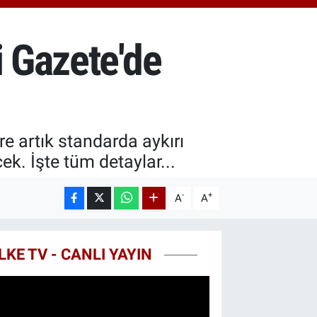
8.83
%4.44
T100
703
%11
i Gazete'de
COIN
927,78
%1.32
e artık standarda aykırı
ek. İşte tüm detaylar...
-
+
A
A
LKE TV - CANLI YAYIN