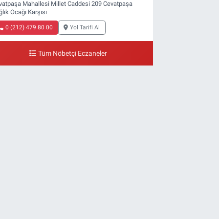
vatpaşa Mahallesi Millet Caddesi 209 Cevatpaşa
ğlık Ocağı Karşısı
0 (212) 479 80 00
Yol Tarifi Al
Tüm Nöbetçi Eczaneler