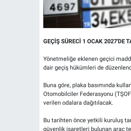
GEÇİŞ SÜRECİ 1 OCAK 2027'D
Yönetmeliğe eklenen geçici maddeyl
dair geçiş hükümleri de düzenlend
Buna göre, plaka basımında kullanı
Otomobilciler Federasyonu (TŞOF)
verilen odalara dağıtılacak.
Bu tarihten önce yetkili kuruluş t
güvenlik işaretleri bulunan araç te