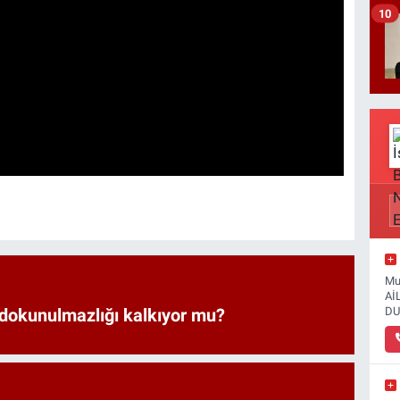
10
Mu
Aİ
DU
 dokunulmazlığı kalkıyor mu?