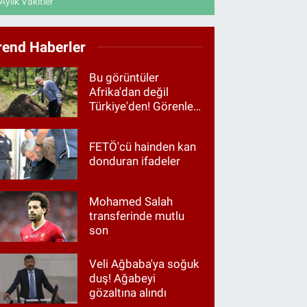
Aylık Vakitler
rend Haberler
Bu görüntüler
Afrika'dan değil
Türkiye'den! Görenler
hayrete düştü
FETÖ'cü hainden kan
donduran ifadeler
Mohamed Salah
transferinde mutlu
son
Veli Ağbaba'ya soğuk
duş! Ağabeyi
gözaltına alındı