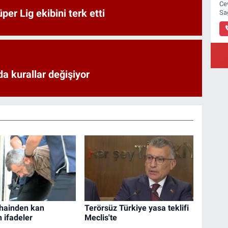
Ce
er Lig ekibini terk etti
Sa
a kurallar değişiyor
hainden kan
Terörsüz Türkiye yasa teklifi
 ifadeler
Meclis'te