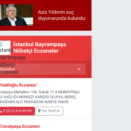
Aziz Yıldırım suç
duyurusunda bulundu
İstanbul Bayrampaşa
Nöbetçi Eczaneler
Haliloğlu Eczanesi
ratpaşa Mahallesi 106. Sokak 11 A MURATPAŞA
LE SAĞLIĞI MERKEZİ KARŞISI ULUYOL-BEREÇ
RAĞININ ALTI PASHADOR AVM'YE YAKIN
0 (212) 614 99 90
Yol Tarifi Al
Cevatpaşa Eczanesi