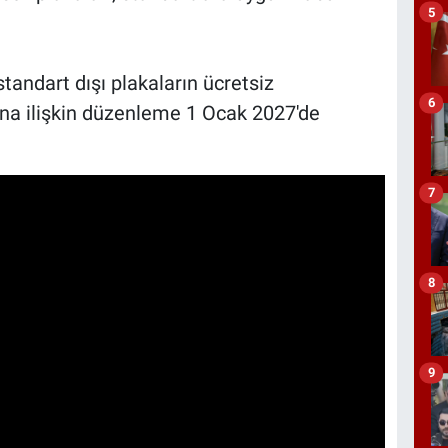
5
standart dışı plakaların ücretsiz
6
rına ilişkin düzenleme 1 Ocak 2027'de
7
8
9