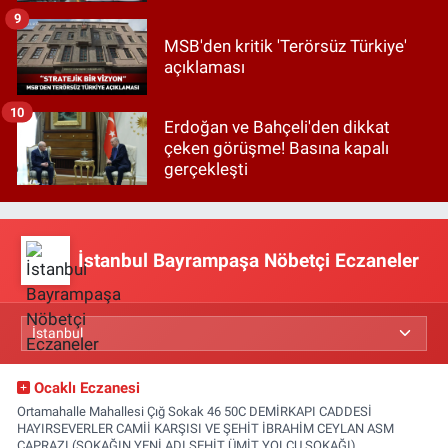
9
MSB'den kritik 'Terörsüz Türkiye'
açıklaması
10
Erdoğan ve Bahçeli'den dikkat
çeken görüşme! Basına kapalı
gerçekleşti
İstanbul Bayrampaşa Nöbetçi Eczaneler
Ocaklı Eczanesi
Ortamahalle Mahallesi Çığ Sokak 46 50C DEMİRKAPI CADDESİ
HAYIRSEVERLER CAMİİ KARŞISI VE ŞEHİT İBRAHİM CEYLAN ASM
ÇAPRAZI (SOKAĞIN YENİ ADI ŞEHİT ÜMİT YOLCU SOKAĞI)