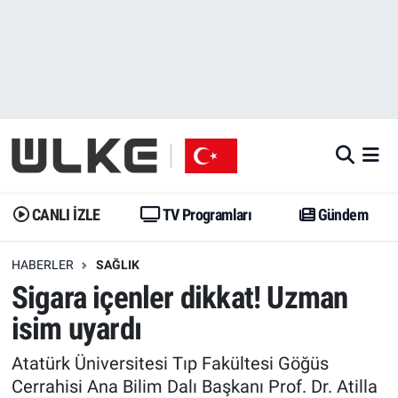
CANLI İZLE
CANLI YAYIN
Nöbetçi Eczaneler
TV Programları
TV Programları
Hava Durumu
Gündem
Gündem
İstanbul Namaz Vakitleri
Dünya
Trend
Trafik Durumu
CANLI İZLE
TV Programları
Gündem
Spor
Yaşam
Süper Lig Puan Durumu ve Fikstür
HABERLER
SAĞLIK
Sigara içenler dikkat! Uzman
Erişim Bilgileri
Erişim Bilgileri
Erişim Bilgileri
isim uyardı
Ekonomi
Spor
Tüm Manşetler
Atatürk Üniversitesi Tıp Fakültesi Göğüs
Trend
Ekonomi
Son Dakika Haberleri
Cerrahisi Ana Bilim Dalı Başkanı Prof. Dr. Atilla