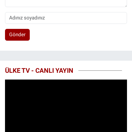
Gönder
ÜLKE TV - CANLI YAYIN