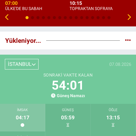
07:00
10:15
ÜLKE'DE BU SABAH
TOPRAKTAN SOFRAYA
Yükleniyor...
İSTANBUL
07.08.2026
SONRAKI VAKTE KALAN
54:00
Güneş Namazı
İMSAK
GÜNEŞ
ÖĞLE
04:17
05:59
13:15