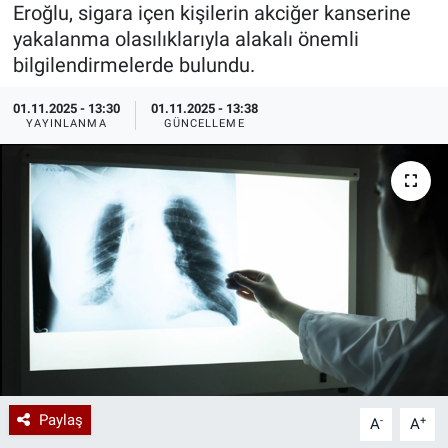
Eroğlu, sigara içen kişilerin akciğer kanserine
Özel Haberler
Dünya
Haber Arşivi
yakalanma olasılıklarıyla alakalı önemli
bilgilendirmelerde bulundu.
Yazarlar
Medya
01.11.2025 - 13:30
01.11.2025 - 13:38
YAYINLANMA
GÜNCELLEME
Özel Haberler
Kadın
Erişim Bilgileri
Sağlık
Teknoloji
Ramazan
Paylaş
-
+
A
A