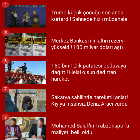
4
Trump küçük çocuğu son anda
kurtardı! Sahnede hızlı müdahale
5
Merkez Bankası'nın altın rezervi
yükseldi! 100 milyar doları aştı
6
150 bin TL'lik patatesi bedavaya
dağıttı! Helal olsun dedirten
hareket
7
Sakarya sahilinde hareketli anlar!
Kıyıya İnsansız Deniz Aracı vurdu
8
Mohamed Salah'ın Trabzonspor'a
maliyeti belli oldu