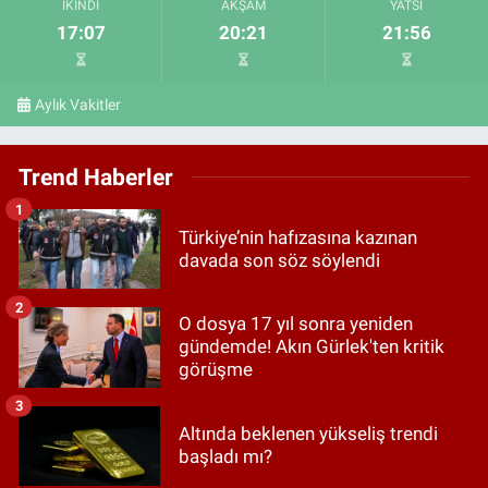
İKINDI
AKŞAM
YATSI
17:07
20:21
21:56
Aylık Vakitler
Trend Haberler
1
Türkiye’nin hafızasına kazınan
davada son söz söylendi
2
O dosya 17 yıl sonra yeniden
gündemde! Akın Gürlek'ten kritik
görüşme
3
Altında beklenen yükseliş trendi
başladı mı?