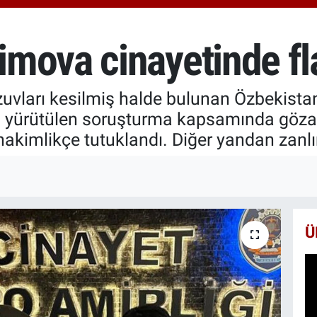
651
BİS
13.
mova cinayetinde fl
BIT
64.
uzuvları kesilmiş halde bulunan Özbekist
n yürütülen soruşturma kapsamında gözal
 hakimlikçe tutuklandı. Diğer yandan zanl
Ü