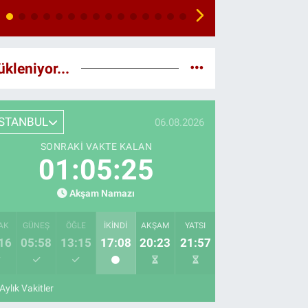
ükleniyor...
İSTANBUL
06.08.2026
SONRAKI VAKTE KALAN
01:05:23
Akşam Namazı
AK
GÜNEŞ
ÖĞLE
İKINDI
AKŞAM
YATSI
16
05:58
13:15
17:08
20:23
21:57
Aylık Vakitler