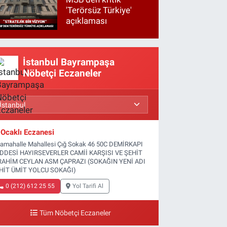
'Terörsüz Türkiye'
açıklaması
İstanbul Bayrampaşa
Nöbetçi Eczaneler
Ocaklı Eczanesi
tamahalle Mahallesi Çığ Sokak 46 50C DEMİRKAPI
DDESİ HAYIRSEVERLER CAMİİ KARŞISI VE ŞEHİT
RAHİM CEYLAN ASM ÇAPRAZI (SOKAĞIN YENİ ADI
HİT ÜMİT YOLCU SOKAĞI)
0 (212) 612 25 55
Yol Tarifi Al
Tüm Nöbetçi Eczaneler