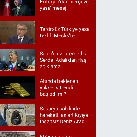
Erdoğan'dan 'çerçeve
yasa' mesajı
Terörsüz Türkiye yasa
teklifi Meclis'te
Salah'ı biz istemedik!
Serdal Adalı'dan flaş
açıklama
Altında beklenen
yükseliş trendi
başladı mı?
Sakarya sahilinde
hareketli anlar! Kıyıya
İnsansız Deniz Aracı
vurdu
MSB'den kritik