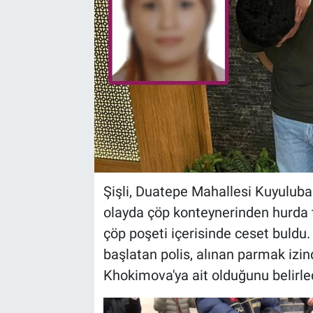
Şişli, Duatepe Mahallesi Kuyulub
olayda çöp konteynerinden hurda t
çöp poşeti içerisinde ceset buldu.
başlatan polis, alınan parmak iz
Khokimova'ya ait olduğunu belirled