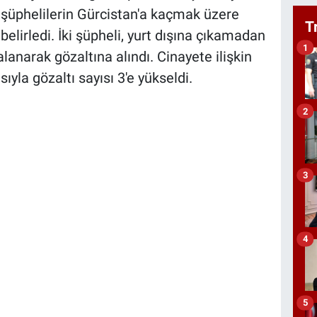
, şüphelilerin Gürcistan'a kaçmak üzere
T
belirledi. İki şüpheli, yurt dışına çıkamadan
1
lanarak gözaltına alındı. Cinayete ilişkin
ıyla gözaltı sayısı 3'e yükseldi.
2
3
4
5