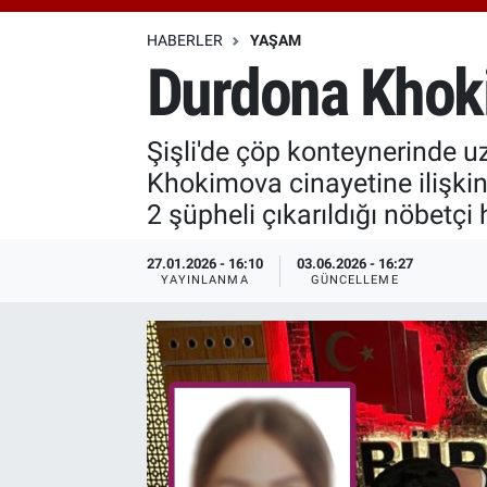
Özel Haberler
Dünya
Haber Arşivi
HABERLER
YAŞAM
Durdona Khoki
Yazarlar
Medya
Şişli'de çöp konteynerinde 
Özel Haberler
Khokimova cinayetine ilişki
Kadın
2 şüpheli çıkarıldığı nöbetçi
Erişim Bilgileri
27.01.2026 - 16:10
03.06.2026 - 16:27
YAYINLANMA
GÜNCELLEME
Sağlık
Teknoloji
Ramazan