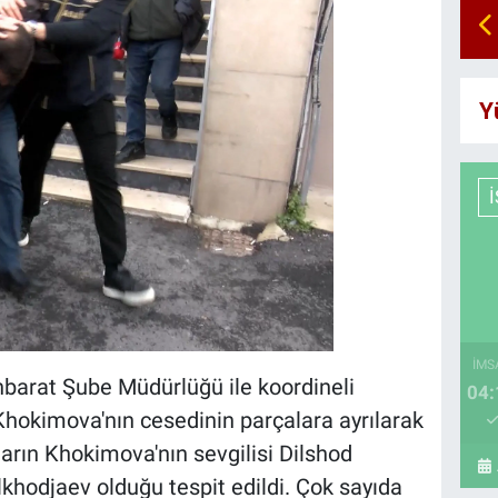
Y
İMS
tihbarat Şube Müdürlüğü ile koordineli
04:
hokimova'nın cesedinin parçalara ayrılarak
ların Khokimova'nın sevgilisi Dilshod
hodjaev olduğu tespit edildi. Çok sayıda