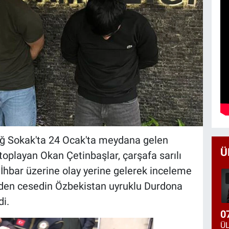
ağ Sokak'ta 24 Ocak'ta meydana gelen
Ü
oplayan Okan Çetinbaşlar, çarşafa sarılı
 İhbar üzerine olay yerine gelerek inceleme
inden cesedin Özbekistan uyruklu Durdona
i.
0