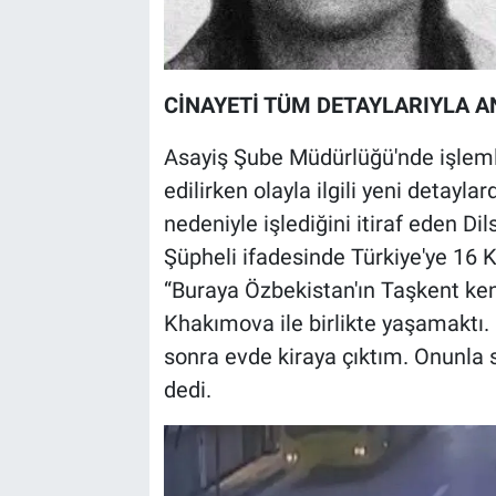
CİNAYETİ TÜM DETAYLARIYLA A
Asayiş Şube Müdürlüğü'nde işleml
edilirken olayla ilgili yeni detaylar
nedeniyle işlediğini itiraf eden Di
Şüpheli ifadesinde Türkiye'ye 16 K
“Buraya Özbekistan'ın Taşkent k
Khakımova ile birlikte yaşamaktı. 
sonra evde kiraya çıktım. Onunla
dedi.