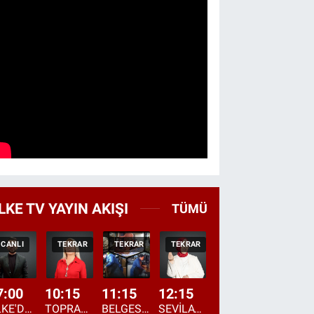
LKE TV YAYIN AKIŞI
TÜMÜ
CANLI
TEKRAR
TEKRAR
TEKRAR
CANLI
CANLI
7:00
10:15
11:15
12:15
13:00
13:45
ÜLKE'DE BU SABAH
TOPRAKTAN SOFRAYA
BELGESEL: "ÜLKE'NİN ALIN TERİ"
SEVİLAY SUNGUR İLE ELİMİN BEREKETİ
ÖĞLE AJANSI
ÜLKE'DEN HABE