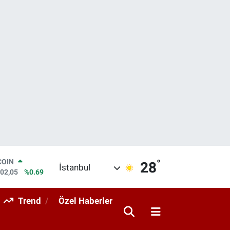
°
LAR
28
İstanbul
5986
%0.06
RO
0700
%0.1
Trend
Özel Haberler
RLİN
2438
%0.21
M ALTIN