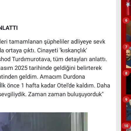
6
NLATTI
eri tamamlanan şüpheliler adliyeye sevk
7
da ortaya çıktı. Cinayeti 'kıskançlık'
lshod Turdımurotava, tüm detayları anlattı.
asım 2025 tarihinde geldiğini belirterek
8
entinden geldim. Amacım Durdona
İlk önce 1 hafta kadar Otel'de kaldım. Daha
 sevgiliydik. Zaman zaman buluşuyorduk"
9
10