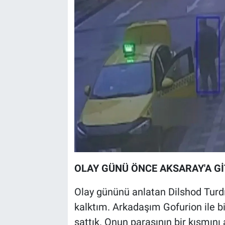
OLAY GÜNÜ ÖNCE AKSARAY'A G
Olay gününü anlatan Dilshod Turd
kalktım. Arkadaşım Gofurion ile bir
sattık. Onun parasının bir kısmını 