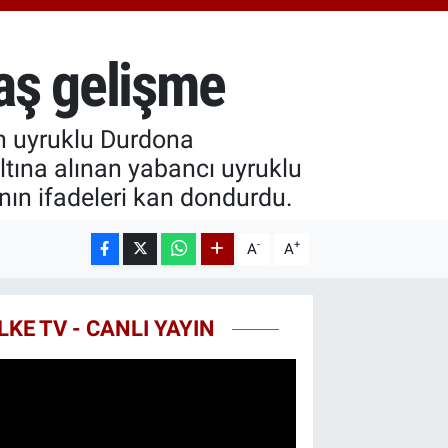
8.23
%0.39
T100
703
%0
aş gelişme
COIN
602,05
%0.69
an uyruklu Durdona
tına alınan yabancı uyruklu
ının ifadeleri kan dondurdu.
-
+
A
A
LKE TV - CANLI YAYIN