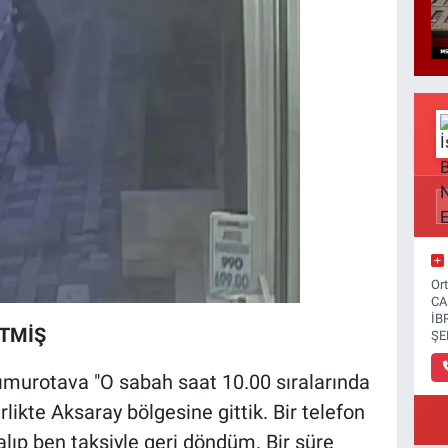
Or
CA
İB
İTMİŞ
ŞE
ımurotava "O sabah saat 10.00 sıralarında
likte Aksaray bölgesine gittik. Bir telefon
alıp ben taksiyle geri döndüm. Bir süre