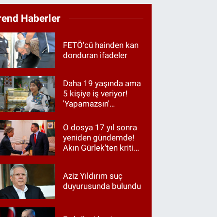
rend Haberler
FETÖ'cü hainden kan
donduran ifadeler
Daha 19 yaşında ama
5 kişiye iş veriyor!
'Yapamazsın'
diyenlere en güzel
cevap
O dosya 17 yıl sonra
yeniden gündemde!
Akın Gürlek'ten kritik
görüşme
Aziz Yıldırım suç
duyurusunda bulundu