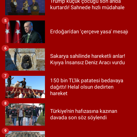
Trump küçük çocuğu son anda
kurtardı! Sahnede hızlı müdahale
5
Erdoğan'dan 'çerçeve yasa' mesajı
6
Sakarya sahilinde hareketli anlar!
Kıyıya İnsansız Deniz Aracı vurdu
7
150 bin TL'lik patatesi bedavaya
dağıttı! Helal olsun dedirten
hareket
8
Türkiye’nin hafızasına kazınan
davada son söz söylendi
9