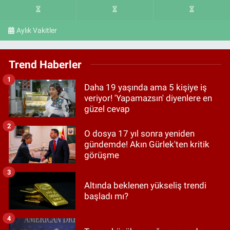
Aylık Vakitler
Trend Haberler
1
Daha 19 yaşında ama 5 kişiye iş
veriyor! 'Yapamazsın' diyenlere en
güzel cevap
2
O dosya 17 yıl sonra yeniden
gündemde! Akın Gürlek'ten kritik
görüşme
3
Altında beklenen yükseliş trendi
başladı mı?
4