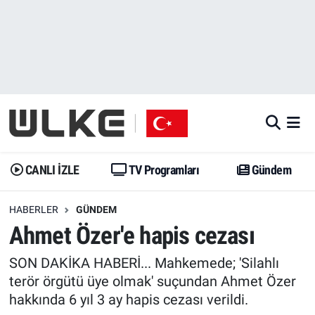
CANLI İZLE
CANLI YAYIN
Nöbetçi Eczaneler
TV Programları
TV Programları
Hava Durumu
Gündem
Gündem
İstanbul Namaz Vakitleri
Dünya
Trend
Trafik Durumu
CANLI İZLE
TV Programları
Gündem
Spor
Yaşam
Süper Lig Puan Durumu ve Fikstür
HABERLER
GÜNDEM
Ahmet Özer'e hapis cezası
Erişim Bilgileri
Erişim Bilgileri
Erişim Bilgileri
SON DAKİKA HABERİ... Mahkemede; 'Silahlı
Ekonomi
Spor
Tüm Manşetler
terör örgütü üye olmak' suçundan Ahmet Özer
hakkında 6 yıl 3 ay hapis cezası verildi.
Trend
Ekonomi
Son Dakika Haberleri