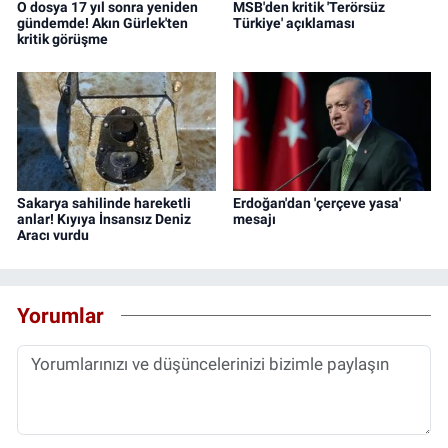
O dosya 17 yıl sonra yeniden
MSB'den kritik 'Terörsüz
gündemde! Akın Gürlek'ten
Türkiye' açıklaması
kritik görüşme
Sakarya sahilinde hareketli
Erdoğan'dan 'çerçeve yasa'
anlar! Kıyıya İnsansız Deniz
mesajı
Aracı vurdu
Yorumlar