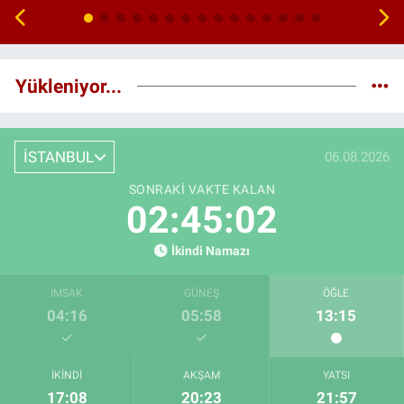
Yükleniyor...
İSTANBUL
06.08.2026
SONRAKI VAKTE KALAN
02:45:01
İkindi Namazı
İMSAK
GÜNEŞ
ÖĞLE
04:16
05:58
13:15
İKINDI
AKŞAM
YATSI
17:08
20:23
21:57