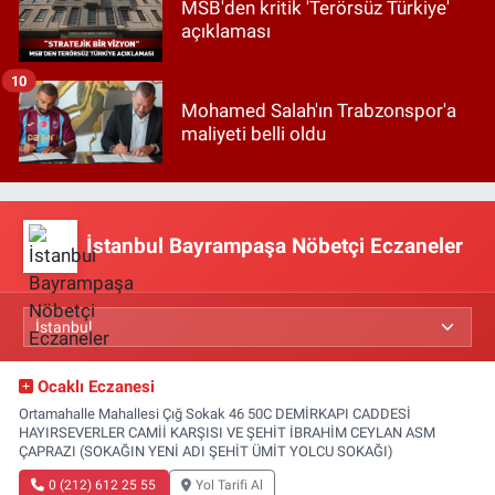
MSB'den kritik 'Terörsüz Türkiye'
açıklaması
10
Mohamed Salah'ın Trabzonspor'a
maliyeti belli oldu
İstanbul Bayrampaşa Nöbetçi Eczaneler
Ocaklı Eczanesi
Ortamahalle Mahallesi Çığ Sokak 46 50C DEMİRKAPI CADDESİ
HAYIRSEVERLER CAMİİ KARŞISI VE ŞEHİT İBRAHİM CEYLAN ASM
ÇAPRAZI (SOKAĞIN YENİ ADI ŞEHİT ÜMİT YOLCU SOKAĞI)
0 (212) 612 25 55
Yol Tarifi Al