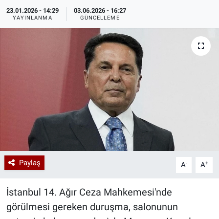
23.01.2026 - 14:29
03.06.2026 - 16:27
Özel Haberler
Dünya
Haber Arşivi
YAYINLANMA
GÜNCELLEME
Yazarlar
Medya
Özel Haberler
Kadın
Erişim Bilgileri
Sağlık
Paylaş
-
+
A
A
Teknoloji
İstanbul 14. Ağır Ceza Mahkemesi'nde
Ramazan
görülmesi gereken duruşma, salonunun