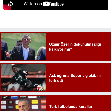
Özgür Özel'in dokunulmazlığı
kalkıyor mu?
Aşk uğruna Süper Lig ekibini
terk etti
Türk futbolunda kurallar