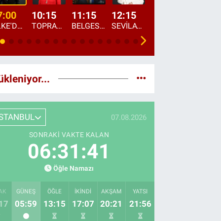
7:00
10:15
11:15
12:15
13:00
13:45
ÜLKE'DE BU SABAH
TOPRAKTAN SOFRAYA
BELGESEL: "ÜLKE'NİN ALIN TERİ"
SEVİLAY SUNGUR İLE ELİMİN BEREKETİ
ÖĞLE AJANSI
ÜLKE'DEN HABE
ükleniyor...
İSTANBUL
07.08.2026
SONRAKI VAKTE KALAN
06:31:39
Öğle Namazı
AK
GÜNEŞ
ÖĞLE
İKINDI
AKŞAM
YATSI
17
05:59
13:15
17:07
20:21
21:56