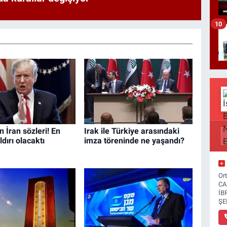
10
 İran sözleri! En
Irak ile Türkiye arasındaki
dırı olacaktı
imza töreninde ne yaşandı?
Or
CA
İB
ŞE