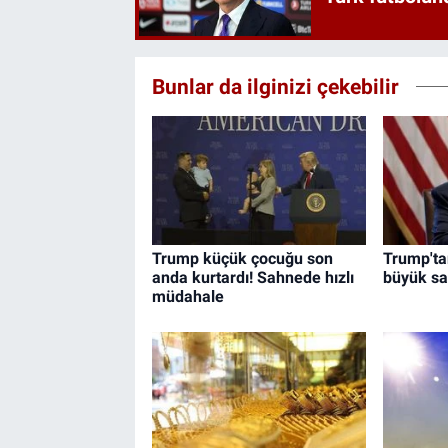
Bunlar da ilginizi çekebilir
Trump küçük çocuğu son
Trump'tan
anda kurtardı! Sahnede hızlı
büyük sal
müdahale