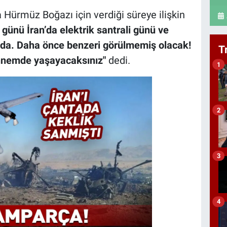
a Hürmüz Boğazı için verdiği süreye ilişkin
ı günü İran’da elektrik santrali günü ve
rada. Daha önce benzeri görülmemiş olacak!
T
ennemde yaşayacaksınız"
dedi.
1
2
3
4