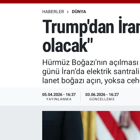
Özel Haberler
Dünya
Haber Arşivi
HABERLER
DÜNYA
Trump'dan İran
Yazarlar
Medya
olacak"
Özel Haberler
Kadın
Hürmüz Boğazı'nın açılması i
günü İran’da elektrik santra
Erişim Bilgileri
lanet boğazı açın, yoksa ce
Sağlık
05.04.2026 - 16:37
03.06.2026 - 16:27
YAYINLANMA
GÜNCELLEME
Teknoloji
Ramazan