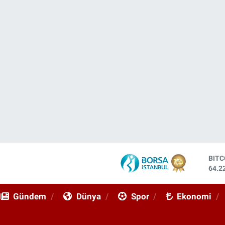
DOL
47,7
EUR
55,0
Gündem
Dünya
Spor
Ekonomi
STE
64,2
GRA