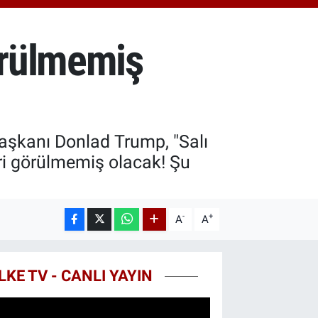
.81
%1.44
T100
99
%70
örülmemiş
COIN
25,61
%-0.63
Başkanı Donlad Trump, "Salı
ri görülmemiş olacak! Şu
-
+
A
A
LKE TV - CANLI YAYIN