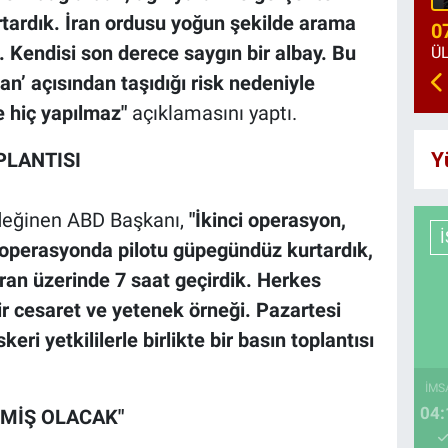
rtardık. İran ordusu yoğun şekilde arama
0
. Kendisi son derece saygın bir albay. Bu
an’ açısından taşıdığı risk nedeniyle
e hiç yapılmaz"
açıklamasını yaptı.
Y
PLANTISI
değinen ABD Başkanı,
"İkinci operasyon,
lk operasyonda pilotu güpegündüz kurtardık,
İran üzerinde 7 saat geçirdik. Herkes
ir cesaret ve yetenek örneği. Pazartesi
eri yetkililerle birlikte bir basın toplantısı
İMS
04:
MİŞ OLACAK"