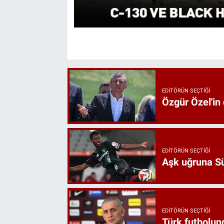
EDITÖRÜN SEÇTIĞI
Özgür Özel'in
EDITÖRÜN SEÇTIĞI
Aşk uğruna Süp
EDITÖRÜN SEÇTIĞI
Türk futbolund