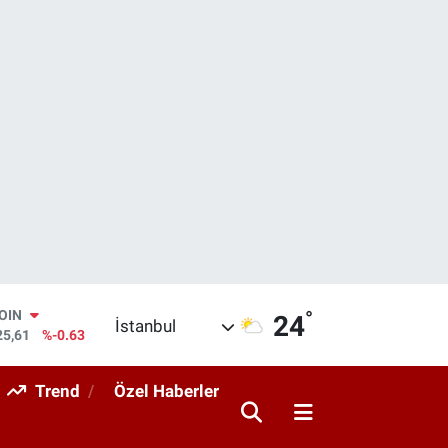
°
AR
24
İstanbul
143
%0.16
O
317
%-0.02
Trend
Özel Haberler
RLİN
463
%0.07
M ALTIN