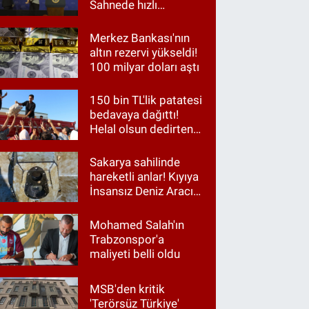
Sahnede hızlı
müdahale
Merkez Bankası'nın
altın rezervi yükseldi!
100 milyar doları aştı
150 bin TL'lik patatesi
bedavaya dağıttı!
Helal olsun dedirten
hareket
Sakarya sahilinde
hareketli anlar! Kıyıya
İnsansız Deniz Aracı
vurdu
Mohamed Salah'ın
Trabzonspor'a
maliyeti belli oldu
MSB'den kritik
'Terörsüz Türkiye'