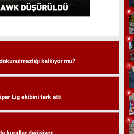
5
6
 dokunulmazlığı kalkıyor mu?
7
8
er Lig ekibini terk etti
9
a kurallar değişiyor