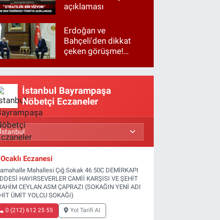
açıklaması
Erdoğan ve
Bahçeli'den dikkat
çeken görüşme!
Basına kapalı
gerçekleşti
İstanbul Bayrampaşa
Nöbetçi Eczaneler
Ocaklı Eczanesi
tamahalle Mahallesi Çığ Sokak 46 50C DEMİRKAPI
DDESİ HAYIRSEVERLER CAMİİ KARŞISI VE ŞEHİT
RAHİM CEYLAN ASM ÇAPRAZI (SOKAĞIN YENİ ADI
HİT ÜMİT YOLCU SOKAĞI)
0 (212) 612 25 55
Yol Tarifi Al