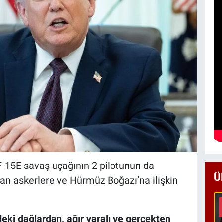
F-15E savaş uçağının 2 pilotunun da
Ü
dan askerlere ve Hürmüz Boğazı’na ilişkin
ndeki dağlardan, ağır yaralı ve gerçekten