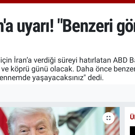
6574
BİS
13.7
'a uyarı! "Benzeri g
BIT
64.2
çin İran’a verdiği süreyi hatırlatan ABD 
li ve köprü günü olacak. Daha önce benze
hennemde yaşayacaksınız" dedi.
Ü