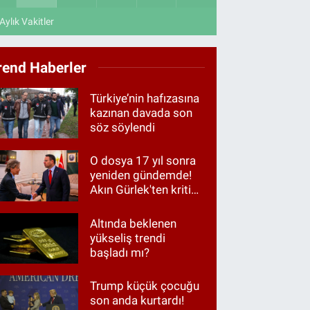
Aylık Vakitler
rend Haberler
Türkiye’nin hafızasına
kazınan davada son
söz söylendi
O dosya 17 yıl sonra
yeniden gündemde!
Akın Gürlek'ten kritik
görüşme
Altında beklenen
yükseliş trendi
başladı mı?
Trump küçük çocuğu
son anda kurtardı!