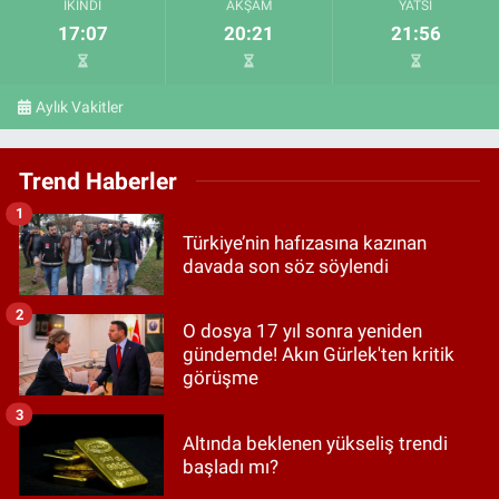
İKINDI
AKŞAM
YATSI
17:07
20:21
21:56
Aylık Vakitler
Trend Haberler
1
Türkiye’nin hafızasına kazınan
davada son söz söylendi
2
O dosya 17 yıl sonra yeniden
gündemde! Akın Gürlek'ten kritik
görüşme
3
Altında beklenen yükseliş trendi
başladı mı?