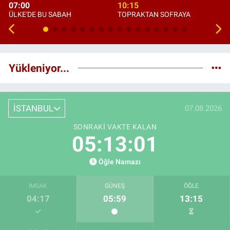
07:00
10:15
ÜLKE'DE BU SABAH
TOPRAKTAN SOFRAYA
Yükleniyor...
İSTANBUL
07.08.2026
SONRAKI VAKTE KALAN
05:13:00
Öğle Namazı
İMSAK
GÜNEŞ
ÖĞLE
04:17
05:59
13:15