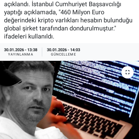
açıklandı. İstanbul Cumhuriyet Başsavcılığı
Özel Haberler
Dünya
Haber Arşivi
yaptığı açıklamada, "460 Milyon Euro
değerindeki kripto varlıkları hesabın bulunduğu
Yazarlar
Medya
global şirket tarafından dondurulmuştur."
ifadeleri kullanıldı.
Özel Haberler
30.01.2026 - 13:38
30.01.2026 - 14:03
YAYINLANMA
GÜNCELLEME
Kadın
Erişim Bilgileri
Sağlık
Teknoloji
Ramazan