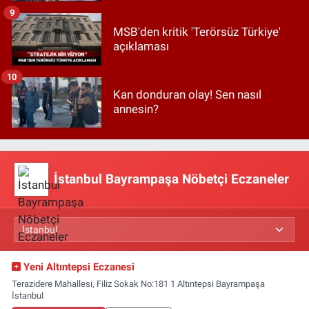
9
MSB'den kritik 'Terörsüz Türkiye'
açıklaması
10
Kan donduran olay! Sen nasıl
annesin?
İstanbul Bayrampaşa Nöbetçi Eczaneler
Yeni Altıntepsi Eczanesi
Terazidere Mahallesi, Filiz Sokak No:181 1 Altıntepsi Bayrampaşa
İstanbul