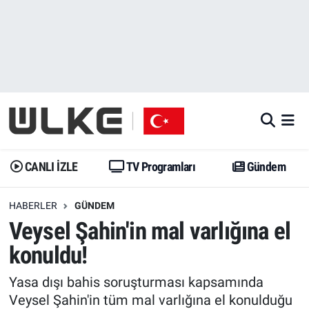
CANLI İZLE
CANLI YAYIN
Nöbetçi Eczaneler
TV Programları
TV Programları
Hava Durumu
Gündem
Gündem
İstanbul Namaz Vakitleri
Dünya
Trend
Trafik Durumu
CANLI İZLE
TV Programları
Gündem
Spor
Yaşam
Süper Lig Puan Durumu ve Fikstür
HABERLER
GÜNDEM
Veysel Şahin'in mal varlığına el
Erişim Bilgileri
Erişim Bilgileri
Erişim Bilgileri
konuldu!
Ekonomi
Spor
Tüm Manşetler
Yasa dışı bahis soruşturması kapsamında
Trend
Ekonomi
Son Dakika Haberleri
Veysel Şahin'in tüm mal varlığına el konulduğu