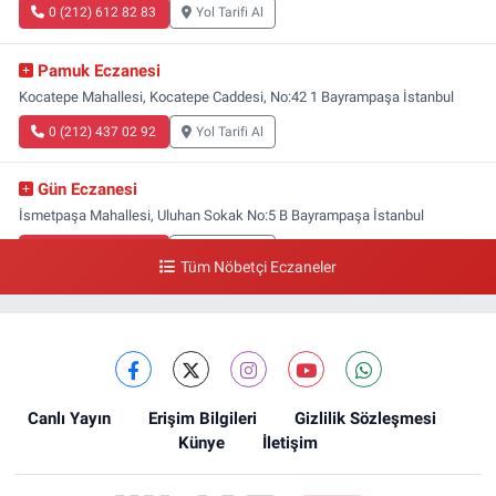
0 (212) 612 82 83
Yol Tarifi Al
Pamuk Eczanesi
Kocatepe Mahallesi, Kocatepe Caddesi, No:42 1 Bayrampaşa İstanbul
0 (212) 437 02 92
Yol Tarifi Al
Gün Eczanesi
İsmetpaşa Mahallesi, Uluhan Sokak No:5 B Bayrampaşa İstanbul
0 (212) 613 41 57
Yol Tarifi Al
Tüm Nöbetçi Eczaneler
Ellinci Yıl Eczanesi
Yıldırım Mahallesi, Mostar Sokak No:4 A Yıldırım Bayrampaşa İstanbul
0 (212) 640 11 57
Yol Tarifi Al
Canlı Yayın
Erişim Bilgileri
Gizlilik Sözleşmesi
Künye
İletişim