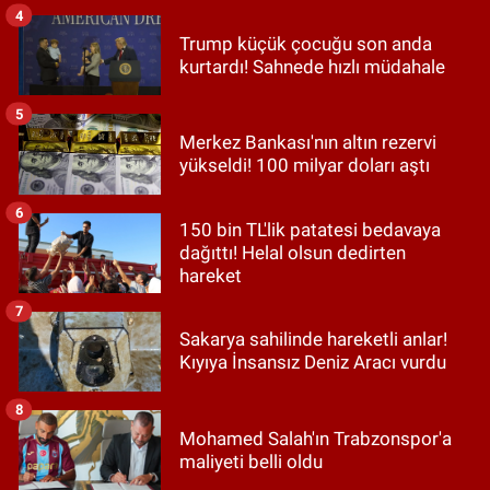
4
Trump küçük çocuğu son anda
kurtardı! Sahnede hızlı müdahale
5
Merkez Bankası'nın altın rezervi
yükseldi! 100 milyar doları aştı
6
150 bin TL'lik patatesi bedavaya
dağıttı! Helal olsun dedirten
hareket
7
Sakarya sahilinde hareketli anlar!
Kıyıya İnsansız Deniz Aracı vurdu
8
Mohamed Salah'ın Trabzonspor'a
maliyeti belli oldu