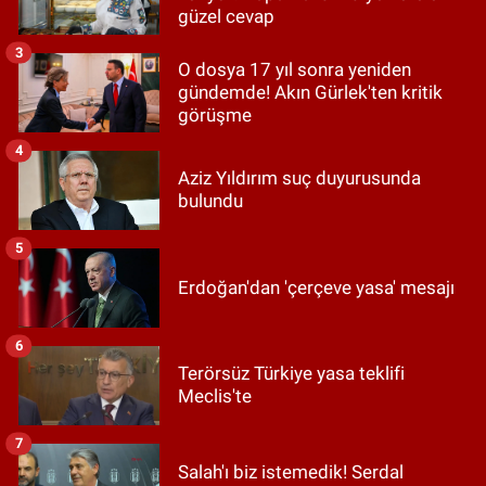
güzel cevap
3
O dosya 17 yıl sonra yeniden
gündemde! Akın Gürlek'ten kritik
görüşme
4
Aziz Yıldırım suç duyurusunda
bulundu
5
Erdoğan'dan 'çerçeve yasa' mesajı
6
Terörsüz Türkiye yasa teklifi
Meclis'te
7
Salah'ı biz istemedik! Serdal