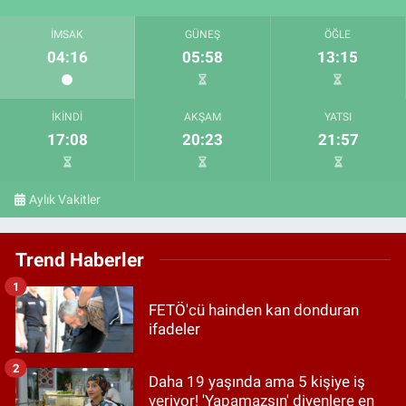
İMSAK
GÜNEŞ
ÖĞLE
04:16
05:58
13:15
İKINDI
AKŞAM
YATSI
17:08
20:23
21:57
Aylık Vakitler
Trend Haberler
1
FETÖ'cü hainden kan donduran
ifadeler
2
Daha 19 yaşında ama 5 kişiye iş
veriyor! 'Yapamazsın' diyenlere en