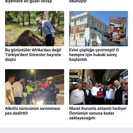
diyenlere en güzel cevap
okunuyor
Bu görüntüler Afrika'dan değil
Evini çöplüğe çevirmişti! O
Türkiye'den! Görenler hayrete
hemşire için hukuki süreç
düştü
başlatıldı
Alkollü sürücünün savunması
Murat Kurum'a anlamlı hediye!
pes dedirtti!
Ömrümün sonuna kadar
saklayacağım