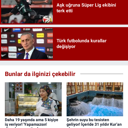
Aşk uğruna Süper Lig ekibini
terk etti
Türk futbolunda kurallar
değişiyor
Bunlar da ilginizi çekebilir
Daha 19 yaşında ama 5 kişiye
Şehrin suyu bu tesisten
iş veriyor! 'Yapamazsın'
geliyor! İçeride 31 yıldır Kur’an