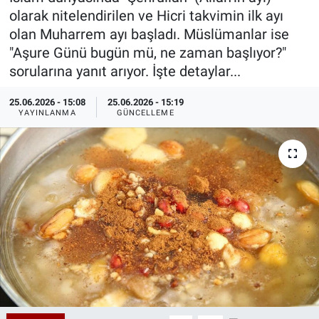
olarak nitelendirilen ve Hicri takvimin ilk ayı
Özel Haberler
Dünya
Haber Arşivi
olan Muharrem ayı başladı. Müslümanlar ise
"Aşure Günü bugün mü, ne zaman başlıyor?"
Yazarlar
Medya
sorularına yanıt arıyor. İşte detaylar...
Özel Haberler
25.06.2026 - 15:08
25.06.2026 - 15:19
YAYINLANMA
GÜNCELLEME
Kadın
Erişim Bilgileri
Sağlık
Teknoloji
Ramazan