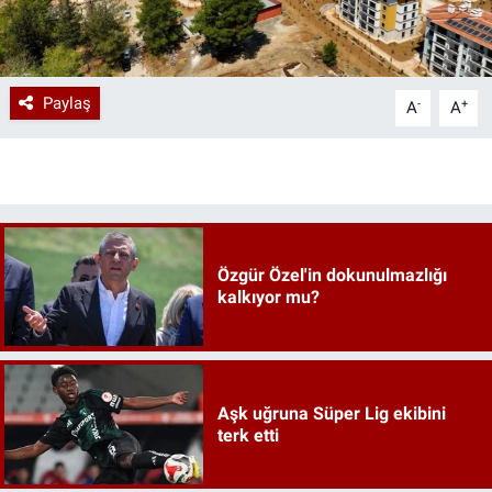
Paylaş
-
+
A
A
Özgür Özel'in dokunulmazlığı
kalkıyor mu?
Aşk uğruna Süper Lig ekibini
terk etti