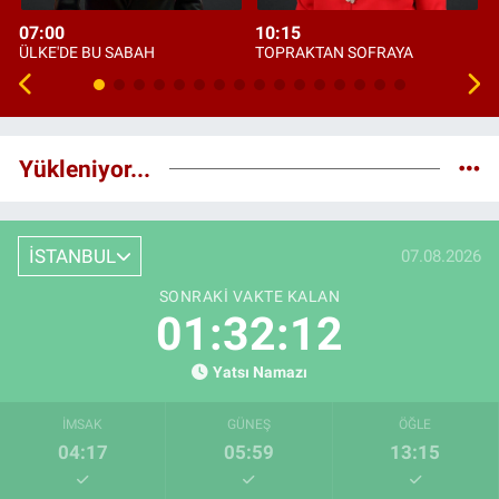
07:00
10:15
ÜLKE'DE BU SABAH
TOPRAKTAN SOFRAYA
Yükleniyor...
İSTANBUL
07.08.2026
SONRAKI VAKTE KALAN
01:32:11
Yatsı Namazı
İMSAK
GÜNEŞ
ÖĞLE
04:17
05:59
13:15