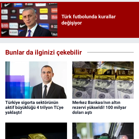
Türk futbolunda kurallar
değişiyor
Bunlar da ilginizi çekebilir
Türkiye sigorta sektörünün
Merkez Bankası'nın altın
aktif büyüklüğü 4 trilyon TL'ye
rezervi yükseldi! 100 milyar
yaklaştı!
doları aştı