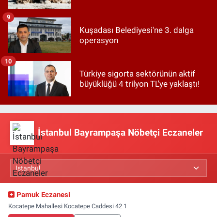
9
Kuşadası Belediyesi'ne 3. dalga
operasyon
10
Türkiye sigorta sektörünün aktif
büyüklüğü 4 trilyon TL'ye yaklaştı!
İstanbul Bayrampaşa Nöbetçi Eczaneler
Pamuk Eczanesi
Kocatepe Mahallesi Kocatepe Caddesi 42 1