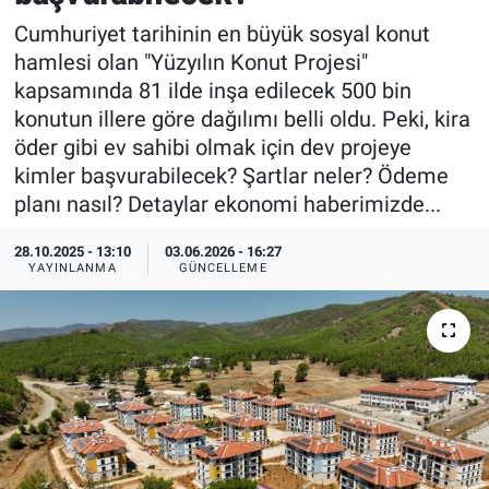
Cumhuriyet tarihinin en büyük sosyal konut
Özel Haberler
Dünya
Haber Arşivi
hamlesi olan "Yüzyılın Konut Projesi"
kapsamında 81 ilde inşa edilecek 500 bin
Yazarlar
Medya
konutun illere göre dağılımı belli oldu. Peki, kira
öder gibi ev sahibi olmak için dev projeye
Özel Haberler
kimler başvurabilecek? Şartlar neler? Ödeme
planı nasıl? Detaylar ekonomi haberimizde...
Kadın
28.10.2025 - 13:10
03.06.2026 - 16:27
Erişim Bilgileri
YAYINLANMA
GÜNCELLEME
Sağlık
Teknoloji
Ramazan