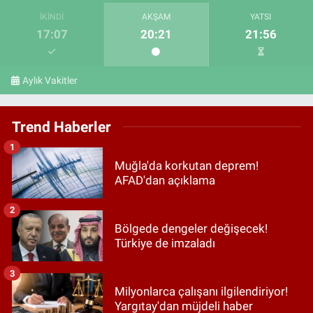
İKINDI
AKŞAM
YATSI
17:07
20:21
21:56
Aylık Vakitler
Trend Haberler
1
Muğla'da korkutan deprem!
AFAD'dan açıklama
2
Bölgede dengeler değişecek!
Türkiye de imzaladı
3
Milyonlarca çalışanı ilgilendiriyor!
Yargıtay'dan müjdeli haber