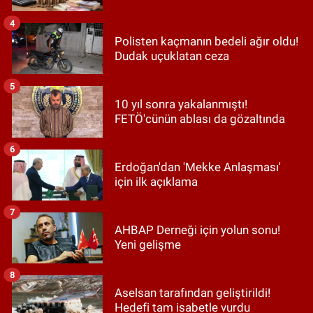
4
Polisten kaçmanın bedeli ağır oldu!
Dudak uçuklatan ceza
5
10 yıl sonra yakalanmıştı!
FETÖ'cünün ablası da gözaltında
6
Erdoğan'dan 'Mekke Anlaşması'
için ilk açıklama
7
AHBAP Derneği için yolun sonu!
Yeni gelişme
8
Aselsan tarafından geliştirildi!
Hedefi tam isabetle vurdu