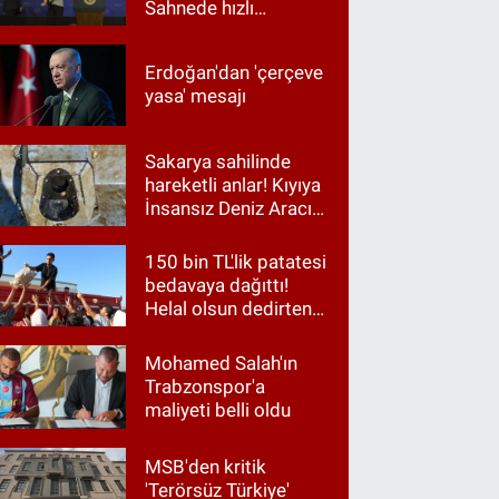
Sahnede hızlı
müdahale
Erdoğan'dan 'çerçeve
yasa' mesajı
Sakarya sahilinde
hareketli anlar! Kıyıya
İnsansız Deniz Aracı
vurdu
150 bin TL'lik patatesi
bedavaya dağıttı!
Helal olsun dedirten
hareket
Mohamed Salah'ın
Trabzonspor'a
maliyeti belli oldu
MSB'den kritik
'Terörsüz Türkiye'