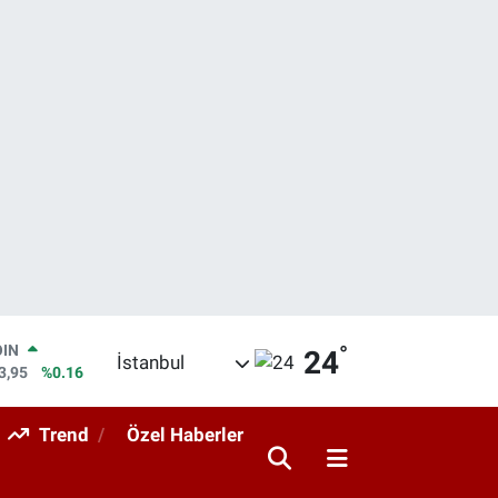
OIN
°
24
3,95
%0.16
İstanbul
AR
04
%0
O
Trend
Özel Haberler
06
%-0.08
LİN
43
%0