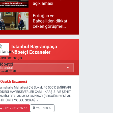
açıklaması
Erdoğan ve
Bahçeli'den dikkat
çeken görüşme!
Basına kapalı
gerçekleşti
İstanbul Bayrampaşa
Nöbetçi Eczaneler
Ocaklı Eczanesi
tamahalle Mahallesi Çığ Sokak 46 50C DEMİRKAPI
DDESİ HAYIRSEVERLER CAMİİ KARŞISI VE ŞEHİT
RAHİM CEYLAN ASM ÇAPRAZI (SOKAĞIN YENİ ADI
HİT ÜMİT YOLCU SOKAĞI)
0 (212) 612 25 55
Yol Tarifi Al