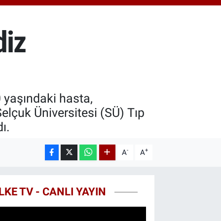
 ALTIN
87
%0.12
100
diz
9
%70
0 yaşındaki hasta,
Selçuk Üniversitesi (SÜ) Tıp
ı.
-
+
A
A
LKE TV - CANLI YAYIN