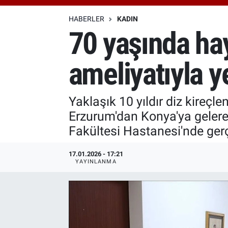
Özel Haberler
Dünya
Haber Arşivi
HABERLER
KADIN
70 yaşında hay
Yazarlar
Medya
ameliyatıyla 
Özel Haberler
Kadın
Yaklaşık 10 yıldır diz kireç
Erzurum'dan Konya'ya gelerek 
Erişim Bilgileri
Fakültesi Hastanesi'nde gerç
Sağlık
17.01.2026 - 17:21
YAYINLANMA
Teknoloji
Ramazan