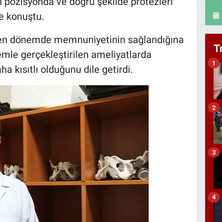
 pozisyonda ve doğru şekilde protezleri
ye konuştu.
ken dönemde memnuniyetinin sağlandığına
T
emle gerçekleştirilen ameliyatlarda
1
a kısıtlı olduğunu dile getirdi.
2
3
4