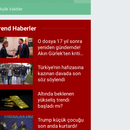
Aylık Vakitler
rend Haberler
O dosya 17 yıl sonra
yeniden gündemde!
Akın Gürlek'ten kritik
görüşme
Türkiye’nin hafızasına
kazınan davada son
söz söylendi
Altında beklenen
yükseliş trendi
başladı mı?
Trump küçük çocuğu
son anda kurtardı!