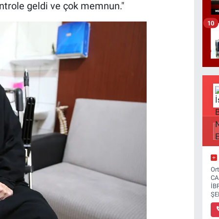
ontrole geldi ve çok memnun."
10
Or
CA
İB
ŞE