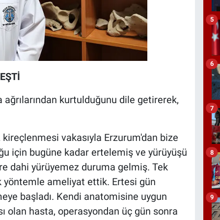
5
6
LEŞTİ
ra ağrılarından kurtulduğunu dile getirerek,
7
z kireçlenmesi vakasıyla Erzurum'dan bize
ğu için bugüne kadar ertelemiş ve yürüyüşü
8
lere dahi yürüyemez duruma gelmiş. Tek
k yöntemle ameliyat ettik. Ertesi gün
meye başladı. Kendi anatomisine uygun
9
ısı olan hasta, operasyondan üç gün sonra