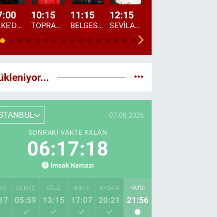
7:00
10:15
11:15
12:15
13:00
13:45
ÜLKE'DE BU SABAH
TOPRAKTAN SOFRAYA
BELGESEL: "ÜLKE'NİN ALIN TERİ"
SEVİLAY SUNGUR İLE ELİMİN BEREKETİ
ÖĞLE AJANSI
ÜLKE'DEN HABE
ükleniyor...
İSTANBUL
07.08.2026
SONRAKI VAKTE KALAN
06:17:17
İmsak Namazı
AK
GÜNEŞ
ÖĞLE
İKINDI
AKŞAM
YATSI
17
05:59
13:15
17:07
20:21
21:56