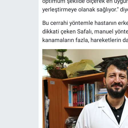
optimum şekilde ölçerek en uygun
yerleştirmeye olanak sağlıyor." di
Bu cerrahi yöntemle hastanın er
dikkati çeken Safalı, manuel yönt
kanamaların fazla, hareketlerin dah