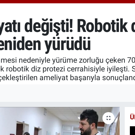
GRAM
6500.
BİST
atı değişti! Robotik 
13.79
yeniden yürüdü
lenmesi nedeniyle yürüme zorluğu çeken 7
robotik diz protezi cerrahisiyle iyileşti. 
ekleştirilen ameliyat başarıyla sonuçland
Ü