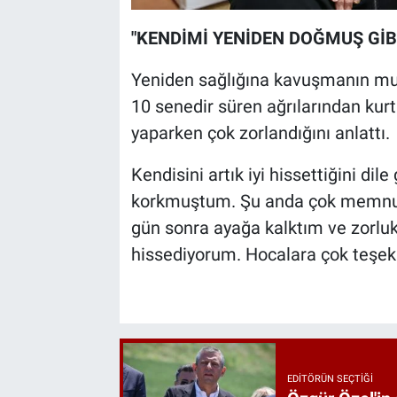
"KENDİMİ YENİDEN DOĞMUŞ GİB
Yeniden sağlığına kavuşmanın mut
10 senedir süren ağrılarından kurt
yaparken çok zorlandığını anlattı.
Kendisini artık iyi hissettiğini dil
korkmuştum. Şu anda çok memnun
gün sonra ayağa kalktım ve zorl
hissediyorum. Hocalara çok teşekkü
EDITÖRÜN SEÇTIĞI