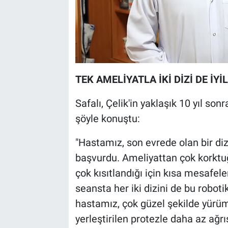
TEK AMELİYATLA İKİ DİZİ DE İYİ
Safalı, Çelik'in yaklaşık 10 yıl son
şöyle konuştu:
"Hastamız, son evrede olan bir di
başvurdu. Ameliyattan çok korktu
çok kısıtlandığı için kısa mesafe
seansta her iki dizini de bu roboti
hastamız, çok güzel şekilde yürü
yerleştirilen protezle daha az ağr