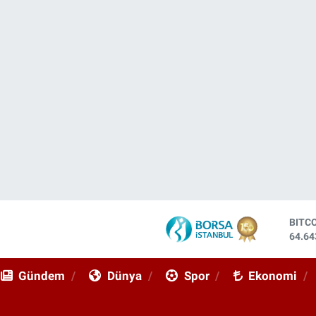
BITC
64.64
DOL
47,67
EUR
Gündem
Dünya
Spor
Ekonomi
55,04
STER
64,21