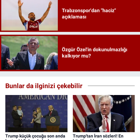
Trabzonspor'dan "haciz"
açıklaması
Özgür Özel'in dokunulmazlığı
kalkıyor mu?
Bunlar da ilginizi çekebilir
Trump küçük çocuğu son anda
Trump'tan İran sözleri! En