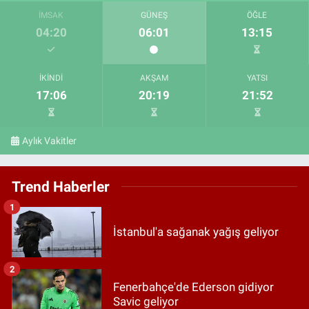
İMSAK
GÜNEŞ
ÖĞLE
04:20
06:01
13:15
İKINDI
AKŞAM
YATSI
17:06
20:19
21:52
Aylık Vakitler
Trend Haberler
1
İstanbul'a sağanak yağış geliyor
2
Fenerbahçe'de Ederson gidiyor
Savic geliyor