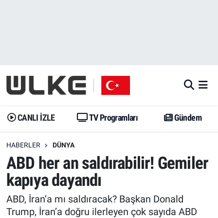
CANLI İZLE
CANLI YAYIN
Nöbetçi Eczaneler
TV Programları
TV Programları
Hava Durumu
Gündem
Gündem
İstanbul Namaz Vakitleri
Dünya
Trend
Trafik Durumu
CANLI İZLE
TV Programları
Gündem
Spor
Yaşam
Süper Lig Puan Durumu ve Fikstür
HABERLER
DÜNYA
ABD her an saldırabilir! Gemiler
Erişim Bilgileri
Erişim Bilgileri
Erişim Bilgileri
kapıya dayandı
Ekonomi
Spor
Tüm Manşetler
ABD, İran’a mı saldıracak? Başkan Donald
Trend
Ekonomi
Son Dakika Haberleri
Trump, İran’a doğru ilerleyen çok sayıda ABD