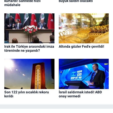
kurtardı! Sahnede hızlı
büyük saldırı olacaktı
müdahale
Irak ile Türkiye arasındaki imza
Altında gözler Fed'e çevrildi!
töreninde ne yaşandı?
Son 122 yılın sıcaklık rekoru
İsrail saldırmak istedi! ABD
kırıldı
onay vermedi