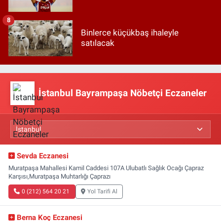
8
Binlerce küçükbaş ihaleyle
satılacak
İstanbul Bayrampaşa Nöbetçi Eczaneler
Sevda Eczanesi
Muratpaşa Mahallesi Kamil Caddesi 107A Ulubatlı Sağlık Ocağı Çapraz
Karşısı,Muratpaşa Muhtarlığı Çaprazı
0 (212) 564 20 21
Yol Tarifi Al
Berna Koç Eczanesi