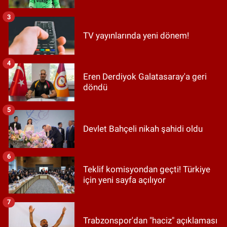
3
TV yayınlarında yeni dönem!
4
Eren Derdiyok Galatasaray'a geri
döndü
5
Devlet Bahçeli nikah şahidi oldu
6
Teklif komisyondan geçti! Türkiye
için yeni sayfa açılıyor
7
Trabzonspor'dan "haciz" açıklaması