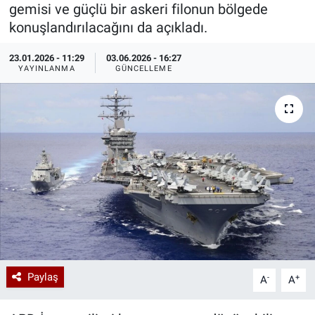
gemisi ve güçlü bir askeri filonun bölgede
Özel Haberler
Dünya
Haber Arşivi
konuşlandırılacağını da açıkladı.
23.01.2026 - 11:29
03.06.2026 - 16:27
Yazarlar
Medya
YAYINLANMA
GÜNCELLEME
Özel Haberler
Kadın
Erişim Bilgileri
Sağlık
Teknoloji
Ramazan
Paylaş
-
+
A
A