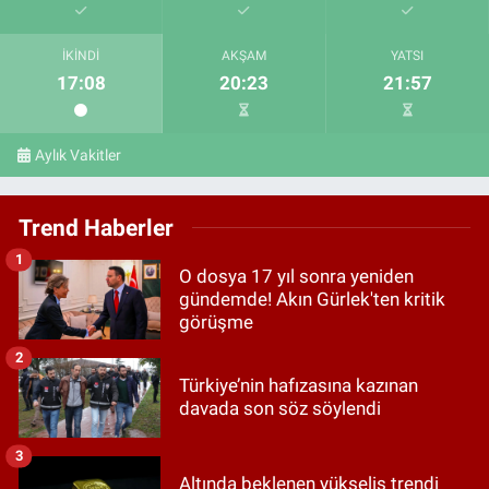
İKINDI
AKŞAM
YATSI
17:08
20:23
21:57
Aylık Vakitler
Trend Haberler
1
O dosya 17 yıl sonra yeniden
gündemde! Akın Gürlek'ten kritik
görüşme
2
Türkiye’nin hafızasına kazınan
davada son söz söylendi
3
Altında beklenen yükseliş trendi