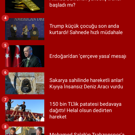
başladı mı?
4
Trump küçük çocuğu son anda
kurtardı! Sahnede hızlı müdahale
5
Erdoğan'dan 'çerçeve yasa' mesajı
6
Sakarya sahilinde hareketli anlar!
Kıyıya İnsansız Deniz Aracı vurdu
7
150 bin TL'lik patatesi bedavaya
dağıttı! Helal olsun dedirten
hareket
8
Mohamed Salah'ın Trabzonspor'a