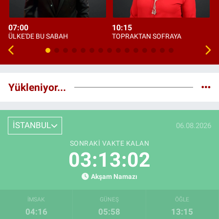
07:00
10:15
ÜLKE'DE BU SABAH
TOPRAKTAN SOFRAYA
Yükleniyor...
İSTANBUL
06.08.2026
SONRAKI VAKTE KALAN
03:13:02
Akşam Namazı
İMSAK
GÜNEŞ
ÖĞLE
04:16
05:58
13:15