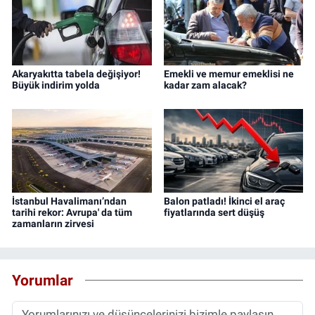
Akaryakıtta tabela değişiyor!
Emekli ve memur emeklisi ne
Büyük indirim yolda
kadar zam alacak?
İstanbul Havalimanı’ndan
Balon patladı! İkinci el araç
tarihi rekor: Avrupa' da tüm
fiyatlarında sert düşüş
zamanların zirvesi
Yorumlar