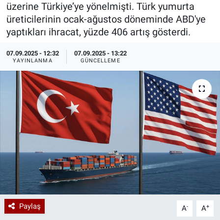
üzerine Türkiye’ye yönelmişti. Türk yumurta
Özel Haberler
Dünya
Haber Arşivi
üreticilerinin ocak-ağustos döneminde ABD'ye
yaptıkları ihracat, yüzde 406 artış gösterdi.
Yazarlar
Medya
07.09.2025 - 12:32
07.09.2025 - 13:22
YAYINLANMA
GÜNCELLEME
Özel Haberler
Kadın
Erişim Bilgileri
Sağlık
Teknoloji
Ramazan
Paylaş
-
+
A
A