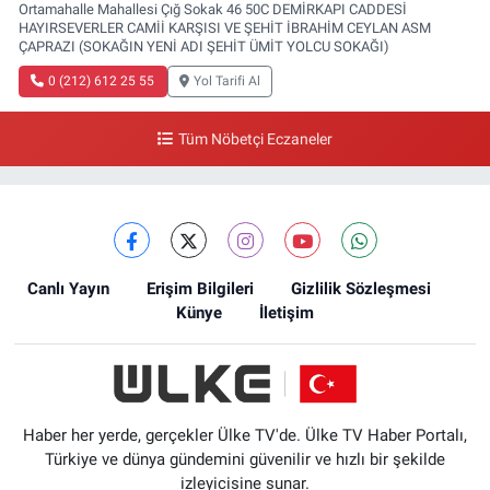
Ortamahalle Mahallesi Çığ Sokak 46 50C DEMİRKAPI CADDESİ
HAYIRSEVERLER CAMİİ KARŞISI VE ŞEHİT İBRAHİM CEYLAN ASM
ÇAPRAZI (SOKAĞIN YENİ ADI ŞEHİT ÜMİT YOLCU SOKAĞI)
0 (212) 612 25 55
Yol Tarifi Al
Tüm Nöbetçi Eczaneler
Canlı Yayın
Erişim Bilgileri
Gizlilik Sözleşmesi
Künye
İletişim
Haber her yerde, gerçekler Ülke TV'de. Ülke TV Haber Portalı,
Türkiye ve dünya gündemini güvenilir ve hızlı bir şekilde
izleyicisine sunar.