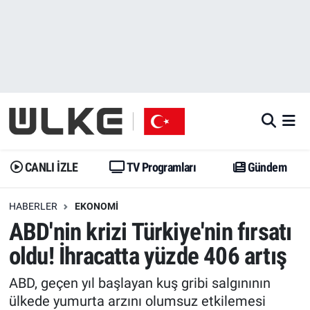
CANLI İZLE
CANLI YAYIN
Nöbetçi Eczaneler
TV Programları
TV Programları
Hava Durumu
Gündem
Gündem
İstanbul Namaz Vakitleri
Dünya
Trend
Trafik Durumu
CANLI İZLE
TV Programları
Gündem
Spor
Yaşam
Süper Lig Puan Durumu ve Fikstür
HABERLER
EKONOMI
ABD'nin krizi Türkiye'nin fırsatı
Erişim Bilgileri
Erişim Bilgileri
Erişim Bilgileri
oldu! İhracatta yüzde 406 artış
Ekonomi
Spor
Tüm Manşetler
ABD, geçen yıl başlayan kuş gribi salgınının
Trend
Ekonomi
Son Dakika Haberleri
ülkede yumurta arzını olumsuz etkilemesi