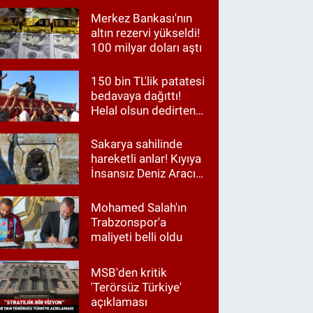
Merkez Bankası'nın
altın rezervi yükseldi!
100 milyar doları aştı
150 bin TL'lik patatesi
bedavaya dağıttı!
Helal olsun dedirten
hareket
Sakarya sahilinde
hareketli anlar! Kıyıya
İnsansız Deniz Aracı
vurdu
Mohamed Salah'ın
Trabzonspor'a
maliyeti belli oldu
MSB'den kritik
'Terörsüz Türkiye'
açıklaması