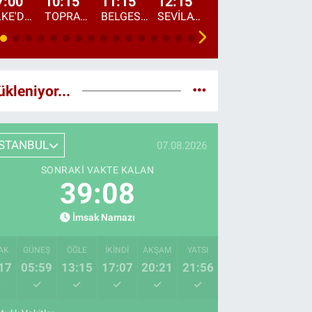
7:00
10:15
11:15
12:15
13:00
13:45
ÜLKE'DE BU SABAH
TOPRAKTAN SOFRAYA
BELGESEL: "ÜLKE'NİN ALIN TERİ"
SEVİLAY SUNGUR İLE ELİMİN BEREKETİ
ÖĞLE AJANSI
ÜLKE'DEN HABE
ükleniyor...
İSTANBUL
07.08.2026
SONRAKI VAKTE KALAN
39:07
İmsak Namazı
AK
GÜNEŞ
ÖĞLE
İKINDI
AKŞAM
YATSI
17
05:59
13:15
17:07
20:21
21:56