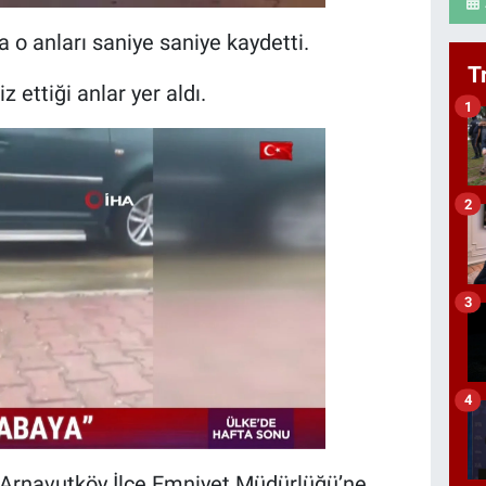
 o anları saniye saniye kaydetti.
T
 ettiği anlar yer aldı.
1
2
3
4
a Arnavutköy İlçe Emniyet Müdürlüğü’ne