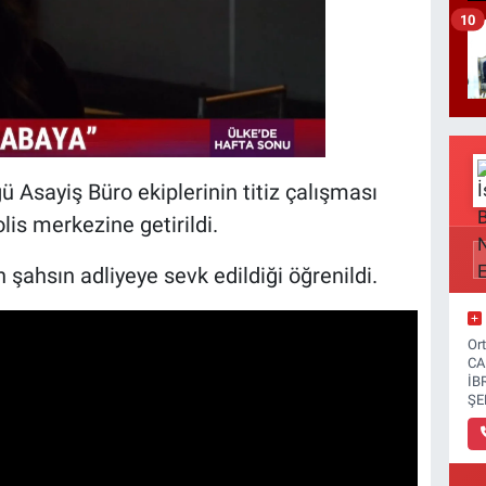
10
 Asayiş Büro ekiplerinin titiz çalışması
is merkezine getirildi.
şahsın adliyeye sevk edildiği öğrenildi.
Or
CA
İB
ŞE