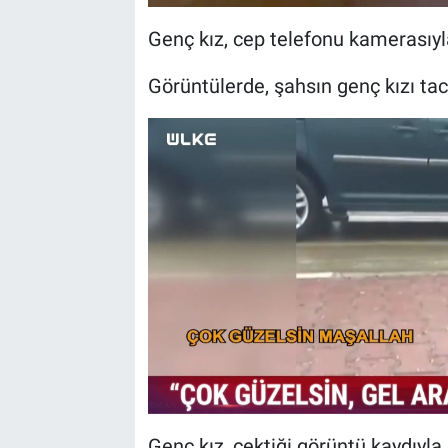
Genç kız, cep telefonu kamerasıyla
Görüntülerde, şahsın genç kızı taciz
Genç kız, çektiği görüntü kaydıyl