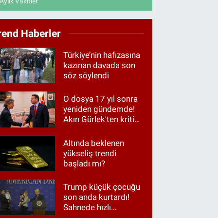
Aylık Vakitler
rend Haberler
Türkiye’nin hafızasına
kazınan davada son
söz söylendi
O dosya 17 yıl sonra
yeniden gündemde!
Akın Gürlek'ten kritik
görüşme
Altında beklenen
yükseliş trendi
başladı mı?
Trump küçük çocuğu
son anda kurtardı!
Sahnede hızlı
müdahale