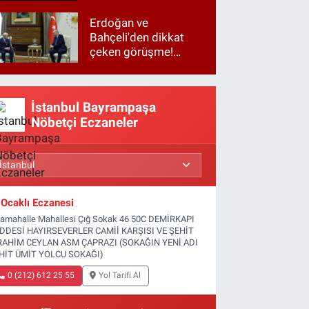
Erdoğan ve
Bahçeli'den dikkat
çeken görüşme!
Basına kapalı
gerçekleşti
İstanbul Bayrampaşa
Nöbetçi Eczaneler
Ocaklı Eczanesi
tamahalle Mahallesi Çığ Sokak 46 50C DEMİRKAPI
DDESİ HAYIRSEVERLER CAMİİ KARŞISI VE ŞEHİT
RAHİM CEYLAN ASM ÇAPRAZI (SOKAĞIN YENİ ADI
HİT ÜMİT YOLCU SOKAĞI)
0 (212) 612 25 55
Yol Tarifi Al