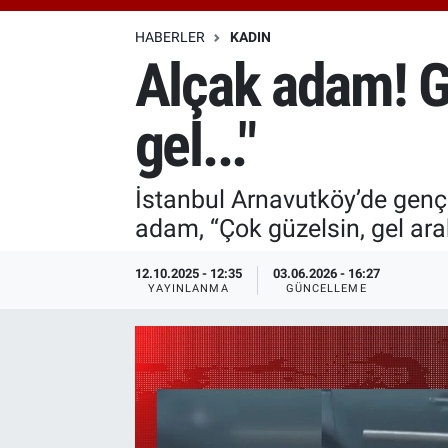
Özel Haberler
Dünya
Haber Arşivi
HABERLER
KADIN
Alçak adam! G
Yazarlar
Medya
gel..."
Özel Haberler
Kadın
İstanbul Arnavutköy’de genç 
adam, “Çok güzelsin, gel arab
Erişim Bilgileri
12.10.2025 - 12:35
03.06.2026 - 16:27
Sağlık
YAYINLANMA
GÜNCELLEME
Teknoloji
Ramazan