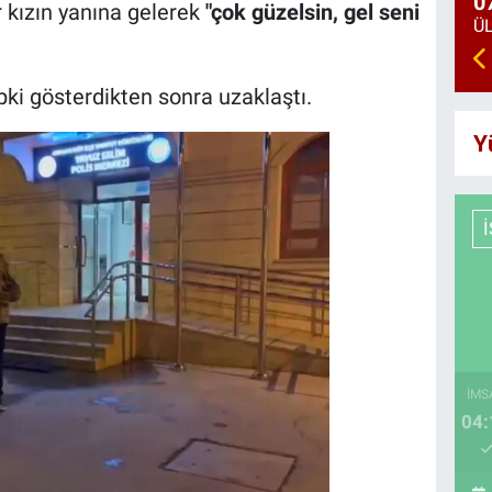
0
 kızın yanına gelerek
"çok güzelsin, gel seni
pki gösterdikten sonra uzaklaştı.
Y
İMS
04: