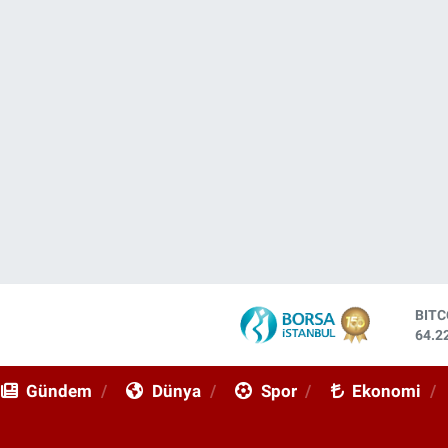
DOL
47,7
EUR
55,0
Gündem
Dünya
Spor
Ekonomi
STE
64,2
GRA