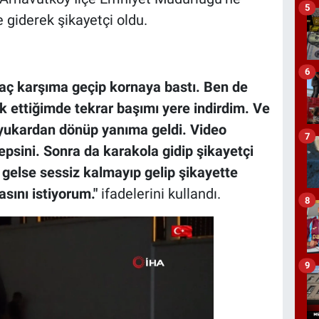
5
 giderek şikayetçi oldu.
6
raç karşıma geçip kornaya bastı. Ben de
k ettiğimde tekrar başımı yere indirdim. Ve
 yukardan dönüp yanıma geldi. Video
7
hepsini. Sonra da karakola gidip şikayetçi
 gelse sessiz kalmayıp gelip şikayette
sını istiyorum."
ifadelerini kullandı.
8
9