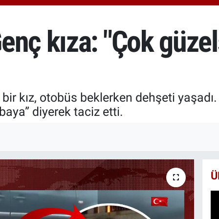
6510
BİS
13.7
enç kıza: "Çok güzel
BIT
64.2
bir kız, otobüs beklerken dehşeti yaşadı. 
aya” diyerek taciz etti.
Ü