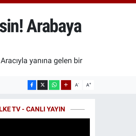
.40
%0.45
T100
99
%70
sin! Arabaya
COIN
25,61
%-0.63
Aracıyla yanına gelen bir
-
+
A
A
LKE TV - CANLI YAYIN