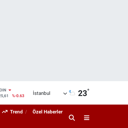
°
AR
23
İstanbul
143
%0.16
O
317
%-0.02
Trend
Özel Haberler
RLİN
463
%0.07
M ALTIN