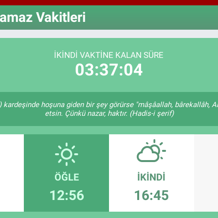
64,4
GRA
amaz Vakitleri
6660
BİS
13.7
İKINDI VAKTINE KALAN SÜRE
03:37:03
n) kardeşinde hoşuna giden bir şey görürse "mâşâallah, bârekallâh, A
etsin. Çünkü nazar, haktır. (Hadis-i şerif)
ÖĞLE
İKINDI
12:56
16:45