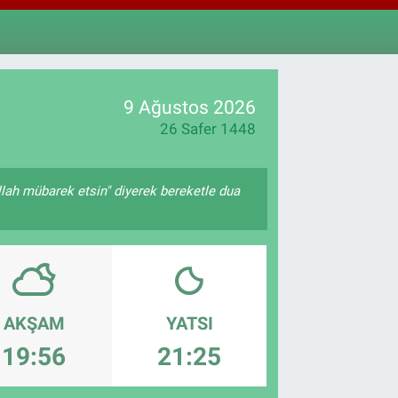
811
%0.38
M ALTIN
.55
%0
T100
79
%-14
9 Ağustos 2026
26 Safer 1448
llah mübarek etsin" diyerek bereketle dua
AKŞAM
YATSI
19:56
21:25