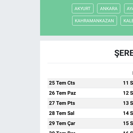
AKYURT
ANKARA
AY
KAHRAMANKAZAN
KAL
ŞERE
25 Tem Cts
11 S
26 Tem Paz
12 S
27 Tem Pts
13 S
28 Tem Sal
14 S
29 Tem Çar
15 S