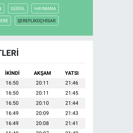
N
GÜDÜL
HAYMANA
DERE
ŞEREFLİKOÇHİSAR
TLERI
İKINDI
AKŞAM
YATSI
16:50
20:11
21:46
16:50
20:11
21:45
16:50
20:10
21:44
16:49
20:09
21:43
16:49
20:08
21:41