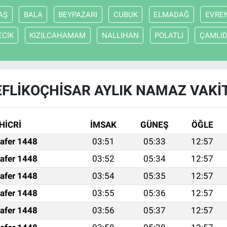
AŞ
BALA
BEYPAZARI
CUBUK
ELMADAĞ
EVRE
ECİK
KIZILCAHAMAM
NALLIHAN
POLATLI
ÇAMLI
FLİKOÇHİSAR AYLIK NAMAZ VAKI
HİCRİ
İMSAK
GÜNEŞ
ÖĞLE
afer 1448
03:51
05:33
12:57
afer 1448
03:52
05:34
12:57
afer 1448
03:54
05:35
12:57
afer 1448
03:55
05:36
12:57
afer 1448
03:56
05:37
12:57