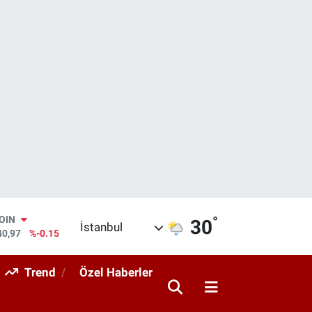
COIN
°
30
İstanbul
40,97
%-0.15
AR
436
%0.18
Trend
Özel Haberler
O
510
%0.32
RLİN