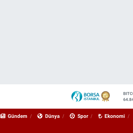
BIT
64.8
DOL
47,7
Gündem
Dünya
Spor
Ekonomi
EUR
55,2
STE