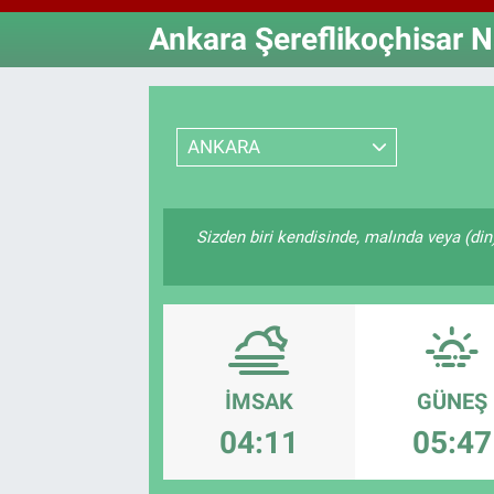
Ankara Şereflikoçhisar N
Özel Haberler
Dünya
Haber Arşivi
Yazarlar
Medya
ANKARA
Özel Haberler
Kadın
Sizden biri kendisinde, malında veya (di
Erişim Bilgileri
Sağlık
Teknoloji
İMSAK
GÜNEŞ
Ramazan
04:11
05:47