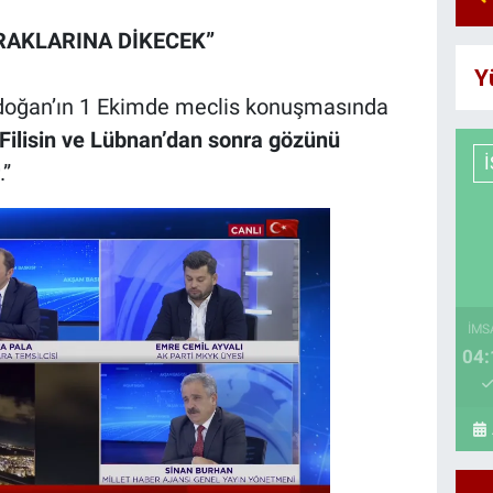
RAKLARINA DİKECEK”
Y
oğan’ın 1 Ekimde meclis konuşmasında
n Filisin ve Lübnan’dan sonra gözünü
.”
İMS
04: