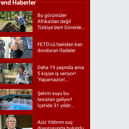
rend Haberler
Bu görüntüler
Afrika'dan değil
Türkiye'den! Görenler
hayrete düştü
FETÖ'cü hainden kan
donduran ifadeler
Daha 19 yaşında ama
5 kişiye iş veriyor!
'Yapamazsın'
diyenlere en güzel
cevap
Şehrin suyu bu
tesisten geliyor!
İçeride 31 yıldır
Kur’an okunuyor
Aziz Yıldırım suç
duyurusunda bulundu