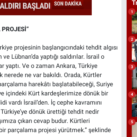
T
1
 PROJESİ”
2
kiye projesinin başlangıcındaki tehdit algısı
in ve Lübnan’da yaptığı saldırılar. İsrail o
r yaptı. Ve o zaman Ankara, Türkiye
3
k nerede ne var bakıldı. Orada, Kürtler
parçalama harekâtı başlatabileceği, Suriye
 içindeki Kürt kardeşlerimize dönük bir
4
di vardı İsrail’den. İç cephe kavramını
 Türkiye’ye dönük ürettiği tehdit nedir
ımıza çıkan cevap budur. Kürtleri
5
 bir parçalama projesi yürütmek.” şeklinde