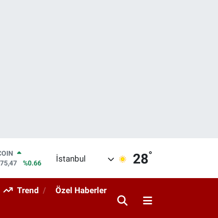
°
LAR
28
İstanbul
5986
%0.06
RO
0700
%0.1
Trend
Özel Haberler
RLİN
2438
%0.21
M ALTIN