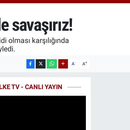
8.23
%0.39
T100
703
%0
le savaşırız!
COIN
475,47
%0.66
idi olması karşılığında
yledi.
-
+
A
A
LKE TV - CANLI YAYIN