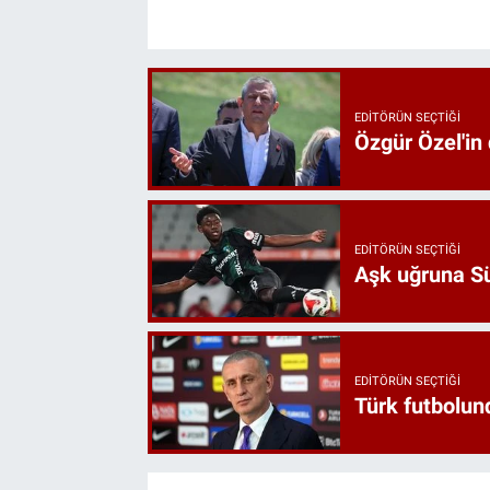
EDITÖRÜN SEÇTIĞI
Özgür Özel'in
EDITÖRÜN SEÇTIĞI
Aşk uğruna Süp
EDITÖRÜN SEÇTIĞI
Türk futbolund