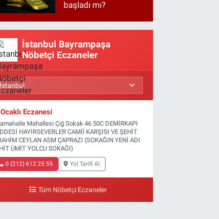
başladı mı?
İstanbul Bayrampaşa
Nöbetçi Eczaneler
Ocaklı Eczanesi
tamahalle Mahallesi Çığ Sokak 46 50C DEMİRKAPI
DDESİ HAYIRSEVERLER CAMİİ KARŞISI VE ŞEHİT
RAHİM CEYLAN ASM ÇAPRAZI (SOKAĞIN YENİ ADI
HİT ÜMİT YOLCU SOKAĞI)
0 (212) 612 25 55
Yol Tarifi Al
Tüm Nöbetçi Eczaneler