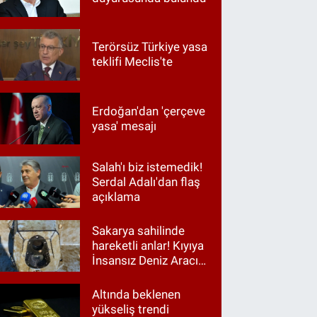
Terörsüz Türkiye yasa
teklifi Meclis'te
Erdoğan'dan 'çerçeve
yasa' mesajı
Salah'ı biz istemedik!
Serdal Adalı'dan flaş
açıklama
Sakarya sahilinde
hareketli anlar! Kıyıya
İnsansız Deniz Aracı
vurdu
Altında beklenen
yükseliş trendi