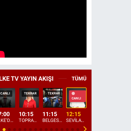
LKE TV YAYIN AKIŞI
TÜMÜ
CANLI
TEKRAR
TEKRAR
CANLI
HABER
CANLI
7:00
10:15
11:15
12:15
13:00
13:45
ÜLKE'DE BU SABAH
TOPRAKTAN SOFRAYA
BELGESEL: "ÜLKE'NİN ALIN TERİ"
SEVİLAY SUNGUR İLE ELİMİN BEREKETİ
ÖĞLE AJANSI
ÜLKE'DEN HABE