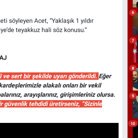
6
eti söyleyen Acet, “Yaklaşık 1 yıldır
iye’de teyakkuz hali söz konusu.”
7
SAJ
8
i ve sert bir şekilde uyarı gönderildi.
Eğer
kardeşlerimizle alakalı onları bir vekil
arınız, arayışlarınız, girişimleriniz olursa.
9
r güvenlik tehdidi üretirseniz, “Sizinle
10