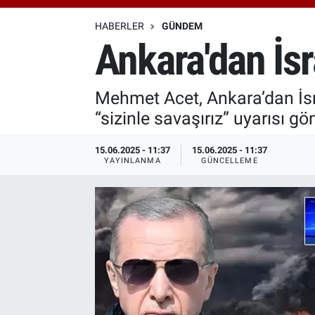
Özel Haberler
Dünya
Haber Arşivi
HABERLER
GÜNDEM
Ankara'dan İsra
Yazarlar
Medya
Mehmet Acet, Ankara’dan İsrai
Özel Haberler
“sizinle savaşırız” uyarısı gö
Kadın
15.06.2025 - 11:37
15.06.2025 - 11:37
YAYINLANMA
GÜNCELLEME
Erişim Bilgileri
Sağlık
Teknoloji
Ramazan