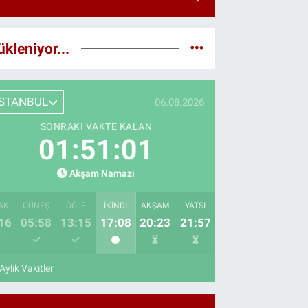
ükleniyor...
İSTANBUL
06.08.2026
SONRAKI VAKTE KALAN
01:51:00
Akşam Namazı
AK
GÜNEŞ
ÖĞLE
İKINDI
AKŞAM
YATSI
16
05:58
13:15
17:08
20:23
21:57
Aylık Vakitler