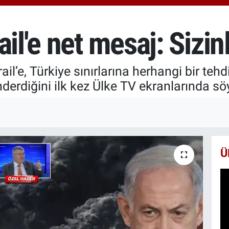
651
BİS
13.
il'e net mesaj: Sizin
BIT
64.
l’e, Türkiye sınırlarına herhangi bir tehd
nderdiğini ilk kez Ülke TV ekranlarında sö
Ü