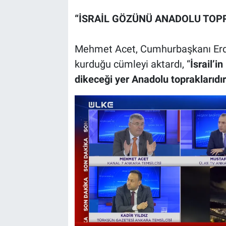
“İSRAİL GÖZÜNÜ ANADOLU TOP
Mehmet Acet, Cumhurbaşkanı Erd
kurduğu cümleyi aktardı, “
İsrail’i
dikeceği yer Anadolu topraklarıdır