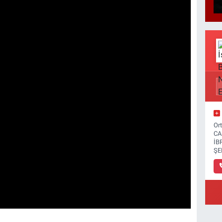
Or
CA
İB
ŞE