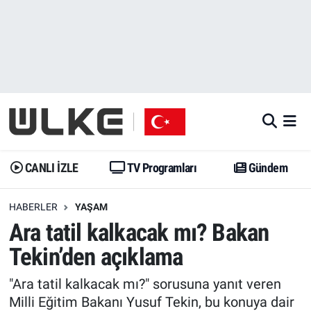
CANLI İZLE
CANLI YAYIN
Nöbetçi Eczaneler
TV Programları
TV Programları
Hava Durumu
Gündem
Gündem
İstanbul Namaz Vakitleri
Dünya
Trend
Trafik Durumu
CANLI İZLE
TV Programları
Gündem
Spor
Yaşam
Süper Lig Puan Durumu ve Fikstür
HABERLER
YAŞAM
Ara tatil kalkacak mı? Bakan
Erişim Bilgileri
Erişim Bilgileri
Erişim Bilgileri
Tekin’den açıklama
Ekonomi
Spor
Tüm Manşetler
"Ara tatil kalkacak mı?" sorusuna yanıt veren
Trend
Ekonomi
Son Dakika Haberleri
Milli Eğitim Bakanı Yusuf Tekin, bu konuya dair