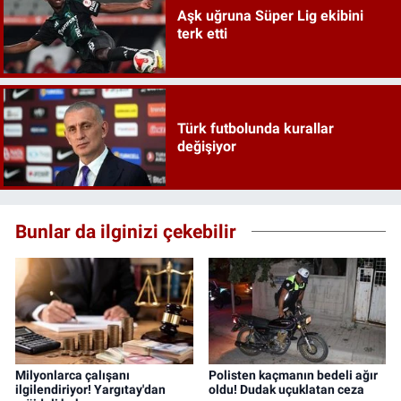
Aşk uğruna Süper Lig ekibini
terk etti
Türk futbolunda kurallar
değişiyor
Bunlar da ilginizi çekebilir
Milyonlarca çalışanı
Polisten kaçmanın bedeli ağır
ilgilendiriyor! Yargıtay'dan
oldu! Dudak uçuklatan ceza