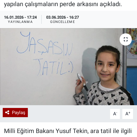
yapılan çalışmaların perde arkasını açıkladı.
Özel Haberler
Dünya
Haber Arşivi
16.01.2026 - 17:24
03.06.2026 - 16:27
YAYINLANMA
GÜNCELLEME
Yazarlar
Medya
Özel Haberler
Kadın
Erişim Bilgileri
Sağlık
Teknoloji
Paylaş
-
+
A
A
Ramazan
Milli Eğitim Bakanı Yusuf Tekin, ara tatil ile ilgili