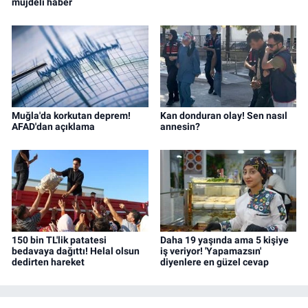
müjdeli haber
Muğla'da korkutan deprem!
Kan donduran olay! Sen nasıl
AFAD'dan açıklama
annesin?
150 bin TL'lik patatesi
Daha 19 yaşında ama 5 kişiye
bedavaya dağıttı! Helal olsun
iş veriyor! 'Yapamazsın'
dedirten hareket
diyenlere en güzel cevap