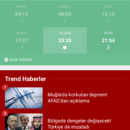
İMSAK
GÜNEŞ
ÖĞLE
04:19
06:00
13:15
İKINDI
AKŞAM
YATSI
17:07
20:20
21:54
Aylık Vakitler
Trend Haberler
1
Muğla'da korkutan deprem!
AFAD'dan açıklama
2
Bölgede dengeler değişecek!
Türkiye de imzaladı