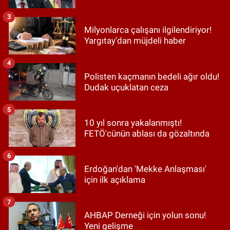
3
Milyonlarca çalışanı ilgilendiriyor!
Yargıtay'dan müjdeli haber
4
Polisten kaçmanın bedeli ağır oldu!
Dudak uçuklatan ceza
5
10 yıl sonra yakalanmıştı!
FETÖ'cünün ablası da gözaltında
6
Erdoğan'dan 'Mekke Anlaşması'
için ilk açıklama
7
AHBAP Derneği için yolun sonu!
Yeni gelişme