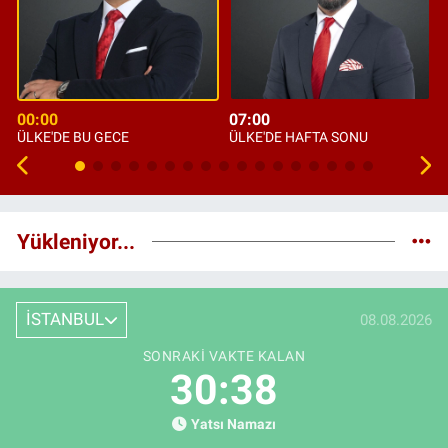
00:00
07:00
ÜLKE'DE BU GECE
ÜLKE'DE HAFTA SONU
Yükleniyor...
İSTANBUL
08.08.2026
SONRAKI VAKTE KALAN
30:37
Yatsı Namazı