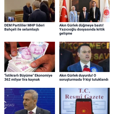
DEM Partililer MHP lideri
Akın Gürlek düğmeye bastı!
Bahçeli ile selamlaştı
Yazıcıoğlu dosyasında kritik
gelişme
"İstikrarlı Büyüme" Ekonomiye
Akın Gürlek duyurdu! O
362 milyar lira kaynak
soruşturmada 9 kişi tutuklandı