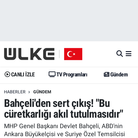
CANLI İZLE
CANLI YAYIN
Nöbetçi Eczaneler
TV Programları
TV Programları
Hava Durumu
Gündem
Gündem
İstanbul Namaz Vakitleri
Dünya
Trend
Trafik Durumu
CANLI İZLE
TV Programları
Gündem
Spor
Yaşam
Süper Lig Puan Durumu ve Fikstür
HABERLER
GÜNDEM
Bahçeli'den sert çıkış! "Bu
Erişim Bilgileri
Erişim Bilgileri
Erişim Bilgileri
cüretkarlığı akıl tutulmasıdır"
Ekonomi
Spor
Tüm Manşetler
MHP Genel Başkanı Devlet Bahçeli, ABD'nin
Trend
Ekonomi
Son Dakika Haberleri
Ankara Büyükelçisi ve Suriye Özel Temsilcisi