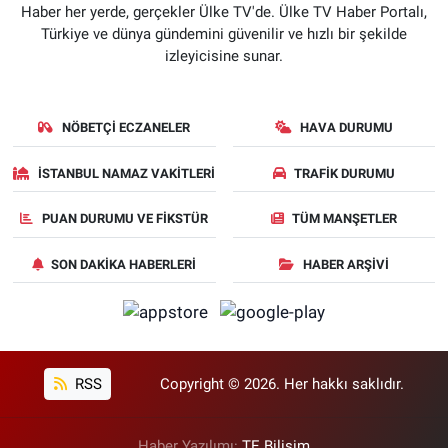
Haber her yerde, gerçekler Ülke TV'de. Ülke TV Haber Portalı,
Türkiye ve dünya gündemini güvenilir ve hızlı bir şekilde
izleyicisine sunar.
NÖBETÇI ECZANELER
HAVA DURUMU
İSTANBUL NAMAZ VAKITLERI
TRAFIK DURUMU
PUAN DURUMU VE FIKSTÜR
TÜM MANŞETLER
SON DAKIKA HABERLERI
HABER ARŞIVI
RSS
Copyright © 2026. Her hakkı saklıdır.
Haber Yazılımı:
TE Bilişim