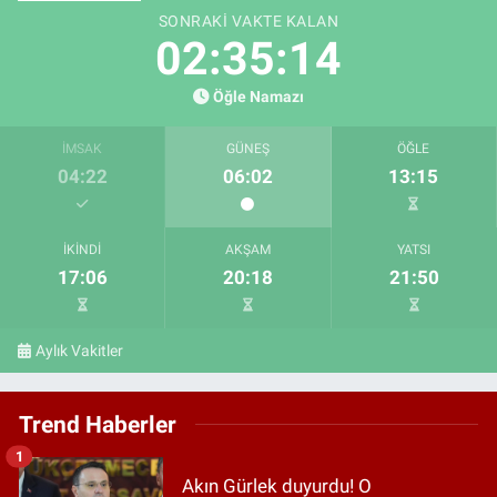
SONRAKI VAKTE KALAN
02:35:13
Öğle Namazı
İMSAK
GÜNEŞ
ÖĞLE
04:22
06:02
13:15
İKINDI
AKŞAM
YATSI
17:06
20:18
21:50
Aylık Vakitler
Trend Haberler
1
Akın Gürlek duyurdu! O