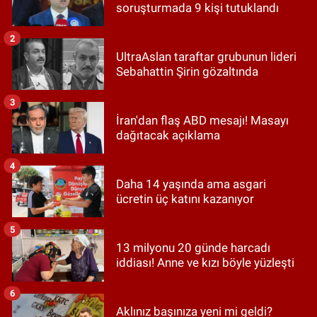
soruşturmada 9 kişi tutuklandı
2
UltraAslan taraftar grubunun lideri
Sebahattin Şirin gözaltında
3
İran'dan flaş ABD mesajı! Masayı
dağıtacak açıklama
4
Daha 14 yaşında ama asgari
ücretin üç katını kazanıyor
5
13 milyonu 20 günde harcadı
iddiası! Anne ve kızı böyle yüzleşti
6
Aklınız başınıza yeni mi geldi?