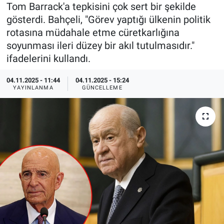
Tom Barrack'a tepkisini çok sert bir şekilde
Özel Haberler
Dünya
Haber Arşivi
gösterdi. Bahçeli, "Görev yaptığı ülkenin politik
rotasına müdahale etme cüretkarlığına
Yazarlar
Medya
soyunması ileri düzey bir akıl tutulmasıdır."
ifadelerini kullandı.
Özel Haberler
04.11.2025 - 11:44
04.11.2025 - 15:24
YAYINLANMA
GÜNCELLEME
Kadın
Erişim Bilgileri
Sağlık
Teknoloji
Ramazan