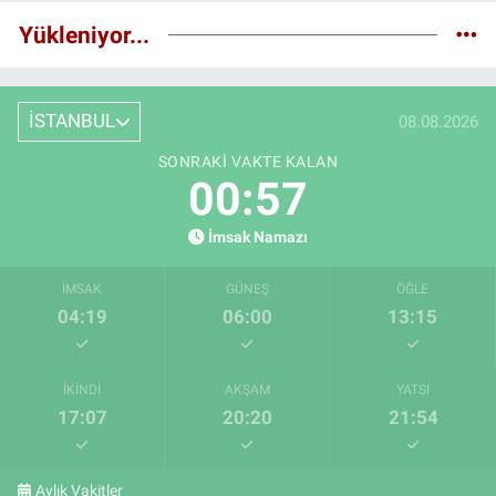
Yükleniyor...
İSTANBUL
08.08.2026
SONRAKI VAKTE KALAN
00:56
İmsak Namazı
İMSAK
GÜNEŞ
ÖĞLE
04:19
06:00
13:15
İKINDI
AKŞAM
YATSI
17:07
20:20
21:54
Aylık Vakitler