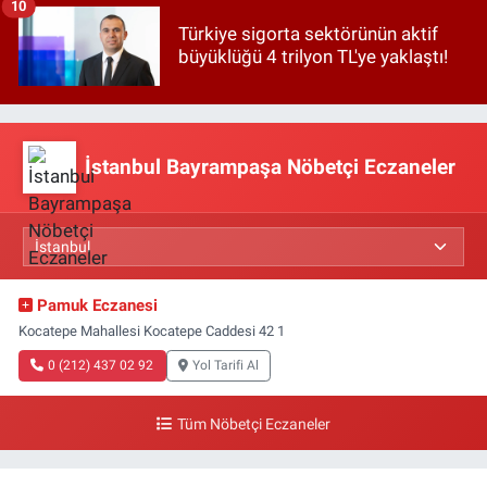
10
Türkiye sigorta sektörünün aktif
büyüklüğü 4 trilyon TL'ye yaklaştı!
İstanbul Bayrampaşa Nöbetçi Eczaneler
Pamuk Eczanesi
Kocatepe Mahallesi Kocatepe Caddesi 42 1
0 (212) 437 02 92
Yol Tarifi Al
Tüm Nöbetçi Eczaneler