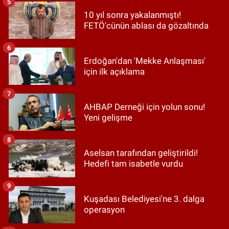
5
10 yıl sonra yakalanmıştı!
FETÖ'cünün ablası da gözaltında
6
Erdoğan'dan 'Mekke Anlaşması'
için ilk açıklama
7
AHBAP Derneği için yolun sonu!
Yeni gelişme
8
Aselsan tarafından geliştirildi!
Hedefi tam isabetle vurdu
9
Kuşadası Belediyesi'ne 3. dalga
operasyon