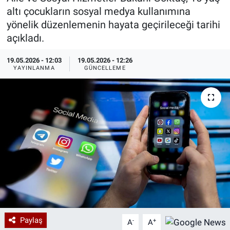
altı çocukların sosyal medya kullanımına
Özel Haberler
Dünya
Haber Arşivi
yönelik düzenlemenin hayata geçirileceği tarihi
açıkladı.
Yazarlar
Medya
19.05.2026 - 12:03
19.05.2026 - 12:26
YAYINLANMA
GÜNCELLEME
Özel Haberler
Kadın
Erişim Bilgileri
Sağlık
Teknoloji
Ramazan
Paylaş
-
+
A
A