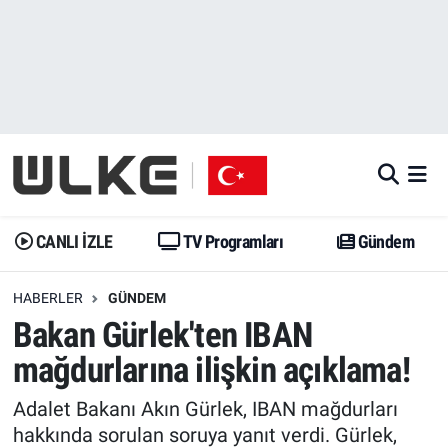
CANLI İZLE
CANLI YAYIN
Nöbetçi Eczaneler
TV Programları
TV Programları
Hava Durumu
Gündem
Gündem
İstanbul Namaz Vakitleri
Dünya
Trend
Trafik Durumu
CANLI İZLE
TV Programları
Gündem
Spor
Yaşam
Süper Lig Puan Durumu ve Fikstür
HABERLER
GÜNDEM
Bakan Gürlek'ten IBAN
Erişim Bilgileri
Erişim Bilgileri
Erişim Bilgileri
mağdurlarına ilişkin açıklama!
Ekonomi
Spor
Tüm Manşetler
Adalet Bakanı Akın Gürlek, IBAN mağdurları
Trend
Ekonomi
Son Dakika Haberleri
hakkında sorulan soruya yanıt verdi. Gürlek,