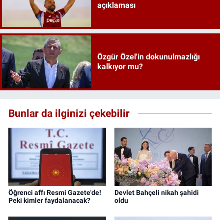
açıklaması
Özgür Özel'in dokunulmazlığı
kalkıyor mu?
Bunlar da ilginizi çekebilir
Öğrenci affı Resmi Gazete'de!
Devlet Bahçeli nikah şahidi
Peki kimler faydalanacak?
oldu