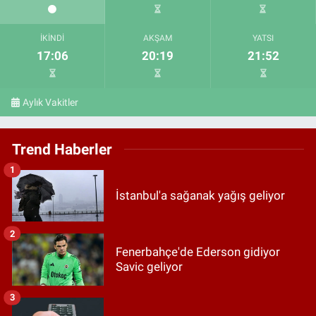
İKINDI
AKŞAM
YATSI
17:06
20:19
21:52
Aylık Vakitler
Trend Haberler
1
İstanbul'a sağanak yağış geliyor
2
Fenerbahçe'de Ederson gidiyor
Savic geliyor
3