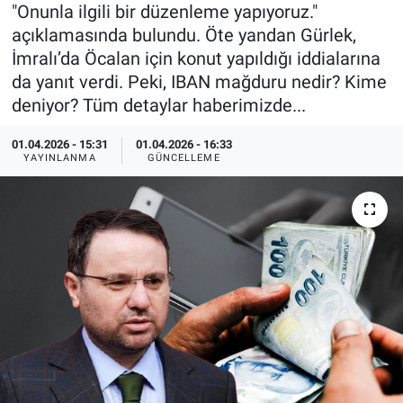
"Onunla ilgili bir düzenleme yapıyoruz."
Özel Haberler
Dünya
Haber Arşivi
açıklamasında bulundu. Öte yandan Gürlek,
İmralı’da Öcalan için konut yapıldığı iddialarına
Yazarlar
Medya
da yanıt verdi. Peki, IBAN mağduru nedir? Kime
deniyor? Tüm detaylar haberimizde...
Özel Haberler
01.04.2026 - 15:31
01.04.2026 - 16:33
YAYINLANMA
GÜNCELLEME
Kadın
Erişim Bilgileri
Sağlık
Teknoloji
Ramazan