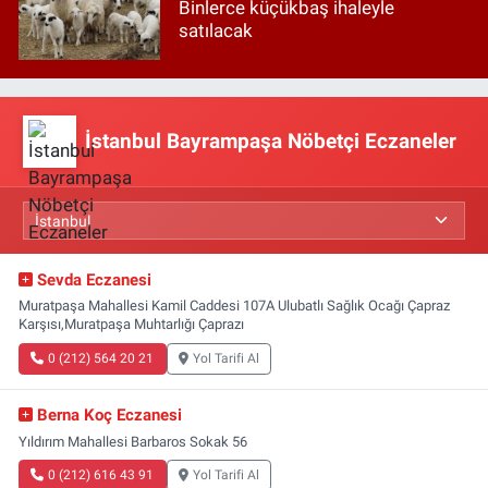
Binlerce küçükbaş ihaleyle
satılacak
İstanbul Bayrampaşa Nöbetçi Eczaneler
Sevda Eczanesi
Muratpaşa Mahallesi Kamil Caddesi 107A Ulubatlı Sağlık Ocağı Çapraz
Karşısı,Muratpaşa Muhtarlığı Çaprazı
0 (212) 564 20 21
Yol Tarifi Al
Berna Koç Eczanesi
Yıldırım Mahallesi Barbaros Sokak 56
0 (212) 616 43 91
Yol Tarifi Al