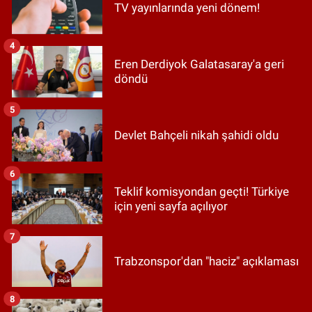
TV yayınlarında yeni dönem!
4
Eren Derdiyok Galatasaray'a geri
döndü
5
Devlet Bahçeli nikah şahidi oldu
6
Teklif komisyondan geçti! Türkiye
için yeni sayfa açılıyor
7
Trabzonspor'dan "haciz" açıklaması
8