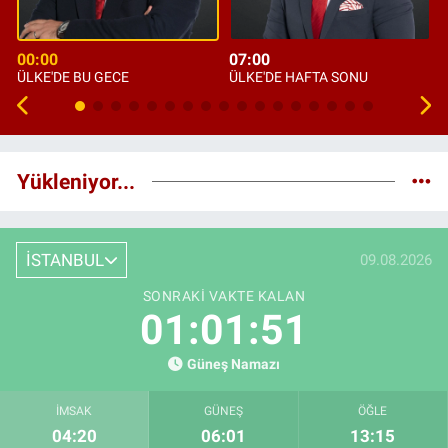
00:00
07:00
ÜLKE'DE BU GECE
ÜLKE'DE HAFTA SONU
Yükleniyor...
İSTANBUL
09.08.2026
SONRAKI VAKTE KALAN
01:01:50
Güneş Namazı
İMSAK
GÜNEŞ
ÖĞLE
04:20
06:01
13:15