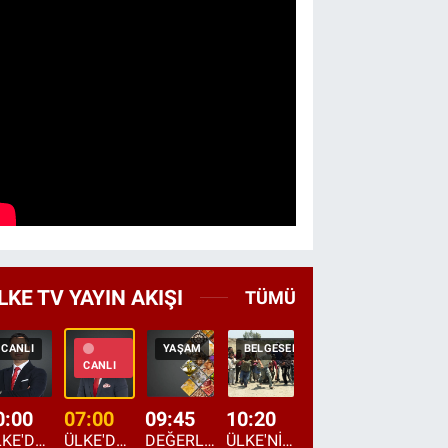
LKE TV YAYIN AKIŞI
TÜMÜ
CANLI
YAŞAM
BELGESEL
TEKRAR
HABER
CANLI
0:00
07:00
09:45
10:20
11:15
12:20
ÜLKE'DE BU GECE
ÜLKE'DE HAFTA SONU
DEĞERLERİN DAVETİ
ÜLKE'NİN ÇOCUKLARI
YOL HİKAYESİ
DÜNYANIN GÜNDE