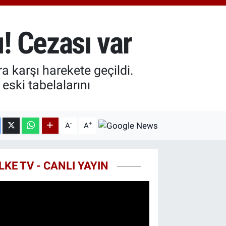
0.55
%0.03
T100
779
%-14
! Cezası var
COIN
960,21
%0.87
ra karşı harekete geçildi.
eski tabelalarını
-
+
A
A
LKE TV - CANLI YAYIN