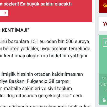
n sözleri! En büyük saldırı olacaktı
e
Y
R KENT İMAJI"
ğünü bozanlara 151 eurodan bin 500 euroya
 belirten yetkililer, uygulamanın temelinde
bir kent imajı oluşturma hedefinin yattığını
lmişlik hissinin ortadan kaldırılmasının
İMS
iye Başkanı Fulgencio Gil çarpıcı
04:
, mahalle sakinleri ve sivil toplum
er doğrultusunda gerçekleştirildi." dedi.
majını güçlendirmeyi ve ekonomik faaliyetleri