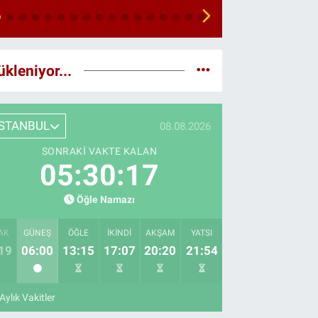
ükleniyor...
İSTANBUL
08.08.2026
SONRAKI VAKTE KALAN
05:30:16
Öğle Namazı
AK
GÜNEŞ
ÖĞLE
İKINDI
AKŞAM
YATSI
19
06:00
13:15
17:07
20:20
21:54
Aylık Vakitler