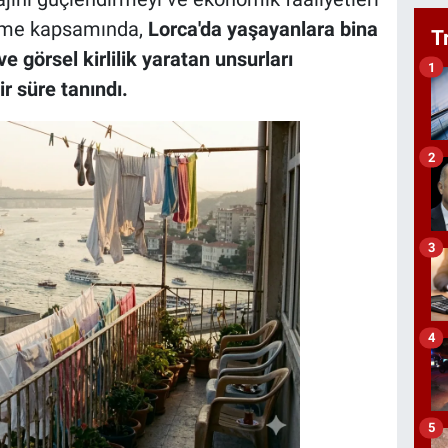
eme kapsamında,
Lorca'da yaşayanlara bina
T
e görsel kirlilik yaratan unsurları
1
ir süre tanındı.
2
3
4
5