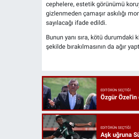
cephelere, estetik görünümü koruy
gizlenmeden çamaşır askılığı monte
sayılacağı ifade edildi.
Bunun yanı sıra, kötü durumdaki k
şekilde bırakılmasının da ağır yaptı
EDITÖRÜN SEÇTIĞI
Özgür Özel'in
EDITÖRÜN SEÇTIĞI
Aşk uğruna Süp