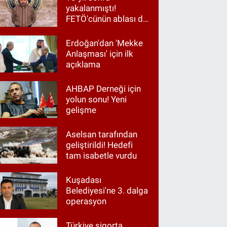
yakalanmıştı!
FETÖ'cünün ablası da
gözaltında
Erdoğan'dan 'Mekke
Anlaşması' için ilk
açıklama
AHBAP Derneği için
yolun sonu! Yeni
gelişme
Aselsan tarafından
geliştirildi! Hedefi
tam isabetle vurdu
Kuşadası
Belediyesi'ne 3. dalga
operasyon
Türkiye sigorta