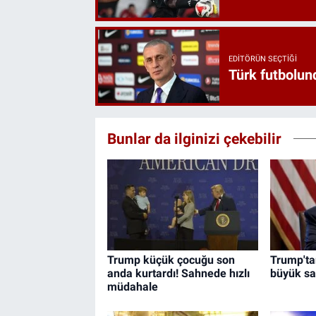
EDITÖRÜN SEÇTIĞI
Türk futbolund
Bunlar da ilginizi çekebilir
Trump küçük çocuğu son
Trump'tan
anda kurtardı! Sahnede hızlı
büyük sal
müdahale