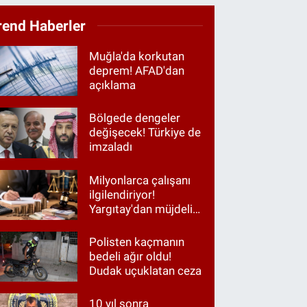
rend Haberler
Muğla'da korkutan
deprem! AFAD'dan
açıklama
Bölgede dengeler
değişecek! Türkiye de
imzaladı
Milyonlarca çalışanı
ilgilendiriyor!
Yargıtay'dan müjdeli
haber
Polisten kaçmanın
bedeli ağır oldu!
Dudak uçuklatan ceza
10 yıl sonra