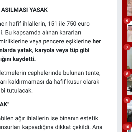
 ASILMASI YASAK
6
en hafif ihlallerin, 151 ile 750 euro
ldi. Bu kapsamda alınan kararları
emirliklerine veya pencere eşiklerine
her
7
nlarda yatak, karyola veya tüp gibi
ğını kaydetti.
işletmelerin cephelerinde bulunan tente,
8
ları kaldırmaması da hafif kusur olarak
bi tutulacak.
9
AK"
len ağır ihlallerin ise binanın estetik
surları kapsadığına dikkat çekildi. Ana
10