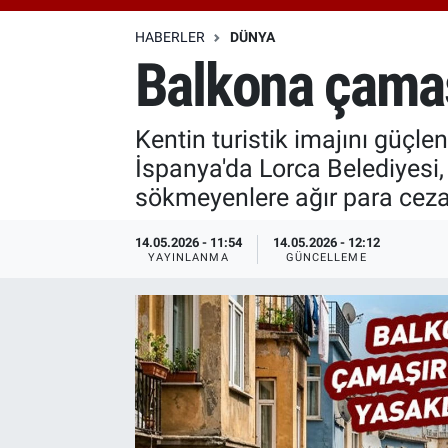
Özel Haberler
Dünya
Haber Arşivi
HABERLER
DÜNYA
Balkona çamaş
Yazarlar
Medya
Kentin turistik imajını güçlen
Özel Haberler
İspanya'da Lorca Belediyesi,
Kadın
sökmeyenlere ağır para ceza
Erişim Bilgileri
14.05.2026 - 11:54
14.05.2026 - 12:12
YAYINLANMA
GÜNCELLEME
Sağlık
Teknoloji
Ramazan