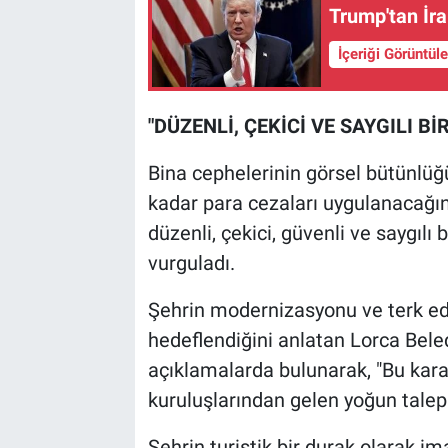
Trump'tan İra
İçeriği Görüntül
"DÜZENLİ, ÇEKİCİ VE SAYGILI Bİ
Bina cephelerinin görsel bütünlü
kadar para cezaları uygulanacağını
düzenli, çekici, güvenli ve saygılı 
vurguladı.
Şehrin modernizasyonu ve terk edi
hedeflendiğini anlatan Lorca Beled
açıklamalarda bulunarak, "Bu karar
kuruluşlarından gelen yoğun talepl
Şehrin turistik bir durak olarak i