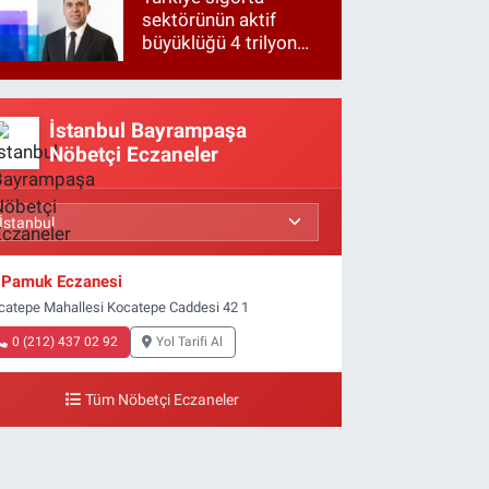
sektörünün aktif
büyüklüğü 4 trilyon
TL'ye yaklaştı!
İstanbul Bayrampaşa
Nöbetçi Eczaneler
Pamuk Eczanesi
catepe Mahallesi Kocatepe Caddesi 42 1
0 (212) 437 02 92
Yol Tarifi Al
Tüm Nöbetçi Eczaneler