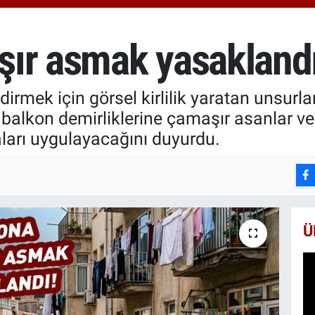
666
BİS
13.
ır asmak yasaklandı
BIT
64.
dirmek için görsel kirlilik yaratan unsurla
 balkon demirliklerine çamaşır asanlar ve 
ları uygulayacağını duyurdu.
Ü