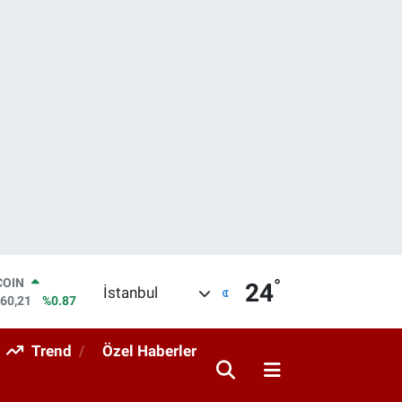
°
LAR
24
İstanbul
7436
%0.18
RO
2510
%0.32
Trend
Özel Haberler
RLİN
4811
%0.38
M ALTIN