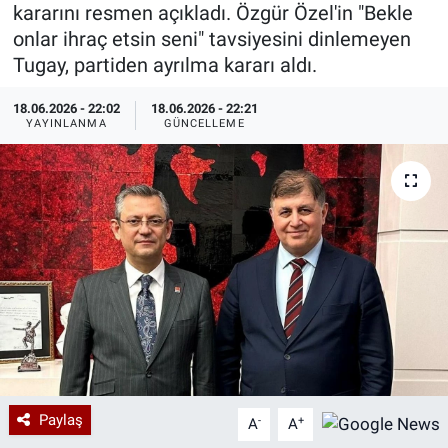
kararını resmen açıkladı. Özgür Özel'in "Bekle
Özel Haberler
Dünya
Haber Arşivi
onlar ihraç etsin seni" tavsiyesini dinlemeyen
Tugay, partiden ayrılma kararı aldı.
Yazarlar
Medya
18.06.2026 - 22:02
18.06.2026 - 22:21
YAYINLANMA
GÜNCELLEME
Özel Haberler
Kadın
Erişim Bilgileri
Sağlık
Teknoloji
Ramazan
Paylaş
-
+
A
A