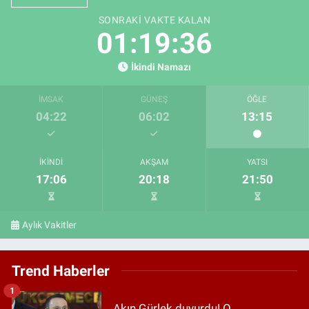
SONRAKI VAKTE KALAN
01:19:35
İkindi Namazı
İMSAK
GÜNEŞ
ÖĞLE
04:22
06:02
13:15
İKINDI
AKŞAM
YATSI
17:06
20:18
21:50
Aylık Vakitler
Trend Haberler
1
Akın Gürlek duyurdu! O