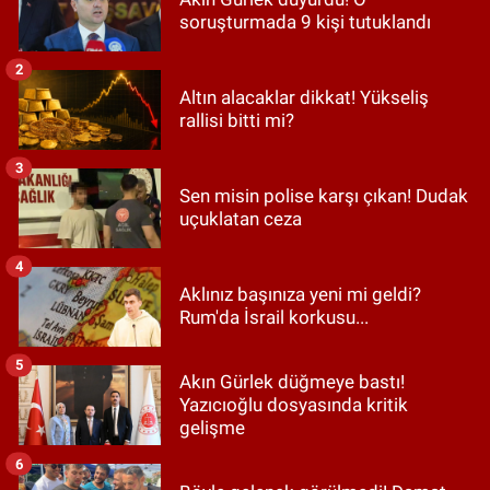
soruşturmada 9 kişi tutuklandı
2
Altın alacaklar dikkat! Yükseliş
rallisi bitti mi?
3
Sen misin polise karşı çıkan! Dudak
uçuklatan ceza
4
Aklınız başınıza yeni mi geldi?
Rum'da İsrail korkusu...
5
Akın Gürlek düğmeye bastı!
Yazıcıoğlu dosyasında kritik
gelişme
6