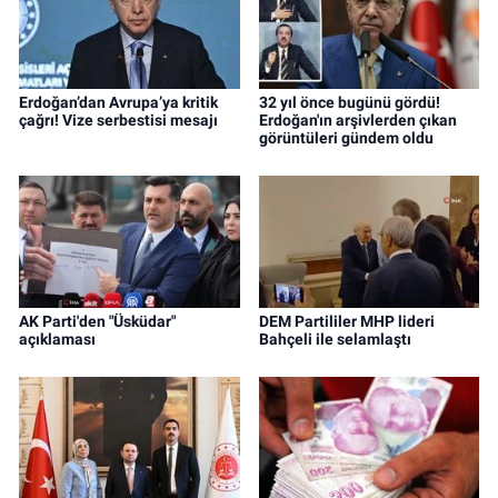
Erdoğan’dan Avrupa’ya kritik
32 yıl önce bugünü gördü!
çağrı! Vize serbestisi mesajı
Erdoğan'ın arşivlerden çıkan
görüntüleri gündem oldu
AK Parti'den "Üsküdar"
DEM Partililer MHP lideri
açıklaması
Bahçeli ile selamlaştı