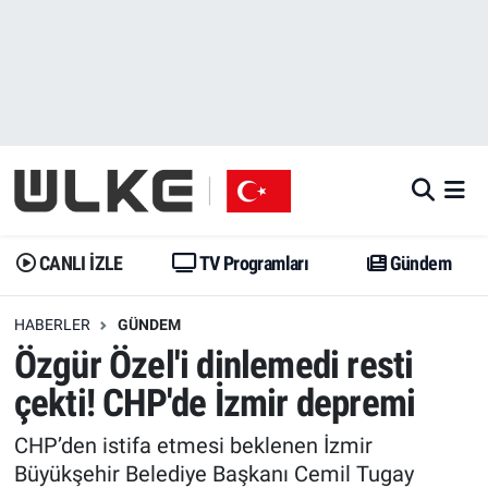
CANLI İZLE
CANLI YAYIN
Nöbetçi Eczaneler
TV Programları
TV Programları
Hava Durumu
Gündem
Gündem
İstanbul Namaz Vakitleri
Dünya
Trend
Trafik Durumu
CANLI İZLE
TV Programları
Gündem
Spor
Yaşam
Süper Lig Puan Durumu ve Fikstür
HABERLER
GÜNDEM
Özgür Özel'i dinlemedi resti
Erişim Bilgileri
Erişim Bilgileri
Erişim Bilgileri
çekti! CHP'de İzmir depremi
Ekonomi
Spor
Tüm Manşetler
CHP’den istifa etmesi beklenen İzmir
Trend
Ekonomi
Son Dakika Haberleri
Büyükşehir Belediye Başkanı Cemil Tugay