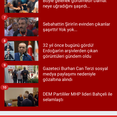
Böyle gelenek görülmedi! Damat
neye uğradığını şaşırdı...
7
Sebahattin Şirin'in evinden çıkanlar
şaşırttı! Yok yok...
8
32 yıl önce bugünü gördü!
Erdoğan'ın arşivlerden çıkan
görüntüleri gündem oldu
9
Gazeteci Burhan Can Terzi sosyal
medya paylaşımı nedeniyle
gözaltına alındı
10
DEM Partililer MHP lideri Bahçeli ile
selamlaştı