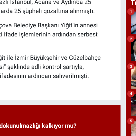
ezli İstanbul, Adana ve Aydın'da 25
T
rda 25 şüpheli gözaltına alınmıştı.
1
çova Belediye Başkanı Yiğit'in annesi
i ifade işlemlerinin ardından serbest
2
it ile İzmir Büyükşehir ve Güzelbahçe
i" şeklinde adli kontrol şartıyla,
3
 ifadesinin ardından salıverilmişti.
4
5
 dokunulmazlığı kalkıyor mu?