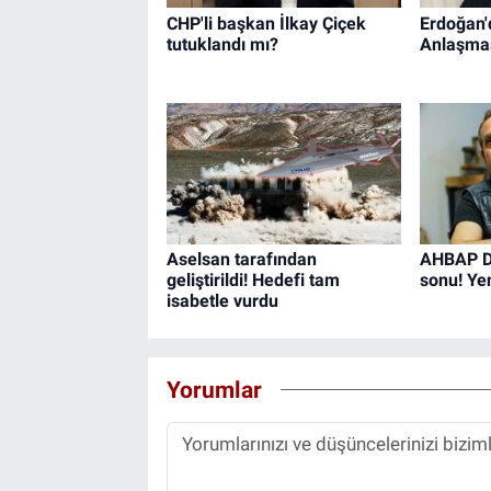
CHP'li başkan İlkay Çiçek
Erdoğan'
tutuklandı mı?
Anlaşması
Aselsan tarafından
AHBAP De
geliştirildi! Hedefi tam
sonu! Ye
isabetle vurdu
Yorumlar