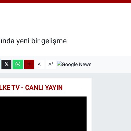
18.49
%2.12
ST100
.773
%-19
TCOIN
.130,04
%1.2
ında yeni bir gelişme
-
+
A
A
LKE TV - CANLI YAYIN