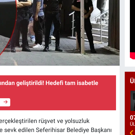
Ü
ından geliştirildi! Hedefi tam isabetle
e
0
erçekleştirilen rüşvet ve yolsuzluk
 sevk edilen Seferihisar Belediye Başkanı