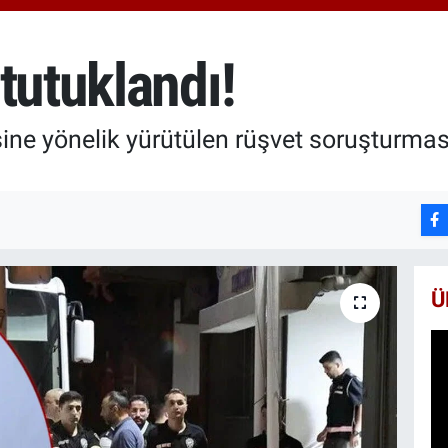
66
Bİ
13
tutuklandı!
BI
65
esine yönelik yürütülen rüşvet soruşturmas
Ü