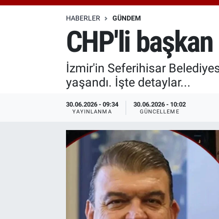
Özel Haberler
Dünya
Haber Arşivi
HABERLER
GÜNDEM
CHP'li başkan 
Yazarlar
Medya
İzmir'in Seferihisar Belediy
Özel Haberler
yaşandı. İşte detaylar...
Kadın
30.06.2026 - 09:34
30.06.2026 - 10:02
YAYINLANMA
GÜNCELLEME
Erişim Bilgileri
Sağlık
Teknoloji
Ramazan