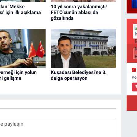
dan 'Mekke
10 yıl sonra yakalanmıştı!
' için ilk açıklama
FETÖ'cünün ablası da
gözaltında
rneği için yolun
Kuşadası Belediyesi'ne 3.
Ko
ni gelişme
dalga operasyon