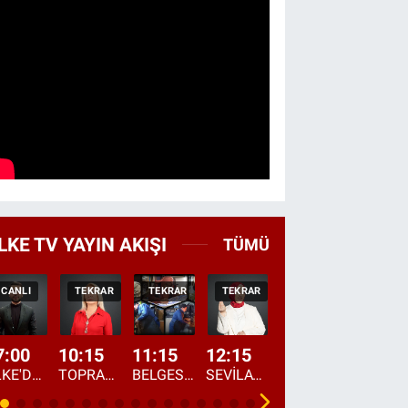
LKE TV YAYIN AKIŞI
TÜMÜ
CANLI
TEKRAR
TEKRAR
TEKRAR
CANLI
HABER
7:00
10:15
11:15
12:15
13:00
13:45
ÜLKE'DE BU SABAH
TOPRAKTAN SOFRAYA
BELGESEL: "ÜLKE'NİN ALIN TERİ"
SEVİLAY SUNGUR İLE ELİMİN BEREKETİ
ÖĞLE AJANSI
ÜLKE'DEN HABE