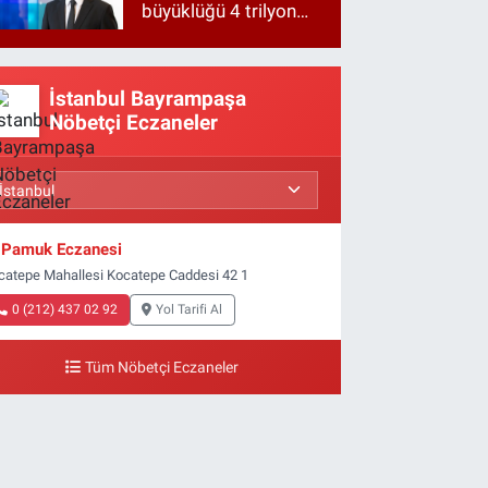
büyüklüğü 4 trilyon
TL'ye yaklaştı!
İstanbul Bayrampaşa
Nöbetçi Eczaneler
Pamuk Eczanesi
catepe Mahallesi Kocatepe Caddesi 42 1
0 (212) 437 02 92
Yol Tarifi Al
Tüm Nöbetçi Eczaneler