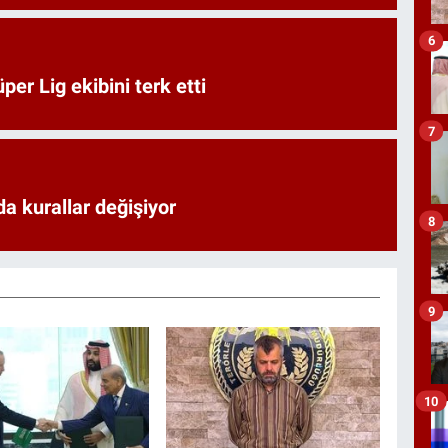
6
er Lig ekibini terk etti
7
a kurallar değişiyor
8
9
10