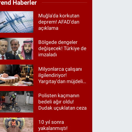
rend Haberler
Muğla'da korkutan
deprem! AFAD'dan
açıklama
Bölgede dengeler
değişecek! Türkiye de
imzaladı
Milyonlarca çalışanı
ilgilendiriyor!
Yargıtay'dan müjdeli
haber
Polisten kaçmanın
bedeli ağır oldu!
Dudak uçuklatan ceza
10 yıl sonra
yakalanmıştı!