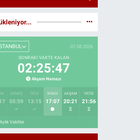
ükleniyor...
İSTANBUL
07.08.2026
SONRAKI VAKTE KALAN
02:25:46
Akşam Namazı
AK
GÜNEŞ
ÖĞLE
İKINDI
AKŞAM
YATSI
17
05:59
13:15
17:07
20:21
21:56
Aylık Vakitler