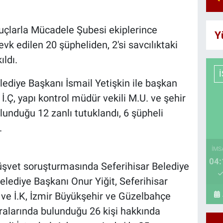
uçlarla Mücadele Şubesi ekiplerince
Y
vk edilen 20 şüpheliden, 2'si savcılıktaki
ıldı.
lediye Başkanı İsmail Yetişkin ile başkan
İ.Ç, yapı kontrol müdür vekili M.U. ve şehir
ulunduğu 12 zanlı tutuklandı, 6 şüpheli
.
İMS
04:
rüşvet soruşturmasında Seferihisar Belediye
elediye Başkanı Onur Yiğit, Seferihisar
 ve İ.K, İzmir Büyükşehir ve Güzelbahçe
aralarında bulunduğu 26 kişi hakkında