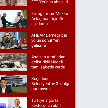
FETÖ'cünün ablası da
gözaltında
Erdoğan'dan 'Mekke
Anlaşması' için ilk
açıklama
AHBAP Derneği için
yolun sonu! Yeni
gelişme
Aselsan tarafından
geliştirildi! Hedefi
tam isabetle vurdu
Kuşadası
Belediyesi'ne 3. dalga
operasyon
Türkiye sigorta
sektörünün aktif