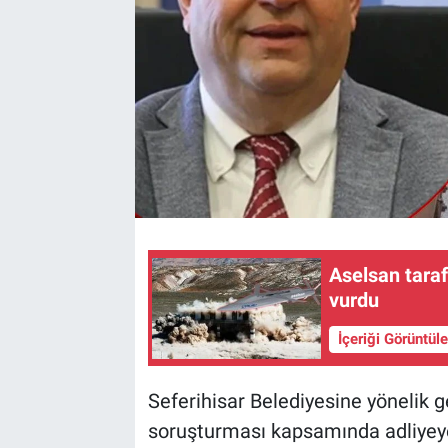
Aselsan taraf
vurdu
İçeriği Görüntül
Seferihisar Belediyesine yönelik g
soruşturması kapsamında adliyeye