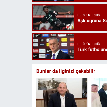
EDITÖRÜN SEÇTIĞI
Aşk uğruna Süp
EDITÖRÜN SEÇTIĞI
Türk futbolund
Bunlar da ilginizi çekebilir