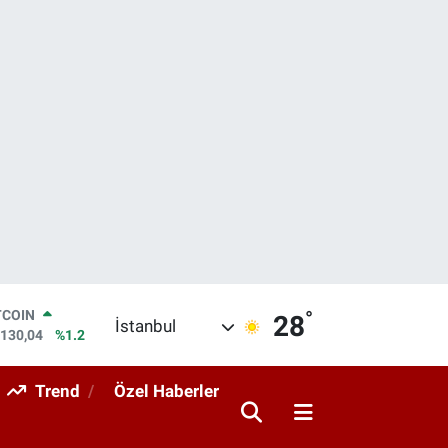
°
LAR
28
İstanbul
,7106
%0.17
RO
,1652
%0.27
Trend
Özel Haberler
ERLİN
,4046
%0.35
AM ALTIN