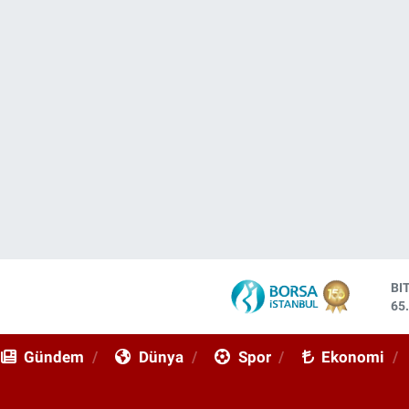
DO
47
EU
55
Gündem
Dünya
Spor
Ekonomi
ST
64
GR