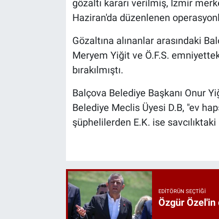
gözaltı kararı verilmiş, İzmir merk
Haziran'da düzenlenen operasyonla
Gözaltına alınanlar arasındaki Bal
Meryem Yiğit ve Ö.F.S. emniyettek
bırakılmıştı.
Balçova Belediye Başkanı Onur Yiğ
Belediye Meclis Üyesi D.B, "ev haps
şüphelilerden E.K. ise savcılıktaki
EDITÖRÜN SEÇTIĞI
Özgür Özel'in