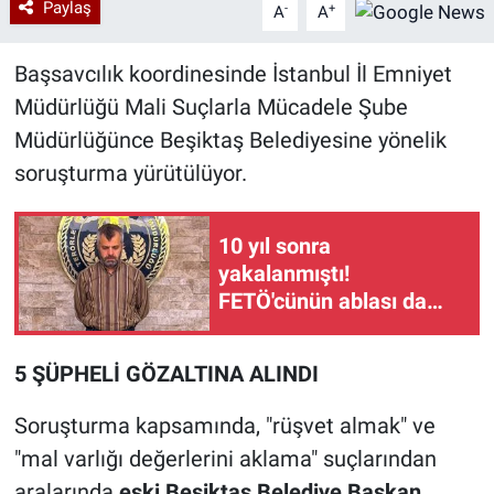
Paylaş
-
+
A
A
Başsavcılık koordinesinde İstanbul İl Emniyet
Müdürlüğü Mali Suçlarla Mücadele Şube
Müdürlüğünce Beşiktaş Belediyesine yönelik
soruşturma yürütülüyor.
10 yıl sonra
yakalanmıştı!
FETÖ'cünün ablası da
gözaltında
5 ŞÜPHELİ GÖZALTINA ALINDI
Soruşturma kapsamında, "rüşvet almak" ve
"mal varlığı değerlerini aklama" suçlarından
aralarında
eski Beşiktaş Belediye Başkan