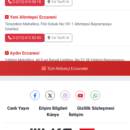
0 (212) 615 08 18
Yol Tarifi Al
Yeni Altıntepsi Eczanesi
Terazidere Mahallesi, Filiz Sokak No:181 1 Altıntepsi Bayrampaşa
İstanbul
0 (212) 612 82 83
Yol Tarifi Al
Aydın Eczanesi
Yıldırım Mahallesi, Ali Fuat Başgil Caddesi, No:22 1B Yıldırım Bayrampaşa
İstanbul
Tüm Nöbetçi Eczaneler
0 (212) 618 00 51
Yol Tarifi Al
Canlı Yayın
Erişim Bilgileri
Gizlilik Sözleşmesi
Künye
İletişim