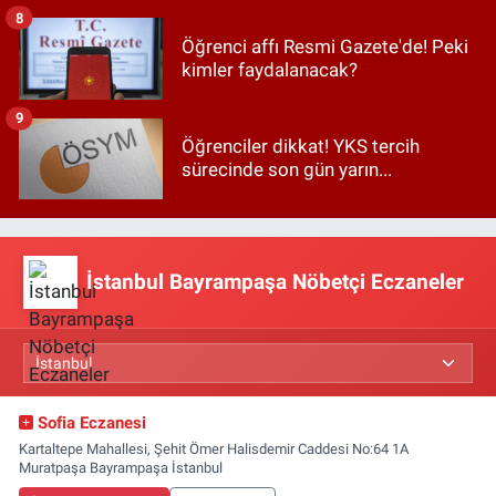
8
Öğrenci affı Resmi Gazete'de! Peki
kimler faydalanacak?
9
Öğrenciler dikkat! YKS tercih
sürecinde son gün yarın...
İstanbul Bayrampaşa Nöbetçi Eczaneler
Sofia Eczanesi
Kartaltepe Mahallesi, Şehit Ömer Halisdemir Caddesi No:64 1A
Muratpaşa Bayrampaşa İstanbul