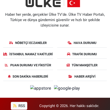
Haber her yerde, gerçekler Ülke TV'de. Ülke TV Haber Portalı,
Türkiye ve dünya gündemini güvenilir ve hızlı bir şekilde
izleyicisine sunar.
NÖBETÇI ECZANELER
HAVA DURUMU
İSTANBUL NAMAZ VAKITLERI
TRAFIK DURUMU
PUAN DURUMU VE FIKSTÜR
TÜM MANŞETLER
SON DAKIKA HABERLERI
HABER ARŞIVI
RSS
Copyright © 2026. Her hakkı saklıdır.