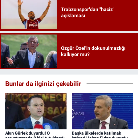
Trabzonspor'dan "haciz"
açıklaması
Özgür Özel'in dokunulmazlığı
kalkıyor mu?
Bunlar da ilginizi çekebilir
Akın Gürlek duyurdu! O
Başka ülkelerde katılmak