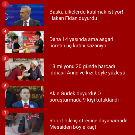
3
Başka ülkelerde katılmak istiyor!
Hakan Fidan duyurdu
4
Daha 14 yaşında ama asgari
ücretin üç katını kazanıyor
5
13 milyonu 20 günde harcadı
iddiası! Anne ve kızı böyle yüzleşti
6
Akın Gürlek duyurdu! O
soruşturmada 9 kişi tutuklandı
7
Robot bile iş stresine dayanamadı!
Mesaiden böyle kaçtı