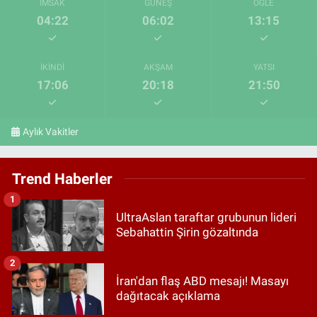
İMSAK
GÜNEŞ
ÖĞLE
04:22
06:02
13:15
İKINDI
AKŞAM
YATSI
17:06
20:18
21:50
Aylık Vakitler
Trend Haberler
1
UltraAslan taraftar grubunun lideri
Sebahattin Şirin gözaltında
2
İran'dan flaş ABD mesajı! Masayı
dağıtacak açıklama