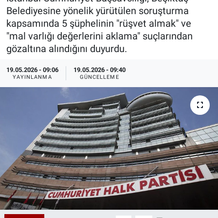
Belediyesine yönelik yürütülen soruşturma
Özel Haberler
Dünya
Haber Arşivi
kapsamında 5 şüphelinin "rüşvet almak" ve
"mal varlığı değerlerini aklama" suçlarından
Yazarlar
Medya
gözaltına alındığını duyurdu.
Özel Haberler
19.05.2026 - 09:06
19.05.2026 - 09:40
YAYINLANMA
GÜNCELLEME
Kadın
Erişim Bilgileri
Sağlık
Teknoloji
Ramazan