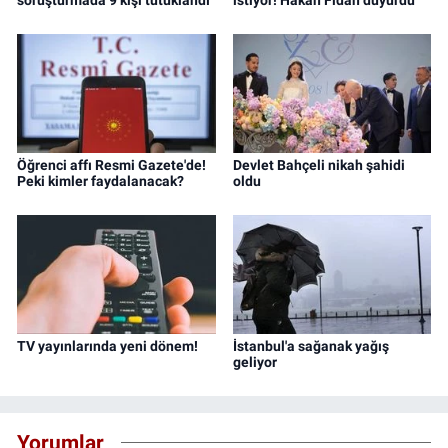
soruşturmada 9 kişi tutuklandı
istiyor! Hakan Fidan duyurdu
Öğrenci affı Resmi Gazete'de!
Devlet Bahçeli nikah şahidi
Peki kimler faydalanacak?
oldu
TV yayınlarında yeni dönem!
İstanbul'a sağanak yağış
geliyor
Yorumlar