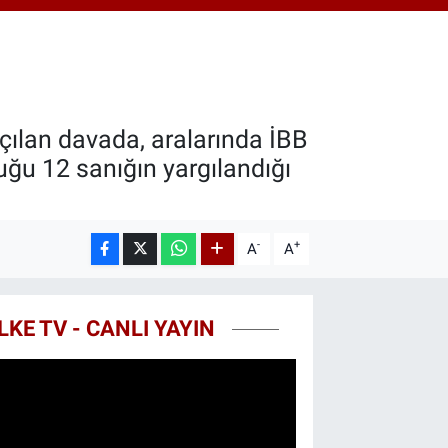
8.99
%2.59
T100
779
%-14
COIN
960,21
%0.87
çılan davada, aralarında İBB
ğu 12 sanığın yargılandığı
-
+
A
A
LKE TV - CANLI YAYIN