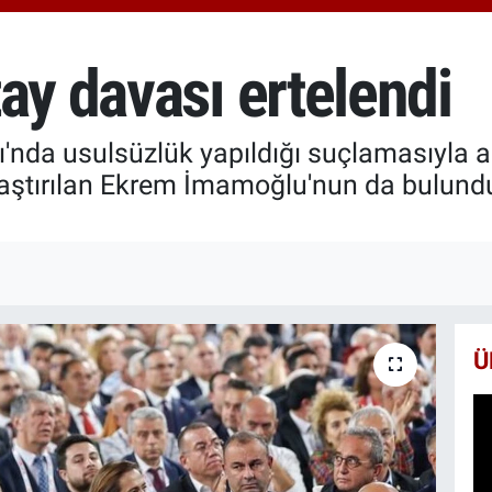
664
BİS
13.
ay davası ertelendi
BIT
64.
'nda usulsüzlük yapıldığı suçlamasıyla a
aştırılan Ekrem İmamoğlu'nun da bulundu
Ü