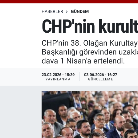
Özel Haberler
Dünya
Haber Arşivi
HABERLER
GÜNDEM
CHP'nin kurult
Yazarlar
Medya
CHP'nin 38. Olağan Kurultayı
Özel Haberler
Başkanlığı görevinden uzakl
Kadın
dava 1 Nisan’a ertelendi.
Erişim Bilgileri
23.02.2026 - 15:39
03.06.2026 - 16:27
YAYINLANMA
GÜNCELLEME
Sağlık
Teknoloji
Ramazan