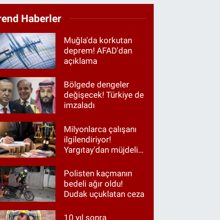
rend Haberler
Muğla'da korkutan
deprem! AFAD'dan
açıklama
Bölgede dengeler
değişecek! Türkiye de
imzaladı
Milyonlarca çalışanı
ilgilendiriyor!
Yargıtay'dan müjdeli
haber
Polisten kaçmanın
bedeli ağır oldu!
Dudak uçuklatan ceza
10 yıl sonra