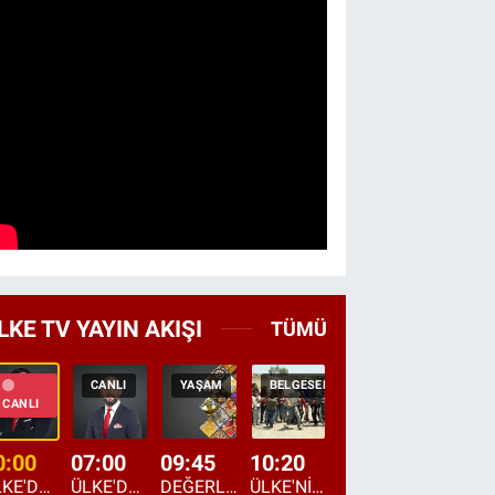
LKE TV YAYIN AKIŞI
TÜMÜ
CANLI
YAŞAM
BELGESEL
TEKRAR
HABER
CANLI
0:00
07:00
09:45
10:20
11:15
12:20
ÜLKE'DE BU GECE
ÜLKE'DE HAFTA SONU
DEĞERLERİN DAVETİ
ÜLKE'NİN ÇOCUKLARI
YOL HİKAYESİ
DÜNYANIN GÜNDE