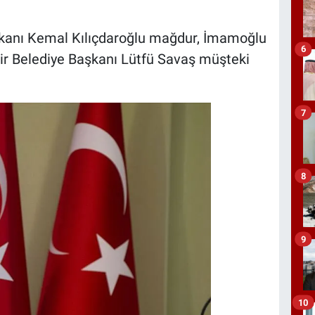
kanı Kemal Kılıçdaroğlu mağdur, İmamoğlu
6
r Belediye Başkanı Lütfü Savaş müşteki
7
8
9
10