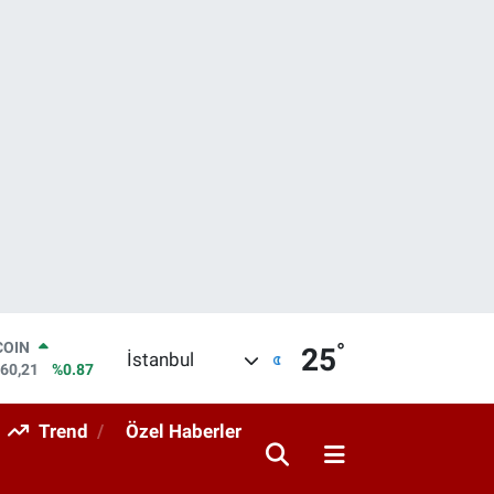
°
LAR
25
İstanbul
7436
%0.18
RO
2510
%0.32
Trend
Özel Haberler
RLİN
4811
%0.38
M ALTIN