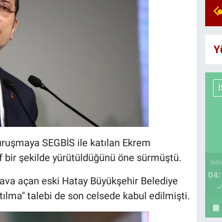
Y
uruşmaya SEGBİS ile katılan Ekrem
f bir şekilde yürütüldüğünü öne sürmüştü.
İMS
04:
 dava açan eski Hatay Büyükşehir Belediye
ılma" talebi de son celsede kabul edilmişti.