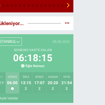
ükleniyor...
İSTANBUL
08.08.2026
SONRAKI VAKTE KALAN
06:18:14
Öğle Namazı
AK
GÜNEŞ
ÖĞLE
İKINDI
AKŞAM
YATSI
19
06:00
13:15
17:07
20:20
21:54
Aylık Vakitler