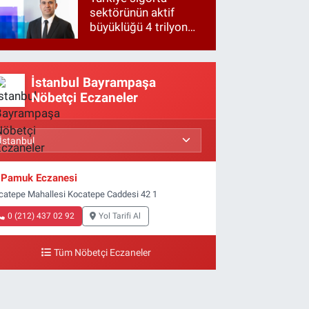
sektörünün aktif
büyüklüğü 4 trilyon
TL'ye yaklaştı!
İstanbul Bayrampaşa
Nöbetçi Eczaneler
Pamuk Eczanesi
catepe Mahallesi Kocatepe Caddesi 42 1
0 (212) 437 02 92
Yol Tarifi Al
Tüm Nöbetçi Eczaneler