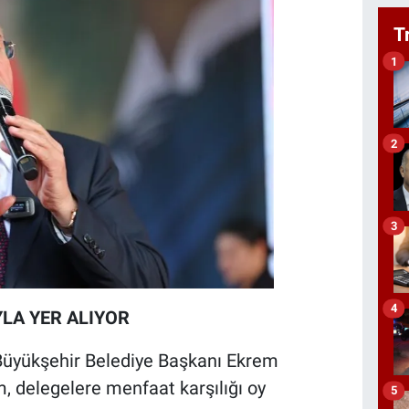
T
1
2
3
4
LA YER ALIYOR
 Büyükşehir Belediye Başkanı Ekrem
, delegelere menfaat karşılığı oy
5