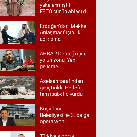
yakalanmıştı!
FETÖ'cünün ablası da
gözaltında
Erdoğan'dan 'Mekke
Anlaşması' için ilk
açıklama
AHBAP Derneği için
yolun sonu! Yeni
gelişme
Aselsan tarafından
geliştirildi! Hedefi
tam isabetle vurdu
Kuşadası
Belediyesi'ne 3. dalga
operasyon
Türkiye sigorta