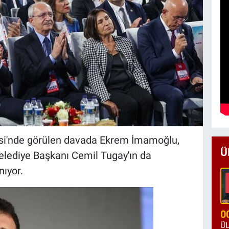
si'nde görülen davada Ekrem İmamoğlu,
Ü
elediye Başkanı Cemil Tugay'ın da
nıyor.
0