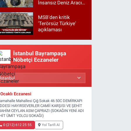
İnsansız Deniz Aracı
vurdu
MSB'den kritik
'Terörsüz Türkiye'
açıklaması
İstanbul Bayrampaşa
Nöbetçi Eczaneler
Ocaklı Eczanesi
tamahalle Mahallesi Çığ Sokak 46 50C DEMİRKAPI
DDESİ HAYIRSEVERLER CAMİİ KARŞISI VE ŞEHİT
RAHİM CEYLAN ASM ÇAPRAZI (SOKAĞIN YENİ ADI
HİT ÜMİT YOLCU SOKAĞI)
0 (212) 612 25 55
Yol Tarifi Al