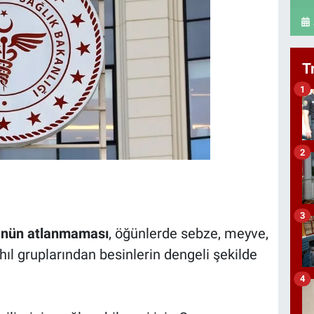
T
1
2
3
ünün atlanmaması
, öğünlerde sebze, meyve,
hıl gruplarından besinlerin dengeli şekilde
4