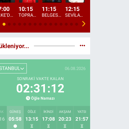
7:00
10:15
11:15
12:15
13:00
13:45
ÜLKE'DE BU SABAH
TOPRAKTAN SOFRAYA
BELGESEL: "ÜLKE'NİN ALIN TERİ"
SEVİLAY SUNGUR İLE ELİMİN BEREKETİ
ÖĞLE AJANSI
ÜLKE'DEN HABE
ükleniyor...
İSTANBUL
06.08.2026
SONRAKI VAKTE KALAN
02:31:11
Öğle Namazı
AK
GÜNEŞ
ÖĞLE
İKINDI
AKŞAM
YATSI
16
05:58
13:15
17:08
20:23
21:57