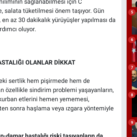
miliminin sağlanabilmesi için C
, salata tüketilmesi önem taşıyor. Gün
5
, en az 30 dakikalık yürüyüşler yapılması da
rdımcı oluyor.
6
STALIĞI OLANLAR DİKKAT
7
deki sertlik hem pişirmede hem de
n özellikle sindirim problemi yaşayanların,
8
n kurban etlerini hemen yememesi,
kten sonra haşlama veya ızgara yöntemiyle
9
lp-damar hastalığı riski taşıyanların da