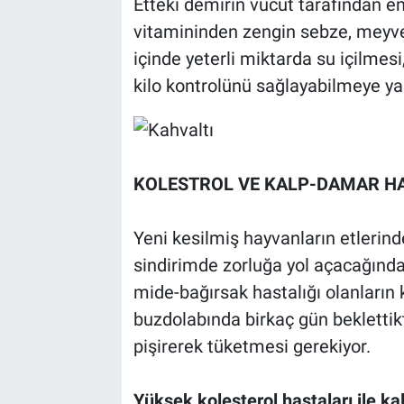
Etteki demirin vücut tarafından e
vitamininden zengin sebze, meyve
içinde yeterli miktarda su içilmesi
kilo kontrolünü sağlayabilmeye ya
KOLESTROL VE KALP-DAMAR HA
Yeni kesilmiş hayvanların etlerin
sindirimde zorluğa yol açacağında
mide-bağırsak hastalığı olanları
buzdolabında birkaç gün bekletti
pişirerek tüketmesi gerekiyor.
Yüksek kolesterol hastaları ile ka