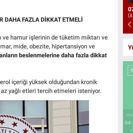
0
R DAHA FAZLA DİKKAT ETMELİ
lı ve hamur işlerinin de tüketim miktarı ve
damar, mide, obezite, hipertansiyon ve
Y
anların beslenmelerine daha fazla dikkat
erol içeriği yüksek olduğundan kronik
z yağlı etleri tercih etmeleri isteniyor.
İMS
04: