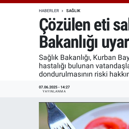
Özel Haberler
Dünya
Haber Arşivi
HABERLER
SAĞLIK
Çözülen eti sa
Yazarlar
Medya
Bakanlığı uyar
Özel Haberler
Kadın
Sağlık Bakanlığı, Kurban Ba
hastalığı bulunan vatandaşla
Erişim Bilgileri
dondurulmasının riski hakkın
Sağlık
07.06.2025 - 14:27
YAYINLANMA
Teknoloji
Ramazan