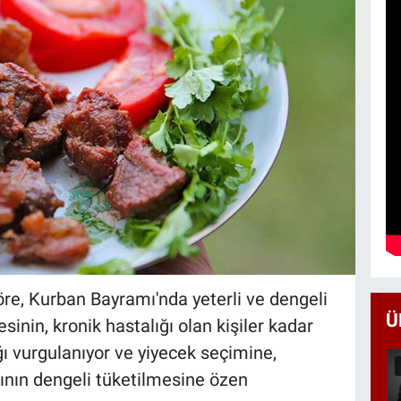
re, Kurban Bayramı'nda yeterli ve dengeli
Ü
nin, kronik hastalığı olan kişiler kadar
ığı vurgulanıyor ve yiyecek seçimine,
rının dengeli tüketilmesine özen