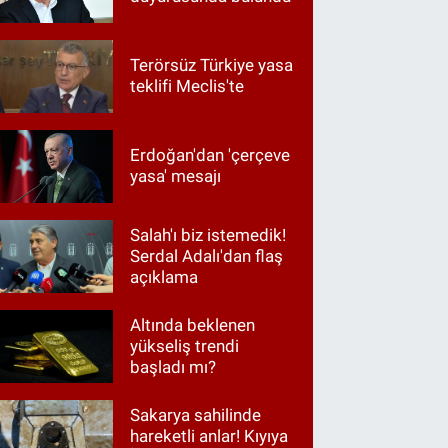
Terörsüz Türkiye yasa
teklifi Meclis'te
Erdoğan'dan 'çerçeve
yasa' mesajı
Salah'ı biz istemedik!
Serdal Adalı'dan flaş
açıklama
Altında beklenen
yükseliş trendi
başladı mı?
Sakarya sahilinde
hareketli anlar! Kıyıya