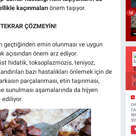
ellikle kaçınmaları
önem taşıyor.
10
 TEKRAR ÇÖZMEYİN!
en geçtiğinden emin olunması ve uygun
ık açısından önem arz ediyor.
st hidatik, toksoplazmozis, teniyoz,
landırılan bazı hastalıkları önlemek için de
karkasın parçalanması, etin taşınması,
ime sunulması aşamalarında da hijyen
ediliyor.
Or
CA
İB
ŞE