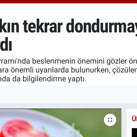
651
BİS
13.
kın tekrar dondurmay
BIT
64.
dı
yramı'nda beslenmenin önemini gözler önü
ra önemli uyarılarda bulunurken, çözülen
da da bilgilendirme yaptı.
Ü