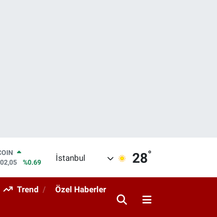
°
LAR
28
İstanbul
5986
%0.06
RO
0700
%0.1
Trend
Özel Haberler
RLİN
2438
%0.21
M ALTIN