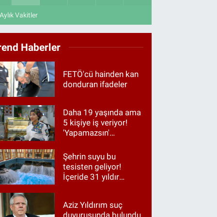
Aylık Vakitler
rend Haberler
FETÖ'cü hainden kan
donduran ifadeler
Daha 19 yaşında ama
5 kişiye iş veriyor!
'Yapamazsın'
diyenlere en güzel
cevap
Şehrin suyu bu
tesisten geliyor!
İçeride 31 yıldır
Kur’an okunuyor
Aziz Yıldırım suç
duyurusunda bulundu