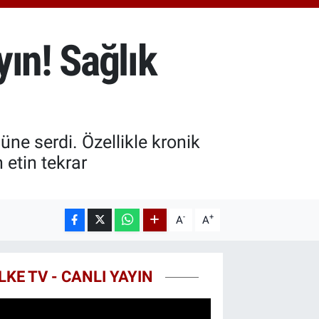
8.23
%0.39
T100
703
%0
ın! Sağlık
COIN
602,05
%0.69
ne serdi. Özellikle kronik
 etin tekrar
-
+
A
A
LKE TV - CANLI YAYIN