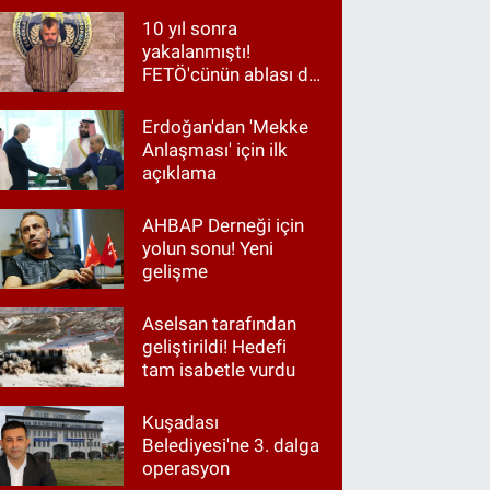
10 yıl sonra
yakalanmıştı!
FETÖ'cünün ablası da
gözaltında
Erdoğan'dan 'Mekke
Anlaşması' için ilk
açıklama
AHBAP Derneği için
yolun sonu! Yeni
gelişme
Aselsan tarafından
geliştirildi! Hedefi
tam isabetle vurdu
Kuşadası
Belediyesi'ne 3. dalga
operasyon