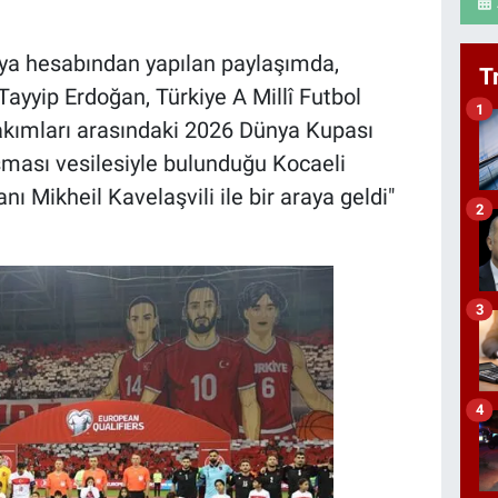
dya hesabından yapılan paylaşımda,
T
yyip Erdoğan, Türkiye A Millî Futbol
1
takımları arasındaki 2026 Dünya Kupası
şması vesilesiyle bulunduğu Kocaeli
 Mikheil Kavelaşvili ile bir araya geldi"
2
3
4