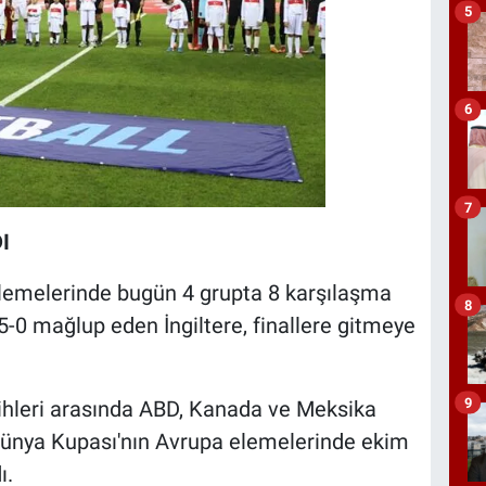
5
6
7
I
lemelerinde bugün 4 grupta 8 karşılaşma
8
-0 mağlup eden İngiltere, finallere gitmeye
9
hleri arasında ABD, Kanada ve Meksika
Dünya Kupası'nın Avrupa elemelerinde ekim
ı.