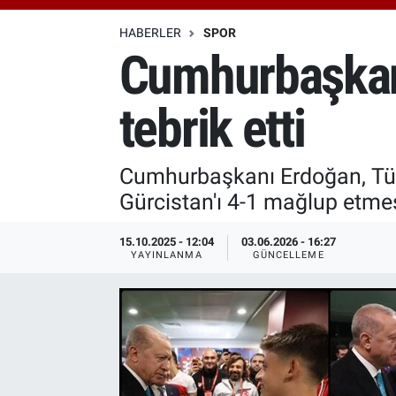
Özel Haberler
Dünya
Haber Arşivi
HABERLER
SPOR
Cumhurbaşkanı
Yazarlar
Medya
tebrik etti
Özel Haberler
Kadın
Cumhurbaşkanı Erdoğan, Türk
Gürcistan'ı 4-1 mağlup etmesi
Erişim Bilgileri
15.10.2025 - 12:04
03.06.2026 - 16:27
Sağlık
YAYINLANMA
GÜNCELLEME
Teknoloji
Ramazan