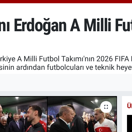
664
BİS
13.
 Erdoğan A Milli Fut
BIT
64.
iye A Milli Futbol Takımı'nın 2026 FIFA
nin ardından futbolcuları ve teknik heyeti
Ü