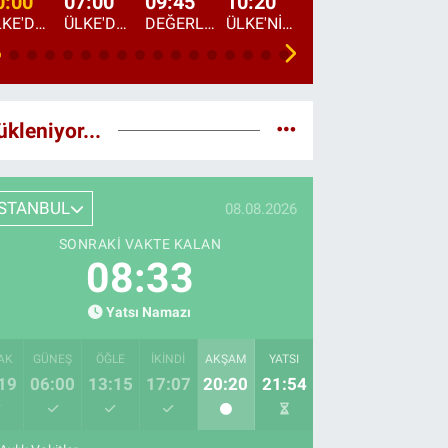
0:00
07:00
09:45
10:20
11:15
12:20
ÜLKE'DE BU GECE
ÜLKE'DE HAFTA SONU
DEĞERLERİN DAVETİ
ÜLKE'NİN ÇOCUKLARI
YOL HİKAYESİ
DÜNYANIN GÜNDE
ükleniyor...
İSTANBUL
08.08.2026
SONRAKI VAKTE KALAN
08:31
Yatsı Namazı
AK
GÜNEŞ
ÖĞLE
İKINDI
AKŞAM
YATSI
19
06:00
13:15
17:07
20:20
21:54