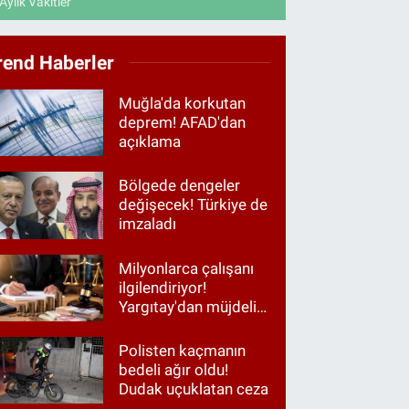
Aylık Vakitler
rend Haberler
Muğla'da korkutan
deprem! AFAD'dan
açıklama
Bölgede dengeler
değişecek! Türkiye de
imzaladı
Milyonlarca çalışanı
ilgilendiriyor!
Yargıtay'dan müjdeli
haber
Polisten kaçmanın
bedeli ağır oldu!
Dudak uçuklatan ceza