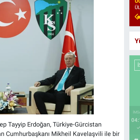
0
Y
İMS
04:
p Tayyip Erdoğan, Türkiye-Gürcistan
n Cumhurbaşkanı Mikheil Kavelaşvili ile bir