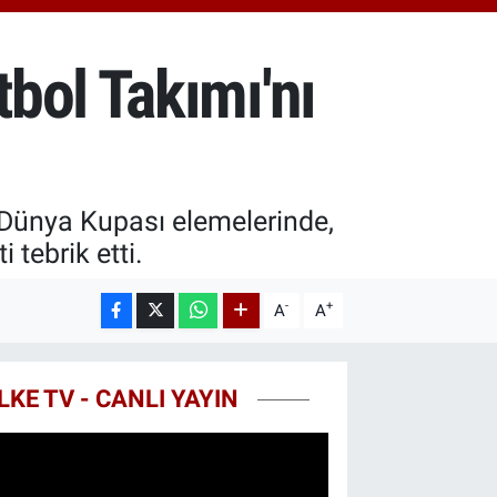
8.99
%2.59
T100
773
%-19
bol Takımı'nı
COIN
960,21
%0.87
 Dünya Kupası elemelerinde,
 tebrik etti.
-
+
A
A
LKE TV - CANLI YAYIN