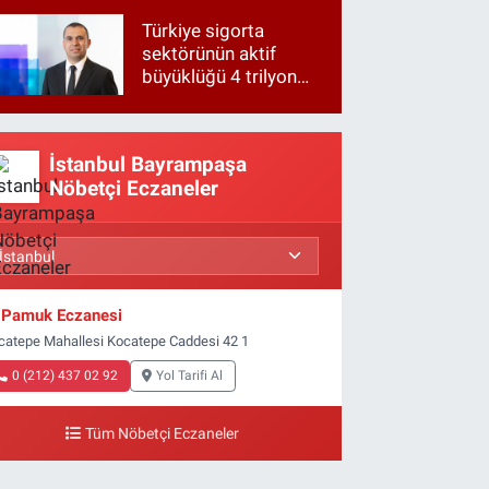
Türkiye sigorta
sektörünün aktif
büyüklüğü 4 trilyon
TL'ye yaklaştı!
İstanbul Bayrampaşa
Nöbetçi Eczaneler
Pamuk Eczanesi
catepe Mahallesi Kocatepe Caddesi 42 1
0 (212) 437 02 92
Yol Tarifi Al
Tüm Nöbetçi Eczaneler