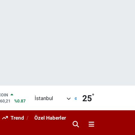
°
LAR
25
İstanbul
7436
%0.18
RO
2510
%0.32
Trend
Özel Haberler
RLİN
4811
%0.38
M ALTIN