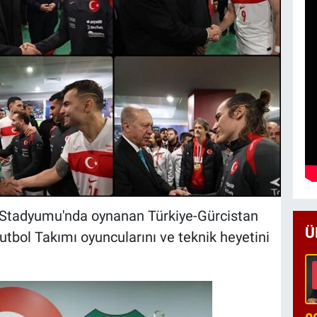
Stadyumu'nda oynanan Türkiye-Gürcistan
Ü
utbol Takımı oyuncularını ve teknik heyetini