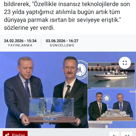
bildirerek, "Özellikle insansız teknolojilerde son
Özel Haberler
Dünya
Haber Arşivi
23 yılda yaptığımız atılımla bugün artık tüm
dünyaya parmak ısırtan bir seviyeye eriştik."
Yazarlar
Medya
sözlerine yer verdi.
24.02.2026 - 15:34
03.06.2026 - 16:27
Özel Haberler
YAYINLANMA
GÜNCELLEME
Kadın
Erişim Bilgileri
Sağlık
Teknoloji
Ramazan
Paylaş
-
+