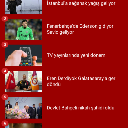
İstanbul'a sağanak yağış geliyor
2
Fenerbahçe'de Ederson gidiyor
Savic geliyor
3
TV yayınlarında yeni dönem!
4
Eren Derdiyok Galatasaray'a geri
döndü
5
Devlet Bahçeli nikah şahidi oldu
6