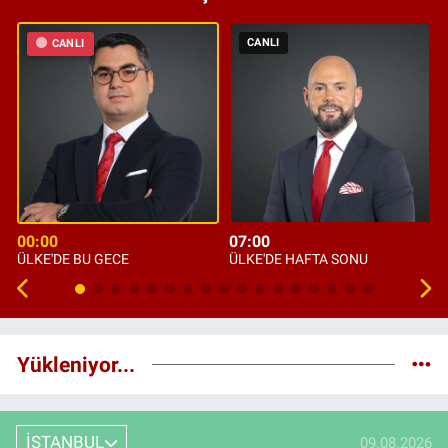
CANLI
CANLI
00:00
07:00
ÜLKE'DE BU GECE
ÜLKE'DE HAFTA SONU
Yükleniyor...
İSTANBUL
09.08.2026