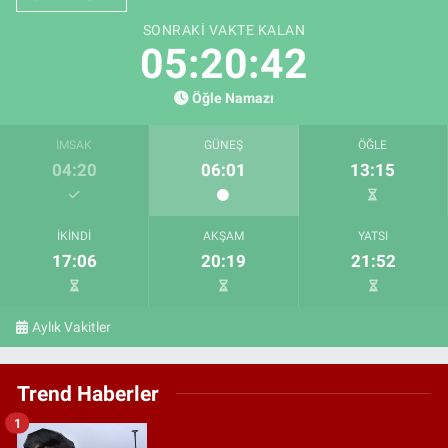
SONRAKI VAKTE KALAN
05:20:40
Öğle Namazı
İMSAK
GÜNEŞ
ÖĞLE
04:20
06:01
13:15
İKINDI
AKŞAM
YATSI
17:06
20:19
21:52
Aylık Vakitler
Trend Haberler
1