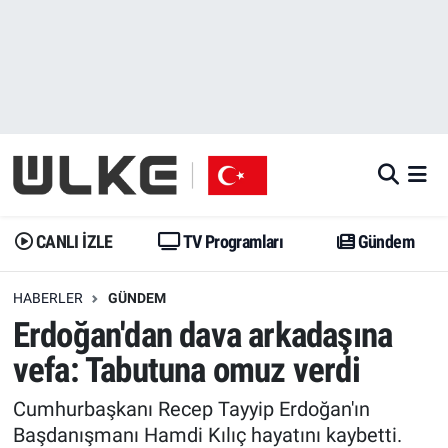
CANLI İZLE
CANLI YAYIN
Nöbetçi Eczaneler
TV Programları
TV Programları
Hava Durumu
Gündem
Gündem
İstanbul Namaz Vakitleri
Dünya
Trend
Trafik Durumu
CANLI İZLE
TV Programları
Gündem
Spor
Yaşam
Süper Lig Puan Durumu ve Fikstür
HABERLER
GÜNDEM
Erdoğan'dan dava arkadaşına
Erişim Bilgileri
Erişim Bilgileri
Erişim Bilgileri
vefa: Tabutuna omuz verdi
Ekonomi
Spor
Tüm Manşetler
Cumhurbaşkanı Recep Tayyip Erdoğan'ın
Trend
Ekonomi
Son Dakika Haberleri
Başdanışmanı Hamdi Kılıç hayatını kaybetti.