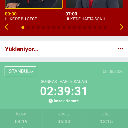
00:00
07:00
ÜLKE'DE BU GECE
ÜLKE'DE HAFTA SONU
Yükleniyor...
İSTANBUL
08.08.2026
SONRAKI VAKTE KALAN
02:39:31
İmsak Namazı
İMSAK
GÜNEŞ
ÖĞLE
04:19
06:00
13:15