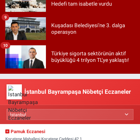
Hedefi tam isabetle vurdu
9
Kuşadası Belediyesi'ne 3. dalga
operasyon
10
Türkiye sigorta sektörünün aktif
büyüklüğü 4 trilyon TL'ye yaklaştı!
İstanbul Bayrampaşa Nöbetçi Eczaneler
Pamuk Eczanesi
Kocatepe Mahallesi Kocatepe Caddesi 42 1