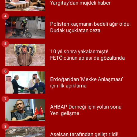
Yargıtay'dan müjdeli haber
4
Polisten kaçmanın bedeli ağır oldu!
Dudak uçuklatan ceza
5
10 yıl sonra yakalanmıştı!
FETÖ'cünün ablası da gözaltında
6
Erdoğan'dan 'Mekke Anlaşması'
için ilk açıklama
7
AHBAP Derneği için yolun sonu!
Yeni gelişme
8
Aselsan tarafından geliştirildi!