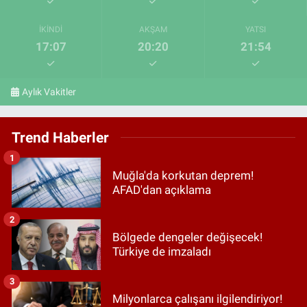
İKINDI
AKŞAM
YATSI
17:07
20:20
21:54
Aylık Vakitler
Trend Haberler
1
Muğla'da korkutan deprem!
AFAD'dan açıklama
2
Bölgede dengeler değişecek!
Türkiye de imzaladı
3
Milyonlarca çalışanı ilgilendiriyor!