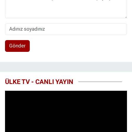
Gönder
ÜLKE TV - CANLI YAYIN