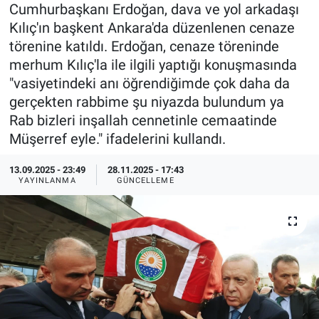
Cumhurbaşkanı Erdoğan, dava ve yol arkadaşı
Özel Haberler
Dünya
Haber Arşivi
Kılıç'ın başkent Ankara'da düzenlenen cenaze
törenine katıldı. Erdoğan, cenaze töreninde
Yazarlar
Medya
merhum Kılıç'la ile ilgili yaptığı konuşmasında
"vasiyetindeki anı öğrendiğimde çok daha da
Özel Haberler
gerçekten rabbime şu niyazda bulundum ya
Rab bizleri inşallah cennetinle cemaatinde
Kadın
Müşerref eyle." ifadelerini kullandı.
Erişim Bilgileri
13.09.2025 - 23:49
28.11.2025 - 17:43
YAYINLANMA
GÜNCELLEME
Sağlık
Teknoloji
Ramazan