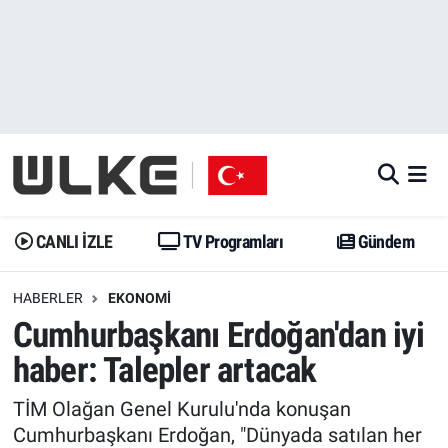
CANLI İZLE
CANLI YAYIN
Nöbetçi Eczaneler
TV Programları
TV Programları
Hava Durumu
Gündem
Gündem
İstanbul Namaz Vakitleri
Dünya
Trend
Trafik Durumu
CANLI İZLE
TV Programları
Gündem
Spor
Yaşam
Süper Lig Puan Durumu ve Fikstür
HABERLER
EKONOMI
Cumhurbaşkanı Erdoğan'dan iyi
Erişim Bilgileri
Erişim Bilgileri
Erişim Bilgileri
haber: Talepler artacak
Ekonomi
Spor
Tüm Manşetler
TİM Olağan Genel Kurulu'nda konuşan
Trend
Ekonomi
Son Dakika Haberleri
Cumhurbaşkanı Erdoğan, "Dünyada satılan her