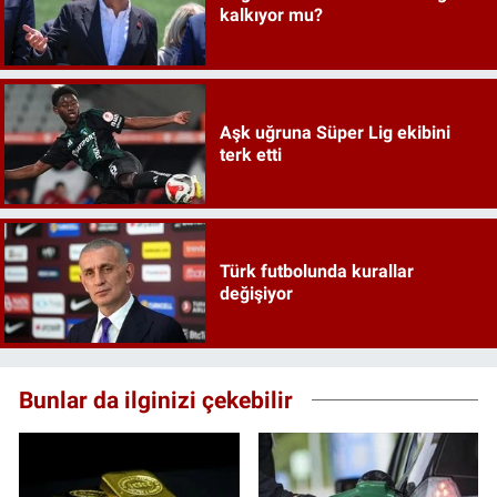
kalkıyor mu?
Aşk uğruna Süper Lig ekibini
terk etti
Türk futbolunda kurallar
değişiyor
Bunlar da ilginizi çekebilir