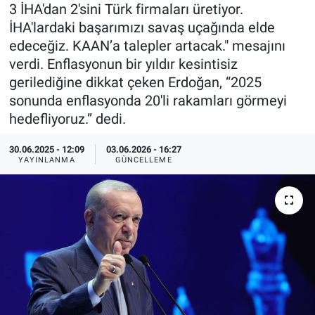
3 İHA'dan 2'sini Türk firmaları üretiyor.
Özel Haberler
Dünya
Haber Arşivi
İHA'lardaki başarımızı savaş uçağında elde
edeceğiz. KAAN’a talepler artacak." mesajını
Yazarlar
Medya
verdi. Enflasyonun bir yıldır kesintisiz
gerilediğine dikkat çeken Erdoğan, “2025
Özel Haberler
sonunda enflasyonda 20'li rakamları görmeyi
hedefliyoruz.” dedi.
Kadın
30.06.2025 - 12:09
03.06.2026 - 16:27
YAYINLANMA
GÜNCELLEME
Erişim Bilgileri
Sağlık
Teknoloji
Ramazan