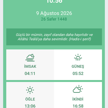
10:56
Özel Haberler
Dünya
Haber Arşivi
9 Ağustos 2026
26 Safer 1448
Yazarlar
Medya
Özel Haberler
Güçlü bir mümin, zayıf olandan daha hayırlıdır ve
Allâhü Teâlâ'ya daha sevimlidir. (Hadis-i şerif)
Kadın
Erişim Bilgileri
İMSAK
GÜNEŞ
Sağlık
04:11
05:52
Teknoloji
Ramazan
ÖĞLE
İKINDI
13:06
16:58