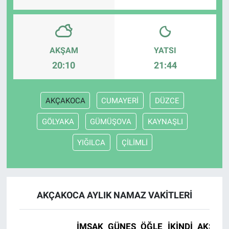
AKŞAM
YATSI
20:10
21:44
AKÇAKOCA
CUMAYERİ
DÜZCE
GÖLYAKA
GÜMÜŞOVA
KAYNAŞLI
YIĞILCA
ÇİLİMLİ
AKÇAKOCA AYLIK NAMAZ VAKITLERI
İMSAK
GÜNEŞ
ÖĞLE
İKINDI
AKŞAM