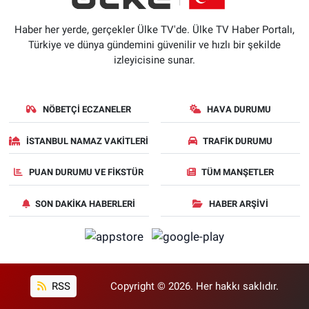
Haber her yerde, gerçekler Ülke TV'de. Ülke TV Haber Portalı,
Türkiye ve dünya gündemini güvenilir ve hızlı bir şekilde
izleyicisine sunar.
NÖBETÇI ECZANELER
HAVA DURUMU
İSTANBUL NAMAZ VAKITLERI
TRAFIK DURUMU
PUAN DURUMU VE FIKSTÜR
TÜM MANŞETLER
SON DAKIKA HABERLERI
HABER ARŞIVI
RSS
Copyright © 2026. Her hakkı saklıdır.