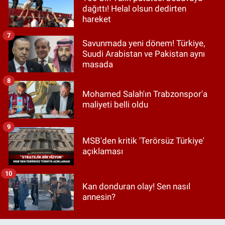
dağıttı! Helal olsun dedirten
hareket
7
Savunmada yeni dönem! Türkiye,
Suudi Arabistan ve Pakistan aynı
masada
8
Mohamed Salah'ın Trabzonspor'a
maliyeti belli oldu
9
MSB'den kritik 'Terörsüz Türkiye'
açıklaması
10
Kan donduran olay! Sen nasıl
annesin?