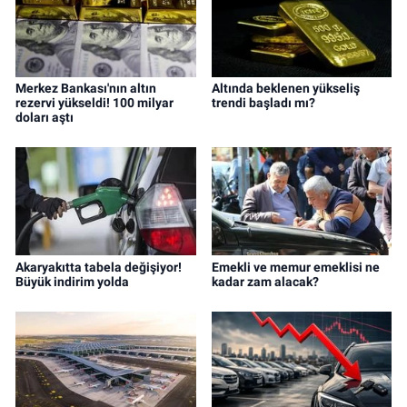
Merkez Bankası'nın altın
Altında beklenen yükseliş
rezervi yükseldi! 100 milyar
trendi başladı mı?
doları aştı
Akaryakıtta tabela değişiyor!
Emekli ve memur emeklisi ne
Büyük indirim yolda
kadar zam alacak?