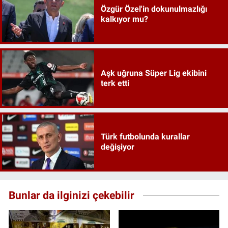
Özgür Özel'in dokunulmazlığı
kalkıyor mu?
Aşk uğruna Süper Lig ekibini
terk etti
Türk futbolunda kurallar
değişiyor
Bunlar da ilginizi çekebilir