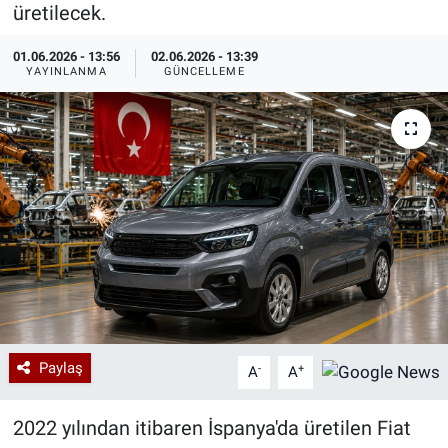
üretilecek.
Özel Haberler
Dünya
Haber Arşivi
01.06.2026 - 13:56
02.06.2026 - 13:39
YAYINLANMA
GÜNCELLEME
Yazarlar
Medya
Özel Haberler
Kadın
Erişim Bilgileri
Sağlık
Teknoloji
Paylaş
-
+
A
A
Ramazan
2022 yılından itibaren İspanya'da üretilen Fiat