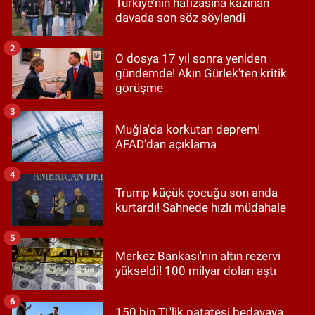
Türkiye’nin hafızasına kazınan
davada son söz söylendi
2
O dosya 17 yıl sonra yeniden
gündemde! Akın Gürlek'ten kritik
görüşme
3
Muğla'da korkutan deprem!
AFAD'dan açıklama
4
Trump küçük çocuğu son anda
kurtardı! Sahnede hızlı müdahale
5
Merkez Bankası'nın altın rezervi
yükseldi! 100 milyar doları aştı
6
150 bin TL'lik patatesi bedavaya