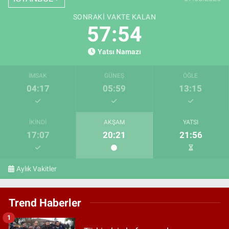
SONRAKI VAKTE KALAN
57:53
Yatsı Namazı
İMSAK
GÜNEŞ
ÖĞLE
04:17
05:59
13:15
İKINDI
AKŞAM
YATSI
17:07
20:21
21:56
Aylık Vakitler
Trend Haberler
1