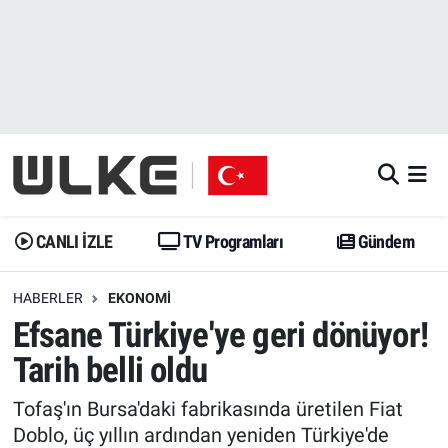
CANLI İZLE
CANLI YAYIN
Nöbetçi Eczaneler
TV Programları
TV Programları
Hava Durumu
Gündem
Gündem
İstanbul Namaz Vakitleri
Dünya
Trend
Trafik Durumu
CANLI İZLE
TV Programları
Gündem
Spor
Yaşam
Süper Lig Puan Durumu ve Fikstür
HABERLER
EKONOMI
Efsane Türkiye'ye geri dönüyor!
Erişim Bilgileri
Erişim Bilgileri
Erişim Bilgileri
Tarih belli oldu
Ekonomi
Spor
Tüm Manşetler
Tofaş'ın Bursa'daki fabrikasında üretilen Fiat
Trend
Ekonomi
Son Dakika Haberleri
Doblo, üç yıllın ardından yeniden Türkiye'de