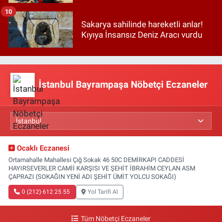
10
Sakarya sahilinde hareketli anlar!
Kıyıya İnsansız Deniz Aracı vurdu
İstanbul Bayrampaşa Nöbetçi Eczaneler
Ocaklı Eczanesi
Ortamahalle Mahallesi Çığ Sokak 46 50C DEMİRKAPI CADDESİ
HAYIRSEVERLER CAMİİ KARŞISI VE ŞEHİT İBRAHİM CEYLAN ASM
ÇAPRAZI (SOKAĞIN YENİ ADI ŞEHİT ÜMİT YOLCU SOKAĞI)
0 (212) 612 25 55
Yol Tarifi Al
Tüm Nöbetçi Eczaneler