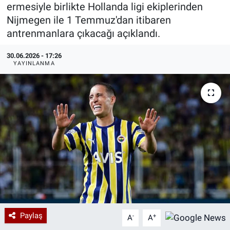
ermesiyle birlikte Hollanda ligi ekiplerinden
Özel Haberler
Dünya
Haber Arşivi
Nijmegen ile 1 Temmuz'dan itibaren
antrenmanlara çıkacağı açıklandı.
Yazarlar
Medya
30.06.2026 - 17:26
YAYINLANMA
Özel Haberler
Kadın
Erişim Bilgileri
Sağlık
Teknoloji
Ramazan
Paylaş
-
+
A
A