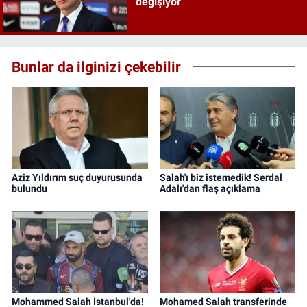
değişiyor
Bunlar da ilginizi çekebilir
Aziz Yıldırım suç duyurusunda
Salah'ı biz istemedik! Serdal
bulundu
Adalı'dan flaş açıklama
Mohammed Salah İstanbul'da!
Mohamed Salah transferinde