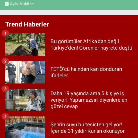
Aylık Vakitler
Trend Haberler
1
Bu görüntüler Afrika'dan değil
Türkiye'den! Görenler hayrete düştü
2
FETÖ'cü hainden kan donduran
ifadeler
3
Daha 19 yaşında ama 5 kişiye iş
veriyor! 'Yapamazsın' diyenlere en
güzel cevap
4
Şehrin suyu bu tesisten geliyor!
İçeride 31 yıldır Kur’an okunuyor