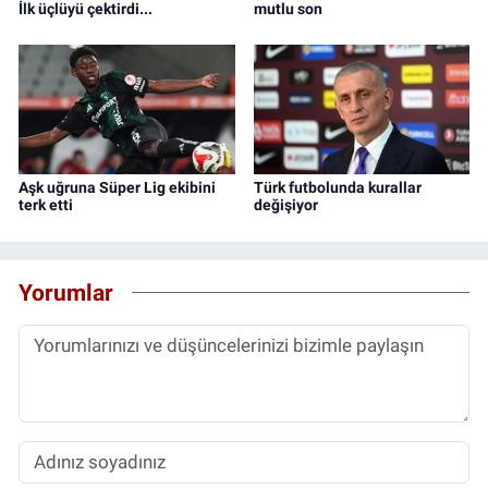
İlk üçlüyü çektirdi...
mutlu son
Aşk uğruna Süper Lig ekibini
Türk futbolunda kurallar
terk etti
değişiyor
Yorumlar