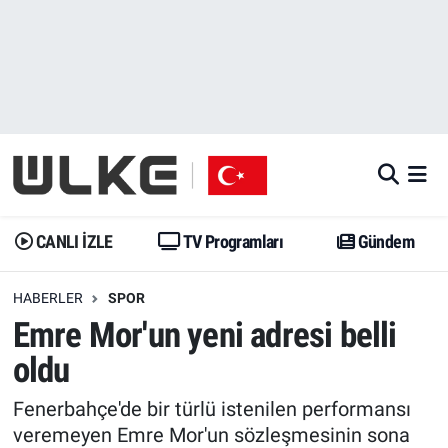
CANLI İZLE
CANLI YAYIN
Nöbetçi Eczaneler
TV Programları
TV Programları
Hava Durumu
Gündem
Gündem
İstanbul Namaz Vakitleri
Dünya
Trend
Trafik Durumu
CANLI İZLE
TV Programları
Gündem
Spor
Yaşam
Süper Lig Puan Durumu ve Fikstür
HABERLER
SPOR
Emre Mor'un yeni adresi belli
Erişim Bilgileri
Erişim Bilgileri
Erişim Bilgileri
oldu
Ekonomi
Spor
Tüm Manşetler
Fenerbahçe'de bir türlü istenilen performansı
Trend
Ekonomi
Son Dakika Haberleri
veremeyen Emre Mor'un sözleşmesinin sona