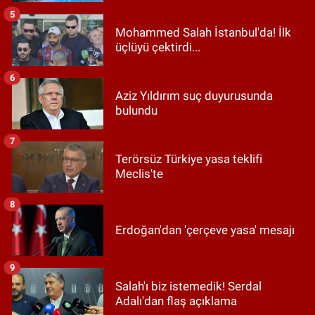
5
Mohammed Salah İstanbul'da! İlk
üçlüyü çektirdi...
6
Aziz Yıldırım suç duyurusunda
bulundu
7
Terörsüz Türkiye yasa teklifi
Meclis'te
8
Erdoğan'dan 'çerçeve yasa' mesajı
9
Salah'ı biz istemedik! Serdal
Adalı'dan flaş açıklama