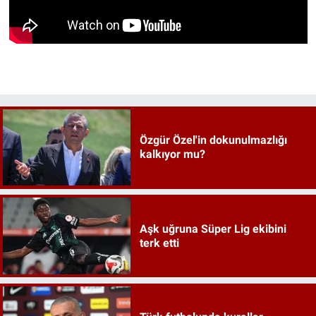
Özgür Özel'in dokunulmazlığı
kalkıyor mu?
Aşk uğruna Süper Lig ekibini
terk etti