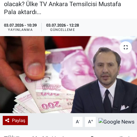
olacak? Ülke TV Ankara Temsilcisi Mustafa
Özel Haberler
Dünya
Haber Arşivi
Pala aktardı...
03.07.2026 - 10:39
03.07.2026 - 12:28
Yazarlar
Medya
YAYINLANMA
GÜNCELLEME
Özel Haberler
Kadın
Erişim Bilgileri
Sağlık
Teknoloji
Ramazan
Paylaş
-
+
A
A