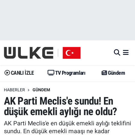
CANLI İZLE
CANLI YAYIN
Nöbetçi Eczaneler
TV Programları
TV Programları
Hava Durumu
Gündem
Gündem
İstanbul Namaz Vakitleri
Dünya
Trend
Trafik Durumu
CANLI İZLE
TV Programları
Gündem
Spor
Yaşam
Süper Lig Puan Durumu ve Fikstür
HABERLER
GÜNDEM
AK Parti Meclis'e sundu! En
Erişim Bilgileri
Erişim Bilgileri
Erişim Bilgileri
düşük emekli aylığı ne oldu?
Ekonomi
Spor
Tüm Manşetler
AK Parti Meclis'e en düşük emekli aylığı teklifini
Trend
Ekonomi
Son Dakika Haberleri
sundu. En düşük emekli maaşı ne kadar