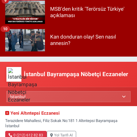
9
MSB'den kritik 'Terörsüz Türkiye'
açıklaması
10
Kan donduran olay! Sen nasıl
annesin?
İstanbul Bayrampaşa Nöbetçi Eczaneler
Yeni Altıntepsi Eczanesi
Terazidere Mahallesi, Filiz Sokak No:181 1 Altıntepsi Bayrampaşa
İstanbul
0 (212) 612 82 83
Yol Tarifi Al