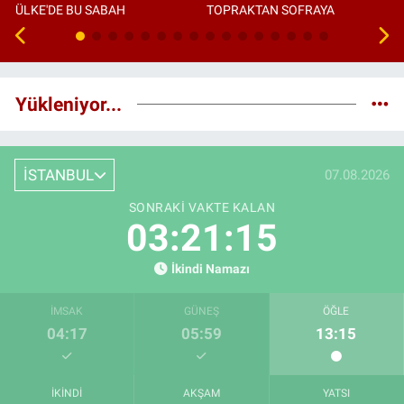
ÜLKE'DE BU SABAH
TOPRAKTAN SOFRAYA
Yükleniyor...
İSTANBUL
07.08.2026
SONRAKI VAKTE KALAN
03:21:14
İkindi Namazı
İMSAK
GÜNEŞ
ÖĞLE
04:17
05:59
13:15
İKINDI
AKŞAM
YATSI