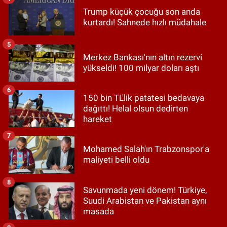
Trump küçük çocuğu son anda
kurtardı! Sahnede hızlı müdahale
5
Merkez Bankası'nın altın rezervi
yükseldi! 100 milyar doları aştı
6
150 bin TL'lik patatesi bedavaya
dağıttı! Helal olsun dedirten
hareket
7
Mohamed Salah'ın Trabzonspor'a
maliyeti belli oldu
8
Savunmada yeni dönem! Türkiye,
Suudi Arabistan ve Pakistan aynı
masada