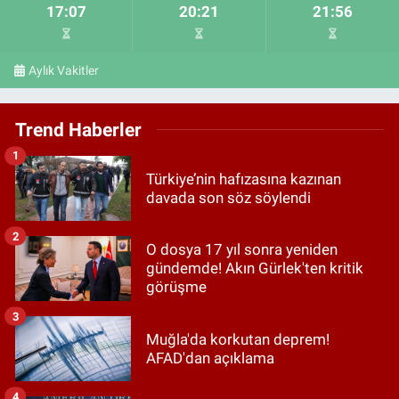
17:07
20:21
21:56
Aylık Vakitler
Trend Haberler
1
Türkiye’nin hafızasına kazınan
davada son söz söylendi
2
O dosya 17 yıl sonra yeniden
gündemde! Akın Gürlek'ten kritik
görüşme
3
Muğla'da korkutan deprem!
AFAD'dan açıklama
4