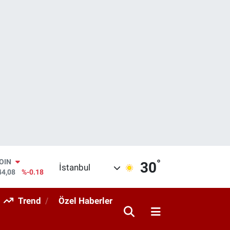
°
AR
30
İstanbul
436
%0.18
O
510
%0.32
Trend
Özel Haberler
RLİN
811
%0.38
M ALTIN