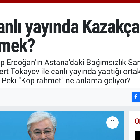
6660
BİS
13.7
nlı yayında Kazakça 
BIT
64.9
emek?
 Erdoğan'ın Astana'daki Bağımsızlık Sar
Tokayev ile canlı yayında yaptığı ortak
. Peki "Köp rahmet" ne anlama geliyor?
Ü