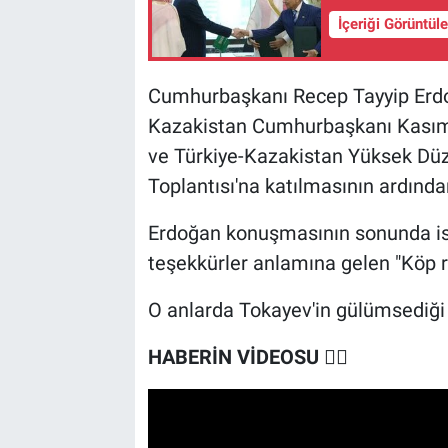
İçeriği Görüntül
Cumhurbaşkanı Recep Tayyip Erdoğ
Kazakistan Cumhurbaşkanı Kasım
ve Türkiye-Kazakistan Yüksek Düzeyl
Toplantısı'na katılmasının ardından
Erdoğan konuşmasının sonunda is
teşekkürler anlamına gelen "Köp r
O anlarda Tokayev'in gülümsediği
HABERİN VİDEOSU
👇🏻