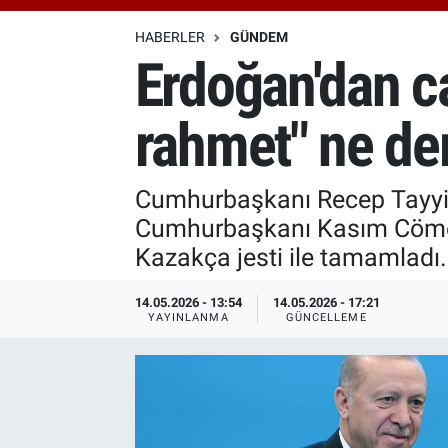
Özel Haberler
Dünya
Haber Arşivi
HABERLER
GÜNDEM
Erdoğan'dan ca
Yazarlar
Medya
rahmet" ne d
Özel Haberler
Kadın
Cumhurbaşkanı Recep Tayyip
Cumhurbaşkanı Kasım Cömert 
Erişim Bilgileri
Kazakça jesti ile tamamladı
Sağlık
14.05.2026 - 13:54
14.05.2026 - 17:21
YAYINLANMA
GÜNCELLEME
Teknoloji
Ramazan