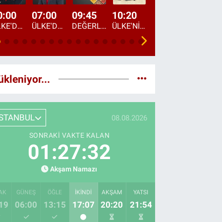
0:00
07:00
09:45
10:20
11:15
12:20
ÜLKE'DE BU GECE
ÜLKE'DE HAFTA SONU
DEĞERLERİN DAVETİ
ÜLKE'NİN ÇOCUKLARI
YOL HİKAYESİ
DÜNYANIN GÜNDE
ükleniyor...
İSTANBUL
08.08.2026
SONRAKI VAKTE KALAN
01:27:31
Akşam Namazı
AK
GÜNEŞ
ÖĞLE
İKINDI
AKŞAM
YATSI
19
06:00
13:15
17:07
20:20
21:54