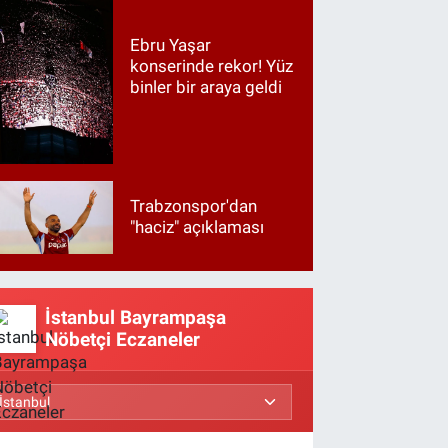
Ebru Yaşar
konserinde rekor! Yüz
binler bir araya geldi
Trabzonspor'dan
"haciz" açıklaması
İstanbul Bayrampaşa
Nöbetçi Eczaneler