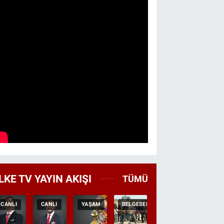
LKE TV YAYIN AKIŞI
TÜMÜ
CANLI
CANLI
YAŞAM
BELGESEL
TEKRAR
HABER