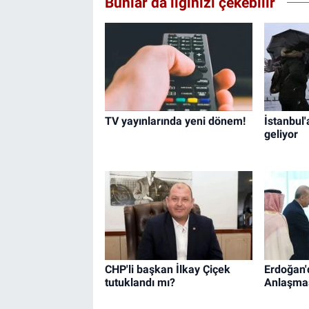
Bunlar da ilginizi çekebilir
TV yayınlarında yeni dönem!
İstanbul
geliyor
CHP'li başkan İlkay Çiçek
Erdoğan'
tutuklandı mı?
Anlaşması