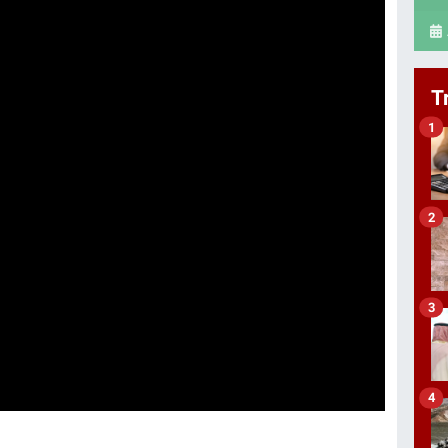
T
1
2
3
4