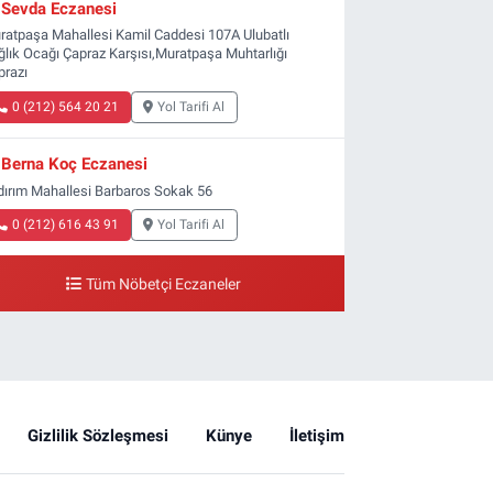
Sevda Eczanesi
ratpaşa Mahallesi Kamil Caddesi 107A Ulubatlı
ğlık Ocağı Çapraz Karşısı,Muratpaşa Muhtarlığı
prazı
0 (212) 564 20 21
Yol Tarifi Al
Berna Koç Eczanesi
ldırım Mahallesi Barbaros Sokak 56
0 (212) 616 43 91
Yol Tarifi Al
Tüm Nöbetçi Eczaneler
Gizlilik Sözleşmesi
Künye
İletişim