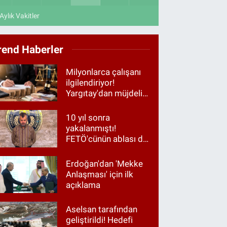
Aylık Vakitler
rend Haberler
Milyonlarca çalışanı
ilgilendiriyor!
Yargıtay'dan müjdeli
haber
10 yıl sonra
yakalanmıştı!
FETÖ'cünün ablası da
gözaltında
Erdoğan'dan 'Mekke
Anlaşması' için ilk
açıklama
Aselsan tarafından
geliştirildi! Hedefi