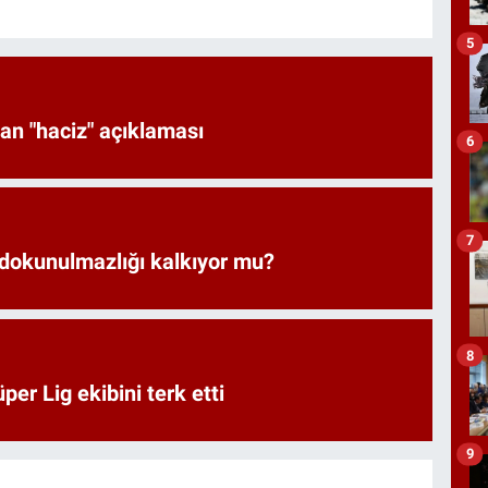
5
an "haciz" açıklaması
6
7
 dokunulmazlığı kalkıyor mu?
8
er Lig ekibini terk etti
9