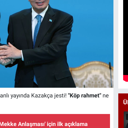
anlı yayında Kazakça jesti!
"Köp rahmet"
ne
Ü
Mekke Anlaşması' için ilk açıklama