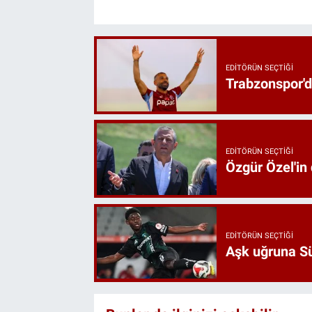
EDITÖRÜN SEÇTIĞI
Trabzonspor'd
EDITÖRÜN SEÇTIĞI
Özgür Özel'in
EDITÖRÜN SEÇTIĞI
Aşk uğruna Süp