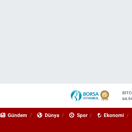
DOL
47,7
EUR
55,2
Gündem
Dünya
Spor
Ekonomi
STE
64,4
GRA