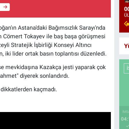
e
0
an'ın Astana'daki Bağımsızlık Sarayı'nda
 Cömert Tokayev ile baş başa görüşmesi
i Stratejik İşbirliği Konseyi Altıncı
Y
, iki lider ortak basın toplantısı düzenledi.
e mevkidaşına Kazakça jesti yaparak çok
ahmet" diyerek sonlandırdı.
 dikkatlerden kaçmadı.
İMS
04: