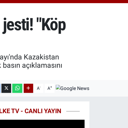
.55
%0.03
T100
79
%-14
jesti! "Köp
COIN
44,08
%-0.18
ayı'nda Kazakistan
 basın açıklamasını
-
+
A
A
LKE TV - CANLI YAYIN