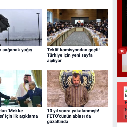
'a sağanak yağış
Teklif komisyondan geçti!
10
Türkiye için yeni sayfa
açılıyor
dan 'Mekke
10 yıl sonra yakalanmıştı!
' için ilk açıklama
FETÖ'cünün ablası da
gözaltında