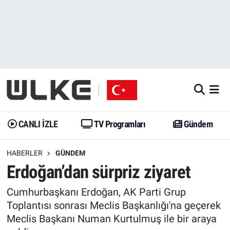
CANLI İZLE
CANLI YAYIN
Nöbetçi Eczaneler
TV Programları
TV Programları
Hava Durumu
Gündem
Gündem
İstanbul Namaz Vakitleri
Dünya
Trend
Trafik Durumu
CANLI İZLE
TV Programları
Gündem
Spor
Yaşam
Süper Lig Puan Durumu ve Fikstür
HABERLER
GÜNDEM
Erdoğan’dan sürpriz ziyaret
Erişim Bilgileri
Erişim Bilgileri
Erişim Bilgileri
Cumhurbaşkanı Erdoğan, AK Parti Grup
Ekonomi
Spor
Tüm Manşetler
Toplantısı sonrası Meclis Başkanlığı'na geçerek
Meclis Başkanı Numan Kurtulmuş ile bir araya
Trend
Ekonomi
Son Dakika Haberleri