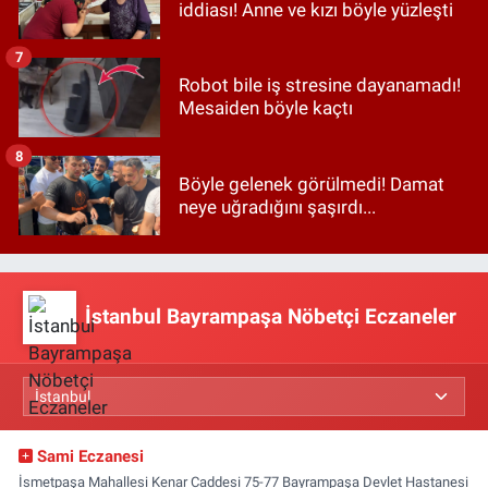
iddiası! Anne ve kızı böyle yüzleşti
7
Robot bile iş stresine dayanamadı!
Mesaiden böyle kaçtı
8
Böyle gelenek görülmedi! Damat
neye uğradığını şaşırdı...
İstanbul Bayrampaşa Nöbetçi Eczaneler
Sami Eczanesi
İsmetpaşa Mahallesi Kenar Caddesi 75-77 Bayrampaşa Devlet Hastanesi