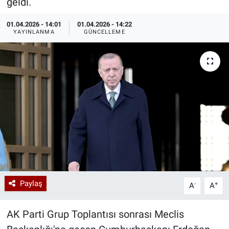
geldi.
Özel Haberler
Dünya
Haber Arşivi
01.04.2026 - 14:01
01.04.2026 - 14:22
YAYINLANMA
GÜNCELLEME
Yazarlar
Medya
Özel Haberler
Kadın
Erişim Bilgileri
Sağlık
Teknoloji
Paylaş
-
+
A
A
Ramazan
AK Parti Grup Toplantısı sonrası Meclis