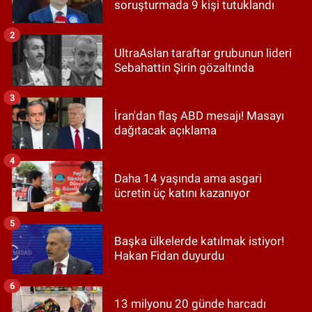
soruşturmada 9 kişi tutuklandı
2
UltraAslan taraftar grubunun lideri
Sebahattin Şirin gözaltında
3
İran'dan flaş ABD mesajı! Masayı
dağıtacak açıklama
4
Daha 14 yaşında ama asgari
ücretin üç katını kazanıyor
5
Başka ülkelerde katılmak istiyor!
Hakan Fidan duyurdu
6
13 milyonu 20 günde harcadı