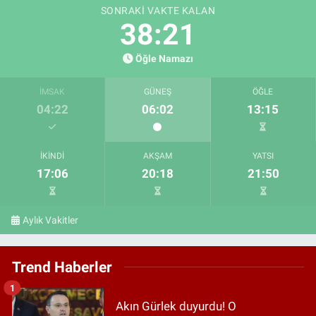
SONRAKI VAKTE KALAN
38:20
Öğle Namazı
İMSAK
GÜNEŞ
ÖĞLE
04:22
06:02
13:15
İKINDI
AKŞAM
YATSI
17:06
20:18
21:50
Aylık Vakitler
Trend Haberler
1
Akın Gürlek duyurdu! O