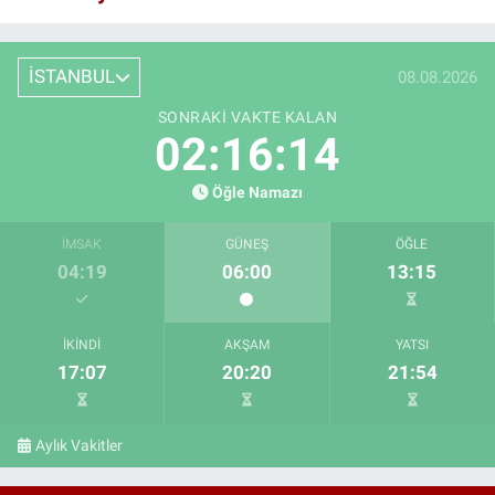
İSTANBUL
08.08.2026
SONRAKI VAKTE KALAN
02:16:13
Öğle Namazı
İMSAK
GÜNEŞ
ÖĞLE
04:19
06:00
13:15
İKINDI
AKŞAM
YATSI
17:07
20:20
21:54
Aylık Vakitler