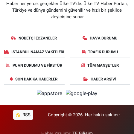
Haber her yerde, gerçekler Ülke TV'de. Ülke TV Haber Portalı,
Türkiye ve dünya gündemini güvenilir ve hızlı bir şekilde
izleyicisine sunar.
NÖBETÇI ECZANELER
HAVA DURUMU
İSTANBUL NAMAZ VAKITLERI
TRAFIK DURUMU
PUAN DURUMU VE FIKSTÜR
TÜM MANŞETLER
SON DAKIKA HABERLERI
HABER ARŞIVI
RSS
Copyright © 2026. Her hakkı saklıdır.
Haber Yazılımı:
TE Bilişim