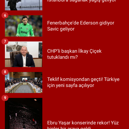
6
Fenerbahçe'de Ederson gidiyor
Savic geliyor
7
CHP'li başkan İlkay Çiçek
tutuklandı mı?
8
Teklif komisyondan geçti! Türkiye
için yeni sayfa açılıyor
9
Ebru Yaşar konserinde rekor! Yüz
binler bir araya geldi