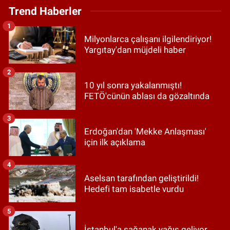
Trend Haberler
1
Milyonlarca çalışanı ilgilendiriyor!
Yargıtay'dan müjdeli haber
2
10 yıl sonra yakalanmıştı!
FETÖ'cünün ablası da gözaltında
3
Erdoğan'dan 'Mekke Anlaşması'
için ilk açıklama
4
Aselsan tarafından geliştirildi!
Hedefi tam isabetle vurdu
5
İstanbul'a sağanak yağış geliyor