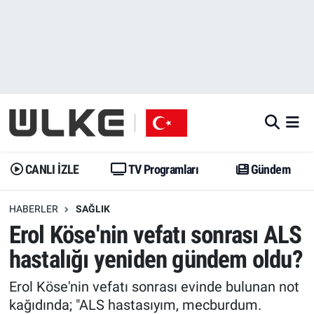
CANLI İZLE
CANLI YAYIN
Nöbetçi Eczaneler
TV Programları
TV Programları
Hava Durumu
Gündem
Gündem
İstanbul Namaz Vakitleri
Dünya
Trend
Trafik Durumu
CANLI İZLE
TV Programları
Gündem
Spor
Yaşam
Süper Lig Puan Durumu ve Fikstür
HABERLER
SAĞLIK
Erol Köse'nin vefatı sonrası ALS
Erişim Bilgileri
Erişim Bilgileri
Erişim Bilgileri
hastalığı yeniden gündem oldu?
Ekonomi
Spor
Tüm Manşetler
Erol Köse'nin vefatı sonrası evinde bulunan not
Trend
Ekonomi
Son Dakika Haberleri
kağıdında; "ALS hastasıyım, mecburdum.