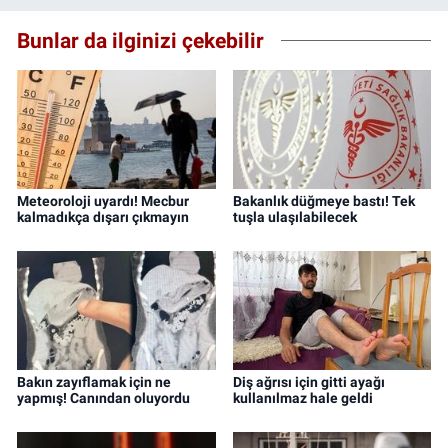
Bunlar da ilginizi çekebilir
Meteoroloji uyardı! Mecbur
Bakanlık düğmeye bastı! Tek
kalmadıkça dışarı çıkmayın
tuşla ulaşılabilecek
Bakın zayıflamak için ne
Diş ağrısı için gitti ayağı
yapmış! Canından oluyordu
kullanılmaz hale geldi