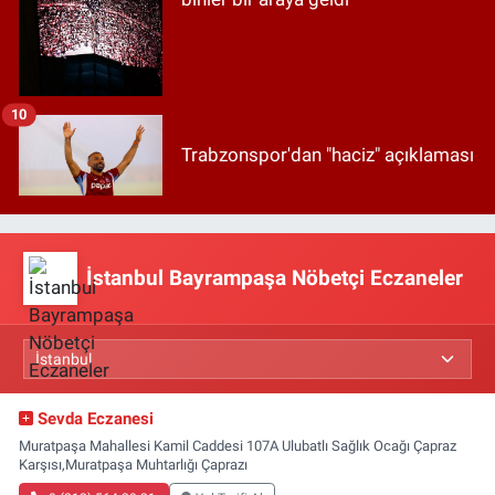
10
Trabzonspor'dan "haciz" açıklaması
İstanbul Bayrampaşa Nöbetçi Eczaneler
Sevda Eczanesi
Muratpaşa Mahallesi Kamil Caddesi 107A Ulubatlı Sağlık Ocağı Çapraz
Karşısı,Muratpaşa Muhtarlığı Çaprazı