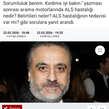
Sorumluluk benim. Kedime iyi bakın." yazması
Özel Haberler
Dünya
Haber Arşivi
sonrası arama motorlarında ALS hastalığı
nedir? Belirtileri neler? ALS hastalığının tedavisi
Yazarlar
Medya
var mı? gibi sorulara yanıt arandı.
23.03.2026 - 18:48
23.03.2026 - 19:25
Özel Haberler
YAYINLANMA
GÜNCELLEME
Kadın
Erişim Bilgileri
Sağlık
Teknoloji
Ramazan
Paylaş
-
+