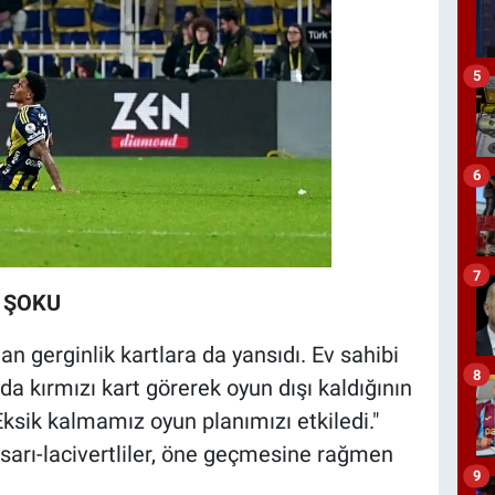
5
6
7
T ŞOKU
 gerginlik kartlara da yansıdı. Ev sahibi
8
a kırmızı kart görerek oyun dışı kaldığının
Eksik kalmamız oyun planımızı etkiledi."
an sarı-lacivertliler, öne geçmesine rağmen
9