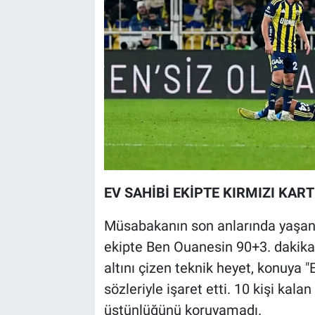
EV SAHİBİ EKİPTE KIRMIZI KAR
Müsabakanın son anlarında yaşanan
ekipte Ben Ouanesin 90+3. dakikad
altını çizen teknik heyet, konuya "
sözleriyle işaret etti. 10 kişi kal
üstünlüğünü koruyamadı.