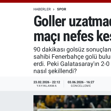
Özel Haberler
Dünya
Haber Arşivi
HABERLER
SPOR
Goller uzatma
Yazarlar
Medya
maçı nefes ke
Özel Haberler
Kadın
90 dakikası golsüz sonuçla
sahibi Fenerbahçe golü bulu
Erişim Bilgileri
erdi. Peki Galatasaray'ın 2
nasıl şekillendi?
Sağlık
23.02.2026 - 22:12
03.06.2026 - 16:27
Teknoloji
YAYINLANMA
GÜNCELLEME
Ramazan