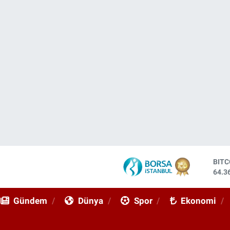
DOL
47,7
EUR
55,0
Gündem
Dünya
Spor
Ekonomi
STE
64,1
GRA