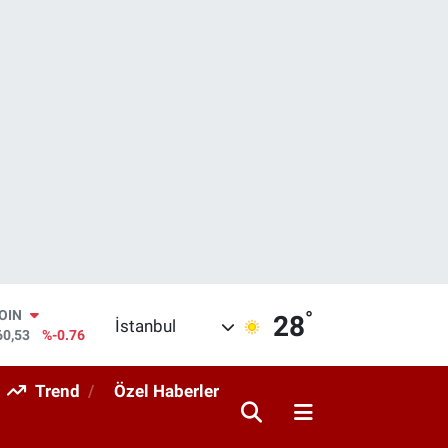
°
AR
28
İstanbul
069
%0.17
O
265
%0.01
Trend
Özel Haberler
RLİN
897
%0.02
M ALTIN