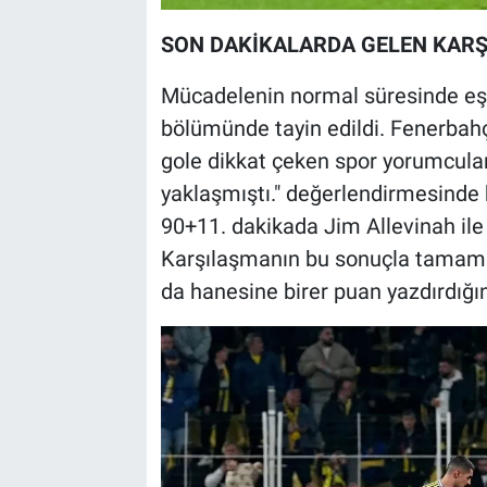
SON DAKİKALARDA GELEN KARŞI
Mücadelenin normal süresinde eş
bölümünde tayin edildi. Fenerbah
gole dikkat çeken spor yorumcuları
yaklaşmıştı." değerlendirmesinde
90+11. dakikada Jim Allevinah ile f
Karşılaşmanın bu sonuçla tamamland
da hanesine birer puan yazdırdığın