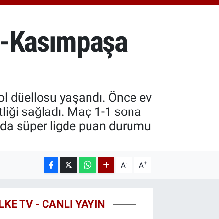
.81
%1.44
T100
87
%64
e-Kasımpaşa
COIN
60,53
%-0.76
l düellosu yaşandı. Önce ev
liği sağladı. Maç 1-1 sona
nda süper ligde puan durumu
-
+
A
A
LKE TV - CANLI YAYIN