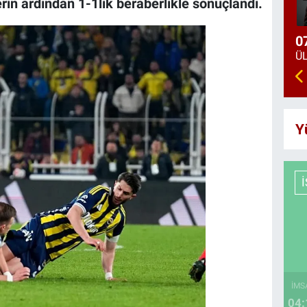
erin ardından 1-1lik beraberlikle sonuçlandı.
0
Y
İMS
04: