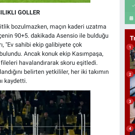
LIKLI GOLLER
itlik bozulmazken, maçın kaderi uzatma
çenin 90+5. dakikada Asensio ile bulduğu
T
, "Ev sahibi ekip galibiyete çok
1
 bulundu. Ancak konuk ekip Kasımpaşa,
ileleri havalandırarak skoru eşitledi.
ığını belirten yetkililer, her iki takımın
2
ı kaydetti.
3
4