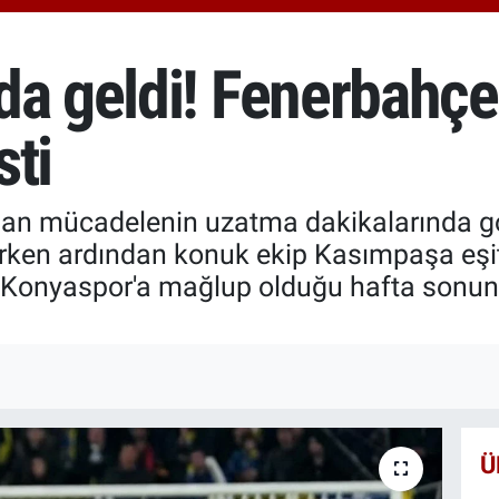
6574
BİS
13.8
da geldi! Fenerbahç
BIT
64.3
sti
nan mücadelenin uzatma dakikalarında go
rken ardından konuk ekip Kasımpaşa eşit
-0 Konyaspor'a mağlup olduğu hafta sonu
Ü