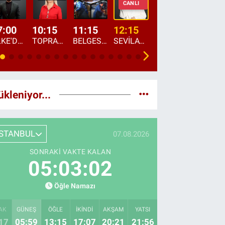
CANLI
7:00
10:15
11:15
12:15
13:00
13:45
ÜLKE'DE BU SABAH
TOPRAKTAN SOFRAYA
BELGESEL: "ÜLKE'NİN ALIN TERİ"
SEVİLAY SUNGUR İLE ELİMİN BEREKETİ
ÖĞLE AJANSI
ÜLKE'DEN HABE
ükleniyor...
İSTANBUL
07.08.2026
SONRAKI VAKTE KALAN
05:03:00
Öğle Namazı
AK
GÜNEŞ
ÖĞLE
İKINDI
AKŞAM
YATSI
17
05:59
13:15
17:07
20:21
21:56