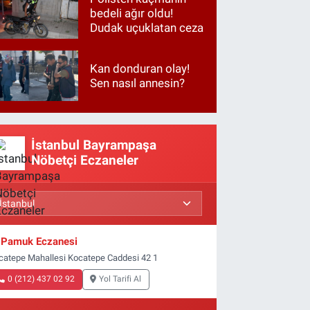
bedeli ağır oldu!
Dudak uçuklatan ceza
Kan donduran olay!
Sen nasıl annesin?
İstanbul Bayrampaşa
Nöbetçi Eczaneler
Pamuk Eczanesi
catepe Mahallesi Kocatepe Caddesi 42 1
0 (212) 437 02 92
Yol Tarifi Al