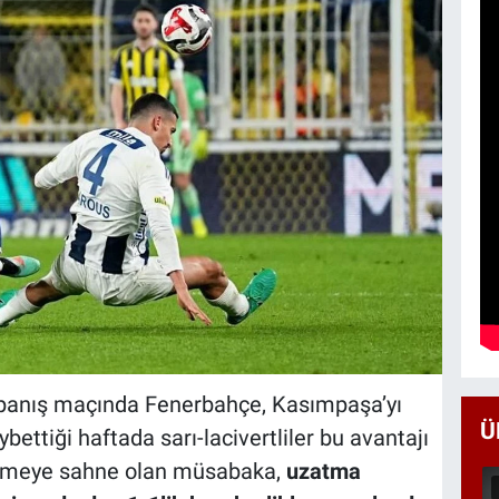
kapanış maçında Fenerbahçe, Kasımpaşa’yı
Ü
bettiği haftada sarı-lacivertliler bu avantajı
işmeye sahne olan müsabaka,
uzatma