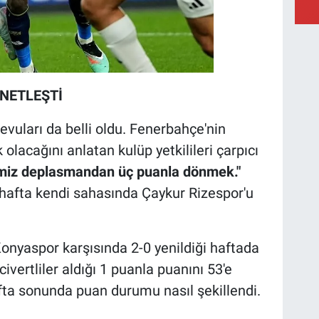
NETLEŞTİ
evuları da belli oldu. Fenerbahçe'nin
olacağını anlatan kulüp yetkilileri çarpıcı
miz deplasmandan üç puanla dönmek."
afta kendi sahasında Çaykur Rizespor'u
Konyaspor karşısında 2-0 yenildiği haftada
vertliler aldığı 1 puanla puanını 53'e
afta sonunda puan durumu nasıl şekillendi.