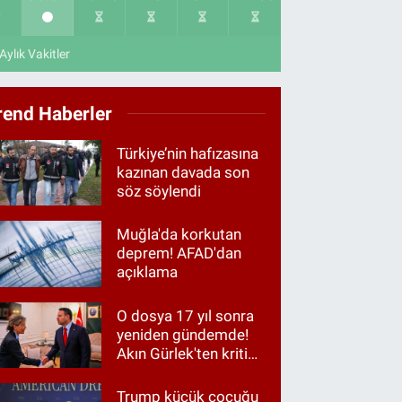
Aylık Vakitler
rend Haberler
Türkiye’nin hafızasına
kazınan davada son
söz söylendi
Muğla'da korkutan
deprem! AFAD'dan
açıklama
O dosya 17 yıl sonra
yeniden gündemde!
Akın Gürlek'ten kritik
görüşme
Trump küçük çocuğu