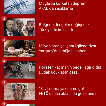
Muğla'da korkutan deprem!
AFAD'dan açıklama
2
Bölgede dengeler değişecek!
Türkiye de imzaladı
3
Milyonlarca çalışanı ilgilendiriyor!
Yargıtay'dan müjdeli haber
4
Polisten kaçmanın bedeli ağır oldu!
Dudak uçuklatan ceza
5
10 yıl sonra yakalanmıştı!
FETÖ'cünün ablası da gözaltında
6