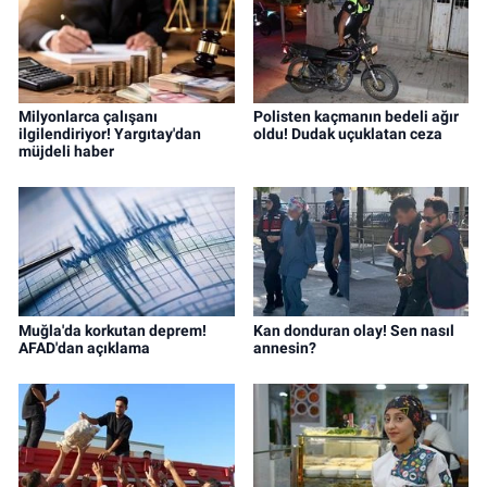
Milyonlarca çalışanı
Polisten kaçmanın bedeli ağır
ilgilendiriyor! Yargıtay'dan
oldu! Dudak uçuklatan ceza
müjdeli haber
Muğla'da korkutan deprem!
Kan donduran olay! Sen nasıl
AFAD'dan açıklama
annesin?