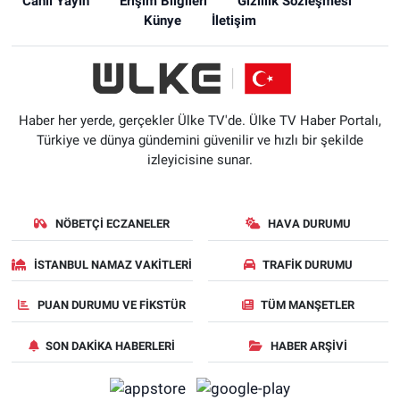
Canlı Yayın
Erişim Bilgileri
Gizlilik Sözleşmesi
Künye
İletişim
Haber her yerde, gerçekler Ülke TV'de. Ülke TV Haber Portalı,
Türkiye ve dünya gündemini güvenilir ve hızlı bir şekilde
izleyicisine sunar.
NÖBETÇI ECZANELER
HAVA DURUMU
İSTANBUL NAMAZ VAKITLERI
TRAFIK DURUMU
PUAN DURUMU VE FIKSTÜR
TÜM MANŞETLER
SON DAKIKA HABERLERI
HABER ARŞIVI