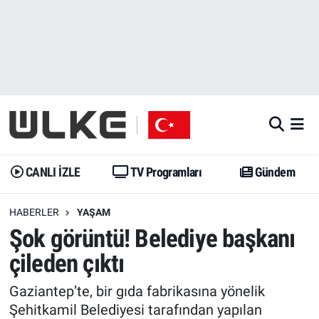
CANLI İZLE
CANLI YAYIN
Nöbetçi Eczaneler
TV Programları
TV Programları
Hava Durumu
Gündem
Gündem
İstanbul Namaz Vakitleri
Dünya
Trend
Trafik Durumu
CANLI İZLE
TV Programları
Gündem
Spor
Yaşam
Süper Lig Puan Durumu ve Fikstür
HABERLER
YAŞAM
Şok görüntü! Belediye başkanı
Erişim Bilgileri
Erişim Bilgileri
Erişim Bilgileri
çileden çıktı
Ekonomi
Spor
Tüm Manşetler
Gaziantep’te, bir gıda fabrikasına yönelik
Trend
Ekonomi
Son Dakika Haberleri
Şehitkamil Belediyesi tarafından yapılan