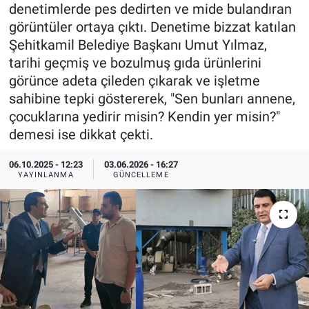
denetimlerde pes dedirten ve mide bulandıran
Özel Haberler
Dünya
Haber Arşivi
görüntüler ortaya çıktı. Denetime bizzat katılan
Şehitkamil Belediye Başkanı Umut Yılmaz,
Yazarlar
Medya
tarihi geçmiş ve bozulmuş gıda ürünlerini
görünce adeta çileden çıkarak ve işletme
Özel Haberler
sahibine tepki göstererek, "Sen bunları annene,
çocuklarına yedirir misin? Kendin yer misin?"
Kadın
demesi ise dikkat çekti.
Erişim Bilgileri
06.10.2025 - 12:23
03.06.2026 - 16:27
YAYINLANMA
GÜNCELLEME
Sağlık
Teknoloji
Ramazan