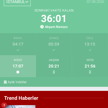
İSTANBUL
07.08.2026
SONRAKI VAKTE KALAN
35:59
Akşam Namazı
İMSAK
GÜNEŞ
ÖĞLE
04:17
05:59
13:15
İKINDI
AKŞAM
YATSI
17:07
20:21
21:56
Aylık Vakitler
Trend Haberler
1