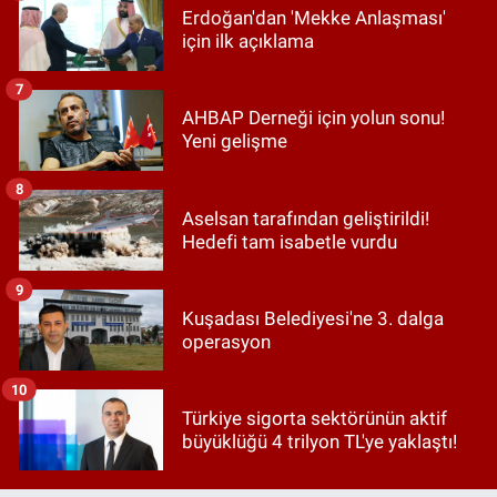
Erdoğan'dan 'Mekke Anlaşması'
için ilk açıklama
7
AHBAP Derneği için yolun sonu!
Yeni gelişme
8
Aselsan tarafından geliştirildi!
Hedefi tam isabetle vurdu
9
Kuşadası Belediyesi'ne 3. dalga
operasyon
10
Türkiye sigorta sektörünün aktif
büyüklüğü 4 trilyon TL'ye yaklaştı!