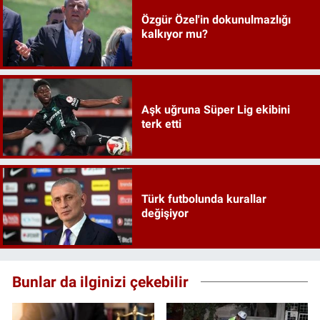
Özgür Özel'in dokunulmazlığı
kalkıyor mu?
Aşk uğruna Süper Lig ekibini
terk etti
Türk futbolunda kurallar
değişiyor
Bunlar da ilginizi çekebilir