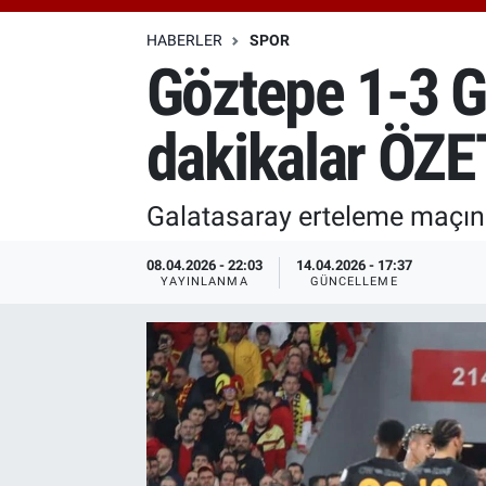
Özel Haberler
Dünya
Haber Arşivi
HABERLER
SPOR
Göztepe 1-3 G
Yazarlar
Medya
dakikalar ÖZE
Özel Haberler
Kadın
Galatasaray erteleme maçınd
Erişim Bilgileri
08.04.2026 - 22:03
14.04.2026 - 17:37
YAYINLANMA
GÜNCELLEME
Sağlık
Teknoloji
Ramazan