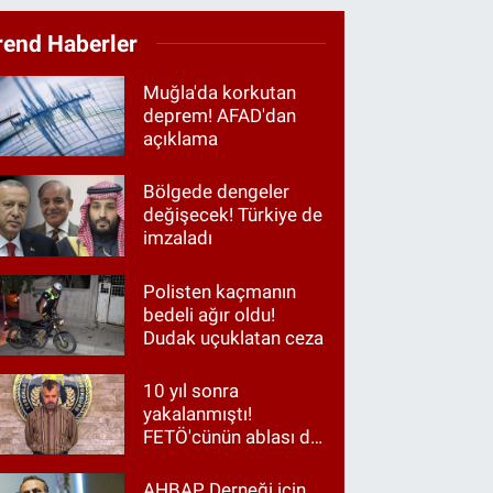
rend Haberler
Muğla'da korkutan
deprem! AFAD'dan
açıklama
Bölgede dengeler
değişecek! Türkiye de
imzaladı
Polisten kaçmanın
bedeli ağır oldu!
Dudak uçuklatan ceza
10 yıl sonra
yakalanmıştı!
FETÖ'cünün ablası da
gözaltında
AHBAP Derneği için