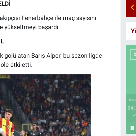
ELDİ
akipçisi Fenerbahçe ile maç sayısını
'e yükseltmeyi başardı.
Y
OL
 golü atan Barış Alper, bu sezon ligde
le etki etti.
İMS
04: