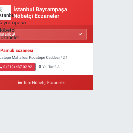
İstanbul Bayrampaşa
Nöbetçi Eczaneler
Pamuk Eczanesi
catepe Mahallesi Kocatepe Caddesi 42 1
0 (212) 437 02 92
Yol Tarifi Al
Tüm Nöbetçi Eczaneler