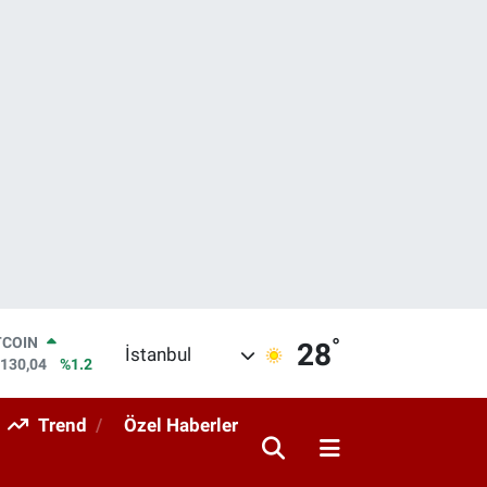
°
LAR
28
İstanbul
,7106
%0.17
RO
,1652
%0.27
Trend
Özel Haberler
ERLİN
,4046
%0.35
AM ALTIN