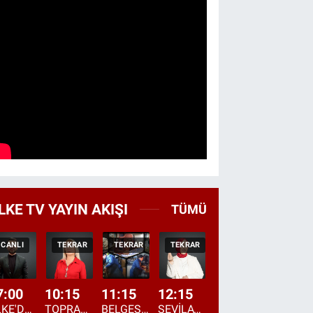
LKE TV YAYIN AKIŞI
TÜMÜ
CANLI
TEKRAR
TEKRAR
TEKRAR
CANLI
HABER
7:00
10:15
11:15
12:15
13:00
13:45
ÜLKE'DE BU SABAH
TOPRAKTAN SOFRAYA
BELGESEL: "ÜLKE'NİN ALIN TERİ"
SEVİLAY SUNGUR İLE ELİMİN BEREKETİ
ÖĞLE AJANSI
ÜLKE'DEN HABE