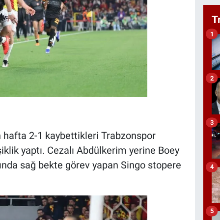
T
1
2
3
 hafta 2-1 kaybettikleri Trabzonspor
şiklik yaptı. Cezalı Abdülkerim yerine Boey
ında sağ bekte görev yapan Singo stopere
4
5