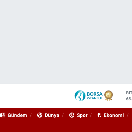
DO
47
EU
55
Gündem
Dünya
Spor
Ekonomi
ST
64
GR