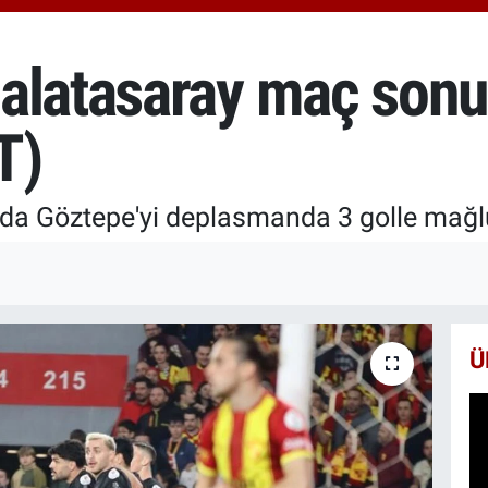
66
Bİ
13
alatasaray maç sonu
BI
65
T)
a Göztepe'yi deplasmanda 3 golle mağlu
Ü