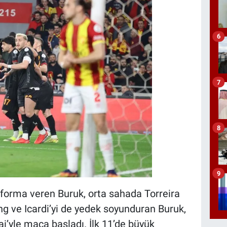
6
7
8
9
 forma veren Buruk, orta sahada Torreira
Lang ve Icardi’yi de yedek soyunduran Buruk,
ai’yle maça başladı. İlk 11’de büyük