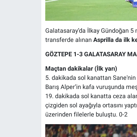
Galatasaray’da İlkay Gündoğan 5 m
transferde alınan
Asprilla da ilk k
GÖZTEPE 1-3 GALATASARAY MA
Maçtan dakikalar (İlk yarı)
5. dakikada sol kanattan Sane'nin
Barış Alper’in kafa vuruşunda meşi
19. dakikada sol kanatta ceza alan
çizgiden sol ayağıyla ortasını yaptı
üzerinden filelerle buluştu. 0-2