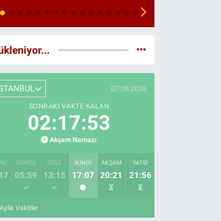
ükleniyor...
İSTANBUL
07.08.2026
SONRAKI VAKTE KALAN
02:17:51
Akşam Namazı
AK
GÜNEŞ
ÖĞLE
İKINDI
AKŞAM
YATSI
17
05:59
13:15
17:07
20:21
21:56
Aylık Vakitler