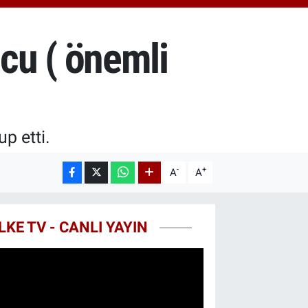
18.49
%2.12
ST100
.773
%-19
cu ( önemli
TCOIN
.130,04
%1.2
p etti.
-
+
A
A
LKE TV - CANLI YAYIN