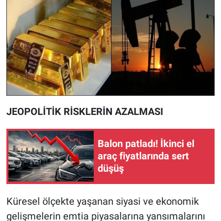
JEOPOLİTİK RİSKLERİN AZALMASI
Balon patladı! İkinci el
araç fiyatlarında sert
düşüş
Küresel ölçekte yaşanan siyasi ve ekonomik
gelişmelerin emtia piyasalarına yansımalarını