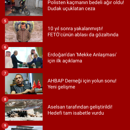
Polisten kaçmanın bedeli ağır oldu!
Dudak uçuklatan ceza
5
10 yıl sonra yakalanmıştı!
FETÖ'cünün ablası da gözaltında
6
Erdoğan'dan 'Mekke Anlaşması'
için ilk açıklama
7
AHBAP Derneği için yolun sonu!
Yeni gelişme
8
Aselsan tarafından geliştirildi!
Hedefi tam isabetle vurdu
9