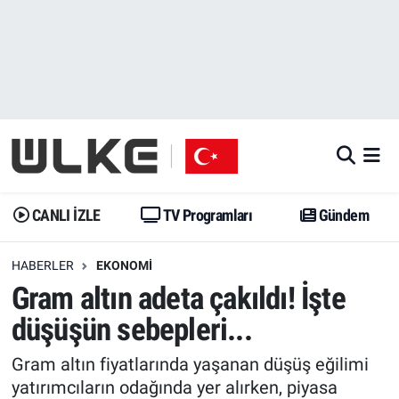
CANLI İZLE
CANLI YAYIN
Nöbetçi Eczaneler
TV Programları
TV Programları
Hava Durumu
Gündem
Gündem
İstanbul Namaz Vakitleri
Dünya
Trend
Trafik Durumu
CANLI İZLE
TV Programları
Gündem
Spor
Yaşam
Süper Lig Puan Durumu ve Fikstür
HABERLER
EKONOMI
Gram altın adeta çakıldı! İşte
Erişim Bilgileri
Erişim Bilgileri
Erişim Bilgileri
düşüşün sebepleri...
Ekonomi
Spor
Tüm Manşetler
Gram altın fiyatlarında yaşanan düşüş eğilimi
Trend
Ekonomi
Son Dakika Haberleri
yatırımcıların odağında yer alırken, piyasa