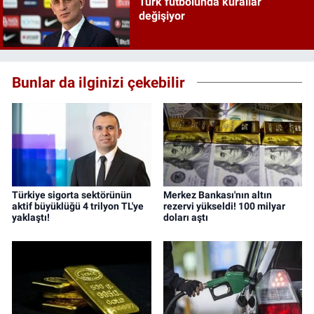
Türk futbolunda kurallar
değişiyor
Bunlar da ilginizi çekebilir
Türkiye sigorta sektörünün
Merkez Bankası'nın altın
aktif büyüklüğü 4 trilyon TL'ye
rezervi yükseldi! 100 milyar
yaklaştı!
doları aştı