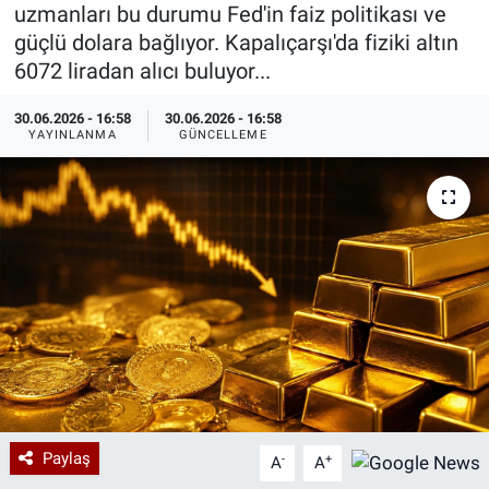
uzmanları bu durumu Fed'in faiz politikası ve
Özel Haberler
Dünya
Haber Arşivi
güçlü dolara bağlıyor. Kapalıçarşı'da fiziki altın
6072 liradan alıcı buluyor...
Yazarlar
Medya
30.06.2026 - 16:58
30.06.2026 - 16:58
YAYINLANMA
GÜNCELLEME
Özel Haberler
Kadın
Erişim Bilgileri
Sağlık
Teknoloji
Ramazan
Paylaş
-
+
A
A