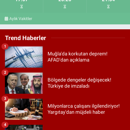
Aylık Vakitler
Trend Haberler
1
Muğla'da korkutan deprem!
AFAD'dan açıklama
2
Bölgede dengeler değişecek!
Türkiye de imzaladı
3
Milyonlarca çalışanı ilgilendiriyor!
Yargıtay'dan müjdeli haber
4