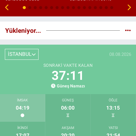
Yükleniyor...
İSTANBUL
08.08.2026
SONRAKI VAKTE KALAN
37:10
Güneş Namazı
İMSAK
GÜNEŞ
ÖĞLE
04:19
06:00
13:15
İKINDI
AKŞAM
YATSI
17:07
20:20
21:54