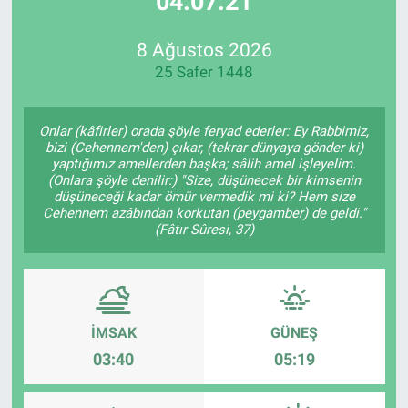
04:07:21
Özel Haberler
Dünya
Haber Arşivi
8 Ağustos 2026
25 Safer 1448
Yazarlar
Medya
Özel Haberler
Onlar (kâfirler) orada şöyle feryad ederler: Ey Rabbimiz,
bizi (Cehennem'den) çıkar, (tekrar dünyaya gönder ki)
yaptığımız amellerden başka; sâlih amel işleyelim.
Kadın
(Onlara şöyle denilir:) "Size, düşünecek bir kimsenin
düşüneceği kadar ömür vermedik mi ki? Hem size
Cehennem azâbından korkutan (peygamber) de geldi."
Erişim Bilgileri
(Fâtır Sûresi, 37)
Sağlık
Teknoloji
İMSAK
GÜNEŞ
Ramazan
03:40
05:19