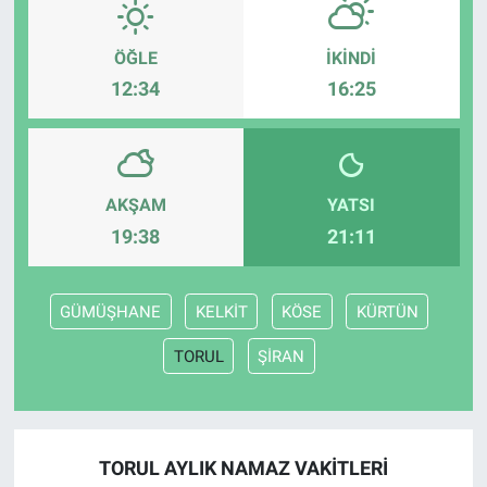
ÖĞLE
İKINDI
12:34
16:25
AKŞAM
YATSI
19:38
21:11
GÜMÜŞHANE
KELKİT
KÖSE
KÜRTÜN
TORUL
ŞİRAN
TORUL AYLIK NAMAZ VAKITLERI