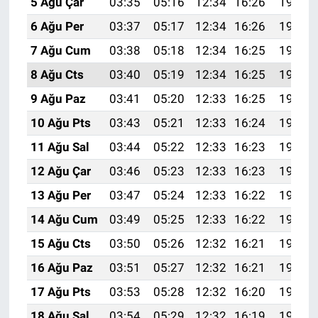
5 Ağu Çar
03:35
05:16
12:34
16:26
19:41
6 Ağu Per
03:37
05:17
12:34
16:26
19:40
7 Ağu Cum
03:38
05:18
12:34
16:25
19:39
8 Ağu Cts
03:40
05:19
12:34
16:25
19:38
9 Ağu Paz
03:41
05:20
12:33
16:25
19:37
10 Ağu Pts
03:43
05:21
12:33
16:24
19:35
11 Ağu Sal
03:44
05:22
12:33
16:23
19:34
12 Ağu Çar
03:46
05:23
12:33
16:23
19:33
13 Ağu Per
03:47
05:24
12:33
16:22
19:31
14 Ağu Cum
03:49
05:25
12:33
16:22
19:30
15 Ağu Cts
03:50
05:26
12:32
16:21
19:29
16 Ağu Paz
03:51
05:27
12:32
16:21
19:27
17 Ağu Pts
03:53
05:28
12:32
16:20
19:26
18 Ağu Sal
03:54
05:29
12:32
16:19
19:25