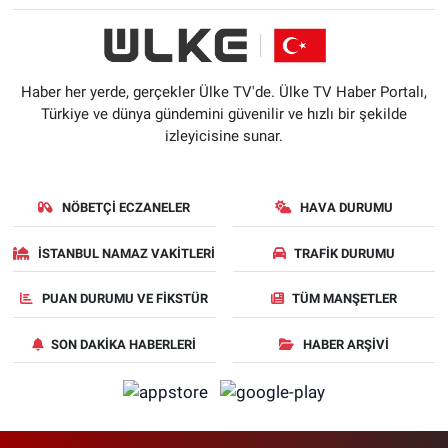
Haber her yerde, gerçekler Ülke TV'de. Ülke TV Haber Portalı,
Türkiye ve dünya gündemini güvenilir ve hızlı bir şekilde
izleyicisine sunar.
NÖBETÇI ECZANELER
HAVA DURUMU
İSTANBUL NAMAZ VAKITLERI
TRAFIK DURUMU
PUAN DURUMU VE FIKSTÜR
TÜM MANŞETLER
SON DAKIKA HABERLERI
HABER ARŞIVI