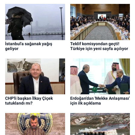
İstanbul'a sağanak yağış
Teklif komisyondan geçti!
geliyor
Türkiye için yeni sayfa açılıyor
CHP'li başkan İlkay Çiçek
Erdoğan'dan 'Mekke Anlaşması'
tutuklandı mı?
için ilk açıklama