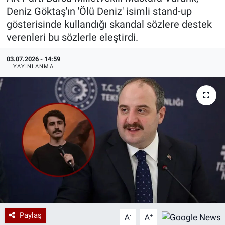
Deniz Göktaş'ın 'Ölü Deniz' isimli stand-up
Özel Haberler
Dünya
Haber Arşivi
gösterisinde kullandığı skandal sözlere destek
verenleri bu sözlerle eleştirdi.
Yazarlar
Medya
03.07.2026 - 14:59
YAYINLANMA
Özel Haberler
Kadın
Erişim Bilgileri
Sağlık
Teknoloji
Ramazan
Paylaş
-
+
A
A