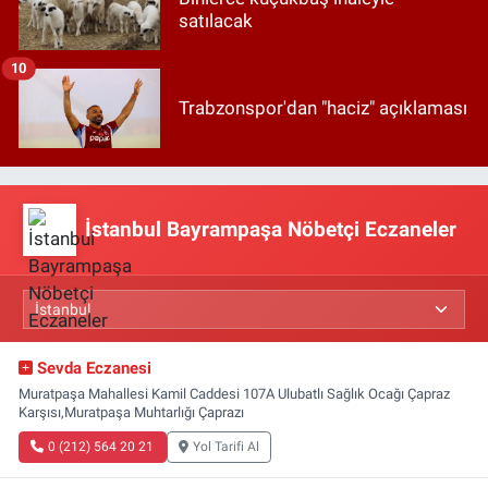
satılacak
10
Trabzonspor'dan "haciz" açıklaması
İstanbul Bayrampaşa Nöbetçi Eczaneler
Sevda Eczanesi
Muratpaşa Mahallesi Kamil Caddesi 107A Ulubatlı Sağlık Ocağı Çapraz
Karşısı,Muratpaşa Muhtarlığı Çaprazı
0 (212) 564 20 21
Yol Tarifi Al