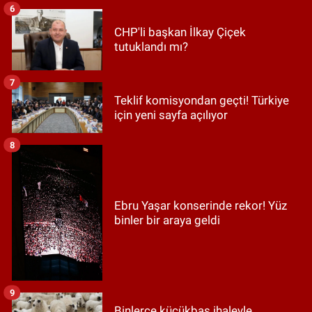
6
CHP'li başkan İlkay Çiçek
tutuklandı mı?
7
Teklif komisyondan geçti! Türkiye
için yeni sayfa açılıyor
8
Ebru Yaşar konserinde rekor! Yüz
binler bir araya geldi
9
Binlerce küçükbaş ihaleyle