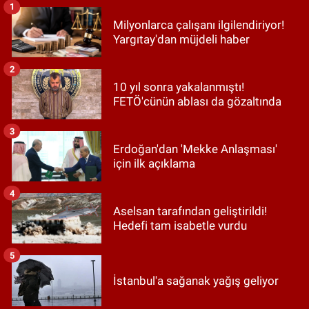
1
Milyonlarca çalışanı ilgilendiriyor!
Yargıtay'dan müjdeli haber
2
10 yıl sonra yakalanmıştı!
FETÖ'cünün ablası da gözaltında
3
Erdoğan'dan 'Mekke Anlaşması'
için ilk açıklama
4
Aselsan tarafından geliştirildi!
Hedefi tam isabetle vurdu
5
İstanbul'a sağanak yağış geliyor