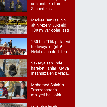
son anda kurtardı!
Sahnede hızlı
müdahale
Merkez Bankası'nın
altın rezervi yükseldi!
100 milyar doları aştı
150 bin TL'lik patatesi
bedavaya dağıttı!
Helal olsun dedirten
hareket
Sakarya sahilinde
hareketli anlar! Kıyıya
İnsansız Deniz Aracı
vurdu
Mohamed Salah'ın
Trabzonspor'a
maliyeti belli oldu
MSB'den kritik