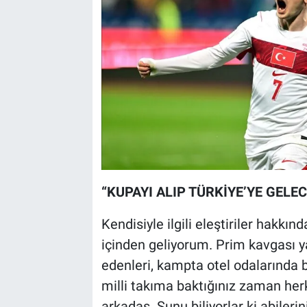
“KUPAYI ALIP TÜRKİYE’YE GELEC
Kendisiyle ilgili eleştiriler hakk
içinden geliyorum. Prim kavgası y
edenleri, kampta otel odalarında bi
milli takıma baktığınız zaman herke
arkadaş. Şunu biliyorlar ki abilerin