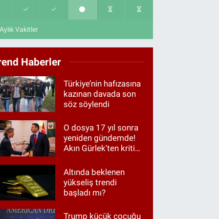
Aylık Vakitler
rend Haberler
Türkiye’nin hafızasına
kazınan davada son
söz söylendi
O dosya 17 yıl sonra
yeniden gündemde!
Akın Gürlek'ten kritik
görüşme
Altında beklenen
yükseliş trendi
başladı mı?
Trump küçük çocuğu