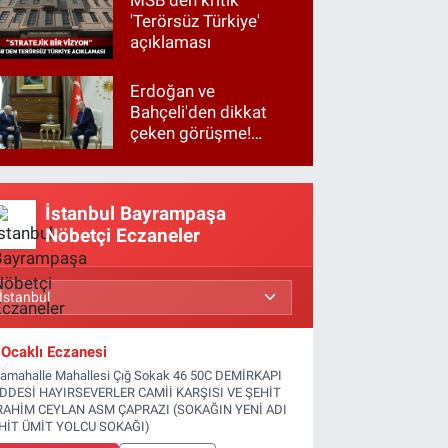
'Terörsüz Türkiye'
açıklaması
Erdoğan ve
Bahçeli'den dikkat
çeken görüşme!
Basına kapalı
gerçekleşti
İstanbul Bayrampaşa
Nöbetçi Eczaneler
Ocaklı Eczanesi
tamahalle Mahallesi Çığ Sokak 46 50C DEMİRKAPI
DDESİ HAYIRSEVERLER CAMİİ KARŞISI VE ŞEHİT
RAHİM CEYLAN ASM ÇAPRAZI (SOKAĞIN YENİ ADI
HİT ÜMİT YOLCU SOKAĞI)