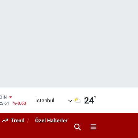
°
AR
24
İstanbul
143
%0.16
O
317
%-0.02
Trend
Özel Haberler
RLİN
463
%0.07
M ALTIN