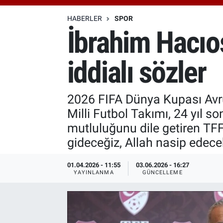
Özel Haberler
Dünya
Haber Arşivi
HABERLER
SPOR
İbrahim Hacıo
Yazarlar
Medya
iddialı sözler
Özel Haberler
Kadın
2026 FIFA Dünya Kupası Avru
Milli Futbol Takımı, 24 yıl 
Erişim Bilgileri
mutluluğunu dile getiren T
gideceğiz, Allah nasip edecek
Sağlık
01.04.2026 - 11:55
03.06.2026 - 16:27
Teknoloji
YAYINLANMA
GÜNCELLEME
Ramazan