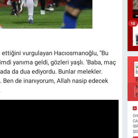
10
 ettiğini vurgulayan Hacıosmanoğlu, "Bu
imdi yanıma geldi, gözleri yaşlı. ‘Baba, maç
hada da dua ediyordu. Bunlar melekler.
. Ben de inanıyorum, Allah nasip edecek
.
Or
CA
İB
ŞE