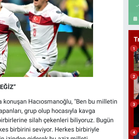
T
1
2
EĞİZ”
ında konuşan Hacıosmanoğlu, "Ben bu milletin
3
apanları, grup olup hocasıyla kavga
rbirlerine silah çekenleri biliyoruz. Bugün
s birbirini seviyor. Herkes birbiriyle
4
in izinden giderek bu aziz milleti