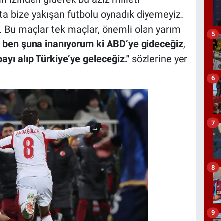
ta bize yakışan futbolu oynadık diyemeyiz.
. Bu maçlar tek maçlar, önemli olan yarım
5
ben şuna inanıyorum ki ABD’ye gideceğiz,
yı alıp Türkiye’ye geleceğiz."
sözlerine yer
6
7
8
9