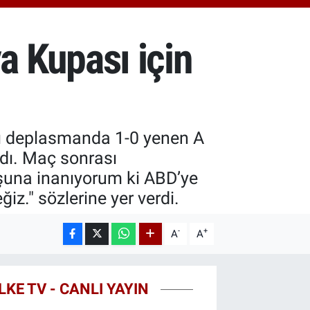
.40
%0.45
T100
99
%70
 Kupası için
COIN
25,61
%-0.63
yı deplasmanda 1-0 yenen A
ndı. Maç sonrası
şuna inanıyorum ki ABD’ye
iz." sözlerine yer verdi.
-
+
A
A
LKE TV - CANLI YAYIN