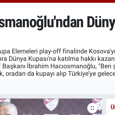
6510
BİS
13.7
smanoğlu'ndan Dünya
BIT
64.2
pa Elemeleri play-off finalinde Kosova'
sonra Dünya Kupası'na katılma hakkı kaza
FF Başkanı İbrahim Hacıosmanoğlu, "Ben 
, oradan da kupayı alıp Türkiye’ye geleceğ
Ü