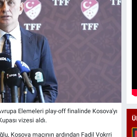
vrupa Elemeleri play-off finalinde Kosova'yı
Ü
pası vizesi aldı.
u, Kosova maçının ardından Fadil Vokrri