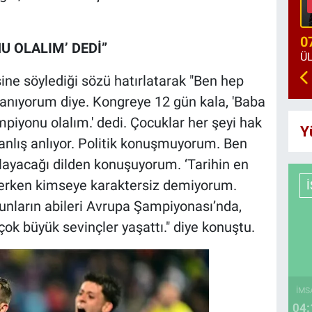
0
U OLALIM’ DEDİ”
ine söylediği sözü hatırlatarak "Ben hep
nanıyorum diye. Kongreye 12 gün kala, 'Baba
mpiyonu olalım.' dedi. Çocuklar her şeyi hak
Y
yanlış anlıyor. Politik konuşmuyorum. Ben
layacağı dilden konuşuyorum. ‘Tarihin en
 derken kimseye karaktersiz demiyorum.
 Bunların abileri Avrupa Şampiyonası’nda,
ok büyük sevinçler yaşattı." diye konuştu.
İMS
04: