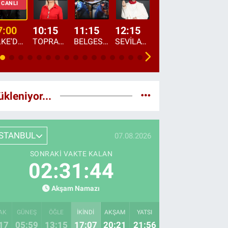
CANLI
7:00
10:15
11:15
12:15
13:00
13:45
ÜLKE'DE BU SABAH
TOPRAKTAN SOFRAYA
BELGESEL: "ÜLKE'NİN ALIN TERİ"
SEVİLAY SUNGUR İLE ELİMİN BEREKETİ
ÖĞLE AJANSI
ÜLKE'DEN HABE
ükleniyor...
İSTANBUL
07.08.2026
SONRAKI VAKTE KALAN
02:31:43
Akşam Namazı
AK
GÜNEŞ
ÖĞLE
İKINDI
AKŞAM
YATSI
17
05:59
13:15
17:07
20:21
21:56