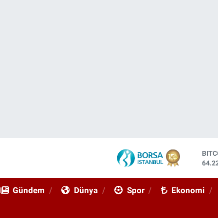
DOL
47,7
EUR
55,0
Gündem
Dünya
Spor
Ekonomi
STE
64,2
GRA