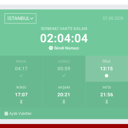
İSTANBUL
07.08.2026
SONRAKI VAKTE KALAN
02:04:03
İkindi Namazı
İMSAK
GÜNEŞ
ÖĞLE
04:17
05:59
13:15
İKINDI
AKŞAM
YATSI
17:07
20:21
21:56
Aylık Vakitler