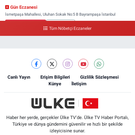
Gün Eczanesi
İsmetpaşa Mahallesi, Uluhan Sokak No:5 B Bayrampaşa İstanbul
0 (212) 613 41 57
Yol Tarifi Al
Tüm Nöbetçi Eczaneler
Ellinci Yıl Eczanesi
Yıldırım Mahallesi, Mostar Sokak No:4 A Yıldırım Bayrampaşa İstanbul
0 (212) 640 11 57
Yol Tarifi Al
Canlı Yayın
Erişim Bilgileri
Gizlilik Sözleşmesi
Künye
İletişim
Haber her yerde, gerçekler Ülke TV'de. Ülke TV Haber Portalı,
Türkiye ve dünya gündemini güvenilir ve hızlı bir şekilde
izleyicisine sunar.