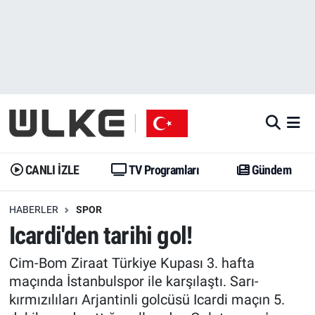
CANLI İZLE
CANLI YAYIN
Nöbetçi Eczaneler
TV Programları
TV Programları
Hava Durumu
Gündem
Gündem
İstanbul Namaz Vakitleri
Dünya
Trend
Trafik Durumu
CANLI İZLE
TV Programları
Gündem
Spor
Yaşam
Süper Lig Puan Durumu ve Fikstür
HABERLER
SPOR
Icardi'den tarihi gol!
Erişim Bilgileri
Erişim Bilgileri
Erişim Bilgileri
Cim-Bom Ziraat Türkiye Kupası 3. hafta
Ekonomi
Spor
Tüm Manşetler
maçında İstanbulspor ile karşılaştı. Sarı-
kırmızılıları Arjantinli golcüsü Icardi maçın 5.
Trend
Ekonomi
Son Dakika Haberleri