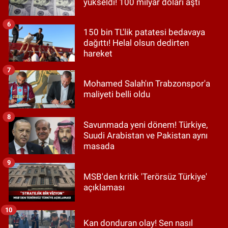
yükseldi! 100 milyar doları aştı
6
150 bin TL'lik patatesi bedavaya
dağıttı! Helal olsun dedirten
hareket
7
Mohamed Salah'ın Trabzonspor'a
maliyeti belli oldu
8
Savunmada yeni dönem! Türkiye,
Suudi Arabistan ve Pakistan aynı
masada
9
MSB'den kritik 'Terörsüz Türkiye'
açıklaması
10
Kan donduran olay! Sen nasıl