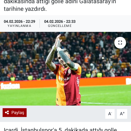
dakikasında attığı golle adını Galatasaray'ın
tarihine yazdırdı.
Özel Haberler
Dünya
Haber Arşivi
04.02.2026 - 22:29
04.02.2026 - 22:33
Yazarlar
Medya
YAYINLANMA
GÜNCELLEME
Özel Haberler
Kadın
Erişim Bilgileri
Sağlık
Teknoloji
Paylaş
-
+
A
A
Ramazan
Icardi, İstanbulspor'a 5. dakikada attığı golle