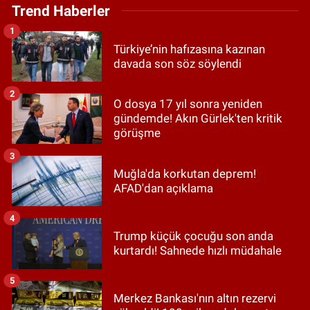
Trend Haberler
1
Türkiye’nin hafızasına kazınan
davada son söz söylendi
2
O dosya 17 yıl sonra yeniden
gündemde! Akın Gürlek'ten kritik
görüşme
3
Muğla'da korkutan deprem!
AFAD'dan açıklama
4
Trump küçük çocuğu son anda
kurtardı! Sahnede hızlı müdahale
5
Merkez Bankası'nın altın rezervi