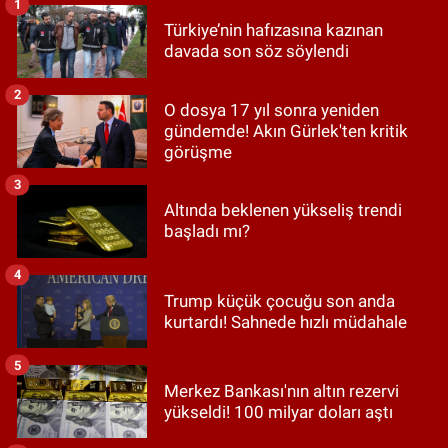
1
Türkiye’nin hafızasına kazınan
davada son söz söylendi
2
O dosya 17 yıl sonra yeniden
gündemde! Akın Gürlek'ten kritik
görüşme
3
Altında beklenen yükseliş trendi
başladı mı?
4
Trump küçük çocuğu son anda
kurtardı! Sahnede hızlı müdahale
5
Merkez Bankası'nın altın rezervi
yükseldi! 100 milyar doları aştı