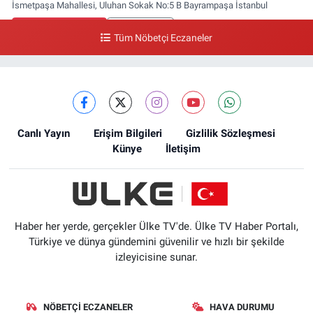
İsmetpaşa Mahallesi, Uluhan Sokak No:5 B Bayrampaşa İstanbul
0 (212) 613 41 57
Yol Tarifi Al
Tüm Nöbetçi Eczaneler
Ellinci Yıl Eczanesi
Yıldırım Mahallesi, Mostar Sokak No:4 A Yıldırım Bayrampaşa İstanbul
0 (212) 640 11 57
Yol Tarifi Al
Canlı Yayın
Erişim Bilgileri
Gizlilik Sözleşmesi
Künye
İletişim
Haber her yerde, gerçekler Ülke TV'de. Ülke TV Haber Portalı,
Türkiye ve dünya gündemini güvenilir ve hızlı bir şekilde
izleyicisine sunar.
NÖBETÇI ECZANELER
HAVA DURUMU