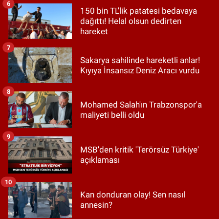
6
150 bin TL'lik patatesi bedavaya
dağıttı! Helal olsun dedirten
hareket
7
Sakarya sahilinde hareketli anlar!
Kıyıya İnsansız Deniz Aracı vurdu
8
Mohamed Salah'ın Trabzonspor'a
maliyeti belli oldu
9
MSB'den kritik 'Terörsüz Türkiye'
açıklaması
10
Kan donduran olay! Sen nasıl
annesin?