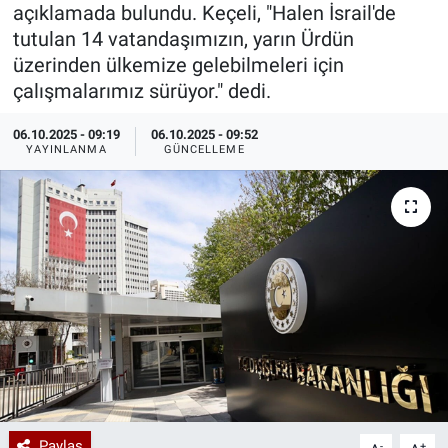
açıklamada bulundu. Keçeli, "Halen İsrail'de
Özel Haberler
Dünya
Haber Arşivi
tutulan 14 vatandaşımızın, yarın Ürdün
üzerinden ülkemize gelebilmeleri için
Yazarlar
Medya
çalışmalarımız sürüyor." dedi.
06.10.2025 - 09:19
06.10.2025 - 09:52
Özel Haberler
YAYINLANMA
GÜNCELLEME
Kadın
Erişim Bilgileri
Sağlık
Teknoloji
Ramazan
Paylaş
-
+