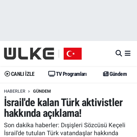
CANLI İZLE
CANLI YAYIN
Nöbetçi Eczaneler
TV Programları
TV Programları
Hava Durumu
Gündem
Gündem
İstanbul Namaz Vakitleri
Dünya
Trend
Trafik Durumu
CANLI İZLE
TV Programları
Gündem
Spor
Yaşam
Süper Lig Puan Durumu ve Fikstür
HABERLER
GÜNDEM
İsrail'de kalan Türk aktivistler
Erişim Bilgileri
Erişim Bilgileri
Erişim Bilgileri
hakkında açıklama!
Ekonomi
Spor
Tüm Manşetler
Son dakika haberler: Dışişleri Sözcüsü Keçeli
Trend
Ekonomi
Son Dakika Haberleri
İsrail'de tutulan Türk vatandaşlar hakkında