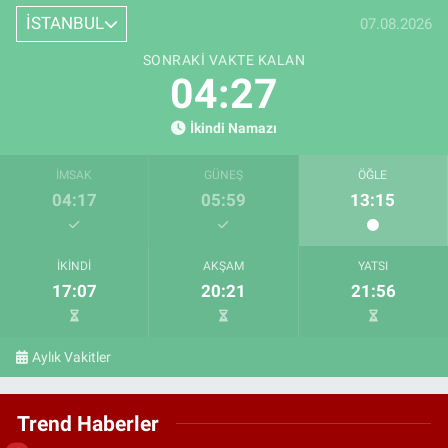
İSTANBUL
07.08.2026
SONRAKI VAKTE KALAN
04:26
İkindi Namazı
İMSAK
GÜNEŞ
ÖĞLE
04:17
05:59
13:15
İKINDI
AKŞAM
YATSI
17:07
20:21
21:56
Aylık Vakitler
Trend Haberler