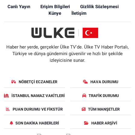
Canlı Yayın
Erişim Bilgileri
Gizlilik Sözleşmesi
Künye
İletişim
Haber her yerde, gerçekler Ülke TV'de. Ülke TV Haber Portalı,
Türkiye ve dünya gündemini güvenilir ve hızlı bir şekilde
izleyicisine sunar.
NÖBETÇI ECZANELER
HAVA DURUMU
İSTANBUL NAMAZ VAKITLERI
TRAFIK DURUMU
PUAN DURUMU VE FIKSTÜR
TÜM MANŞETLER
SON DAKIKA HABERLERI
HABER ARŞIVI