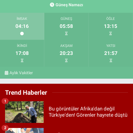
Güneş Namazı
İMSAK
GÜNEŞ
ÖĞLE
04:16
05:58
13:15
İKINDI
AKŞAM
YATSI
17:08
20:23
21:57
Aylık Vakitler
Trend Haberler
1
Bu görüntüler Afrika'dan değil
Türkiye'den! Görenler hayrete düştü
2