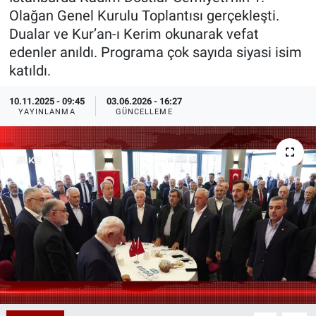
Olağan Genel Kurulu Toplantısı gerçekleşti.
Özel Haberler
Dünya
Haber Arşivi
Dualar ve Kur’an-ı Kerim okunarak vefat
edenler anıldı. Programa çok sayıda siyasi isim
Yazarlar
Medya
katıldı.
Özel Haberler
10.11.2025 - 09:45
03.06.2026 - 16:27
YAYINLANMA
GÜNCELLEME
Kadın
Erişim Bilgileri
Sağlık
Teknoloji
Ramazan