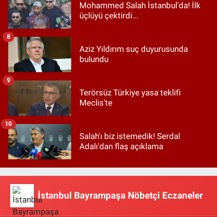
Mohammed Salah İstanbul'da! İlk
üçlüyü çektirdi...
8
Aziz Yıldırım suç duyurusunda
bulundu
9
Terörsüz Türkiye yasa teklifi
Meclis'te
10
Salah'ı biz istemedik! Serdal
Adalı'dan flaş açıklama
İstanbul Bayrampaşa Nöbetçi Eczaneler