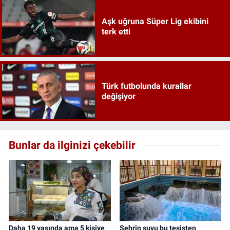
Aşk uğruna Süper Lig ekibini
terk etti
Türk futbolunda kurallar
değişiyor
Bunlar da ilginizi çekebilir
Daha 19 yaşında ama 5 kişiye
Şehrin suyu bu tesisten