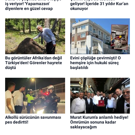
iş veriyor! 'Yapamazsın'
geliyor! İçeride 31 yıldır Kur’an
diyenlere en güzel cevap
okunuyor
Bu görüntüler Afrika'dan değil
Evini çöplüğe çevirmişti! O
Türkiye'den! Görenler hayrete
hemşire için hukuki süreç
düştü
başlatıldı
Alkollü sürücünün savunması
Murat Kurum'a anlamlı hediye!
pes dedirtti!
Ömrümün sonuna kadar
saklayacağım