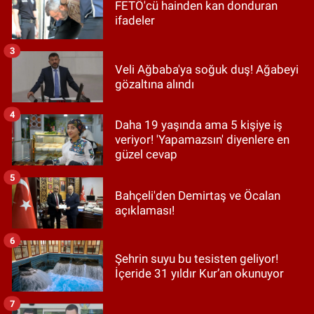
FETÖ'cü hainden kan donduran
ifadeler
3
Veli Ağbaba'ya soğuk duş! Ağabeyi
gözaltına alındı
4
Daha 19 yaşında ama 5 kişiye iş
veriyor! 'Yapamazsın' diyenlere en
güzel cevap
5
Bahçeli'den Demirtaş ve Öcalan
açıklaması!
6
Şehrin suyu bu tesisten geliyor!
İçeride 31 yıldır Kur’an okunuyor
7