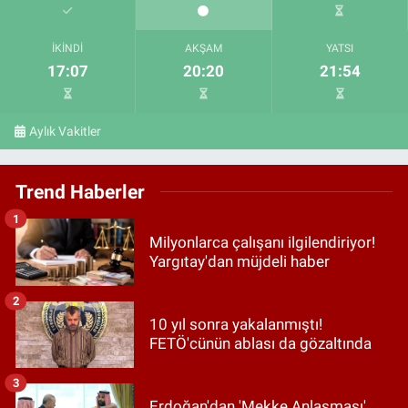
İKINDI
AKŞAM
YATSI
17:07
20:20
21:54
Aylık Vakitler
Trend Haberler
1
Milyonlarca çalışanı ilgilendiriyor!
Yargıtay'dan müjdeli haber
2
10 yıl sonra yakalanmıştı!
FETÖ'cünün ablası da gözaltında
3
Erdoğan'dan 'Mekke Anlaşması'