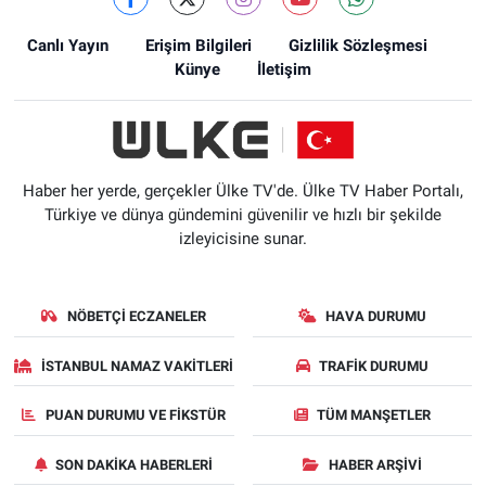
Canlı Yayın
Erişim Bilgileri
Gizlilik Sözleşmesi
Künye
İletişim
Haber her yerde, gerçekler Ülke TV'de. Ülke TV Haber Portalı,
Türkiye ve dünya gündemini güvenilir ve hızlı bir şekilde
izleyicisine sunar.
NÖBETÇI ECZANELER
HAVA DURUMU
İSTANBUL NAMAZ VAKITLERI
TRAFIK DURUMU
PUAN DURUMU VE FIKSTÜR
TÜM MANŞETLER
SON DAKIKA HABERLERI
HABER ARŞIVI