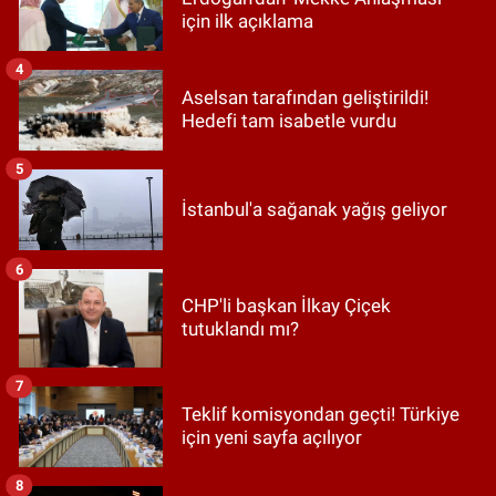
için ilk açıklama
4
Aselsan tarafından geliştirildi!
Hedefi tam isabetle vurdu
5
İstanbul'a sağanak yağış geliyor
6
CHP'li başkan İlkay Çiçek
tutuklandı mı?
7
Teklif komisyondan geçti! Türkiye
için yeni sayfa açılıyor
8