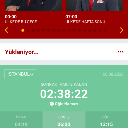
00:00
07:00
ÜLKE'DE BU GECE
ÜLKE'DE HAFTA SONU
Yükleniyor...
İSTANBUL
08.08.2026
SONRAKI VAKTE KALAN
02:38:21
Öğle Namazı
İMSAK
GÜNEŞ
ÖĞLE
04:19
06:00
13:15