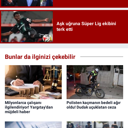
Aşk uğruna Süper Lig ekibini
terk etti
Bunlar da ilginizi çekebilir
Milyonlarca çalışanı
Polisten kaçmanın bedeli ağır
ilgilendiriyor! Yargıtay'dan
oldu! Dudak uçuklatan ceza
müjdeli haber