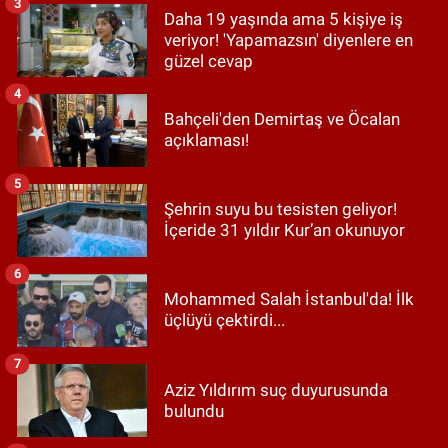
3
Daha 19 yaşında ama 5 kişiye iş
veriyor! 'Yapamazsın' diyenlere en
güzel cevap
4
Bahçeli'den Demirtaş ve Öcalan
açıklaması!
5
Şehrin suyu bu tesisten geliyor!
İçeride 31 yıldır Kur’an okunuyor
6
Mohammed Salah İstanbul'da! İlk
üçlüyü çektirdi...
7
Aziz Yıldırım suç duyurusunda
bulundu