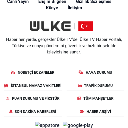
Canlı Yayın
Erişim Bilgileri
Gizlilik Sözleşmesi
Künye
İletişim
Haber her yerde, gerçekler Ülke TV'de. Ülke TV Haber Portalı,
Türkiye ve dünya gündemini güvenilir ve hızlı bir şekilde
izleyicisine sunar.
NÖBETÇI ECZANELER
HAVA DURUMU
İSTANBUL NAMAZ VAKITLERI
TRAFIK DURUMU
PUAN DURUMU VE FIKSTÜR
TÜM MANŞETLER
SON DAKIKA HABERLERI
HABER ARŞIVI