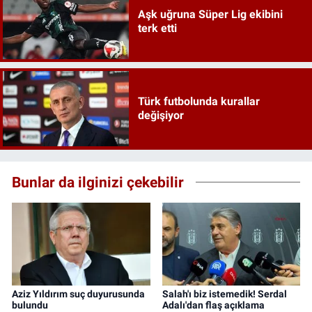
Aşk uğruna Süper Lig ekibini
terk etti
Türk futbolunda kurallar
değişiyor
Bunlar da ilginizi çekebilir
Aziz Yıldırım suç duyurusunda
Salah'ı biz istemedik! Serdal
bulundu
Adalı'dan flaş açıklama