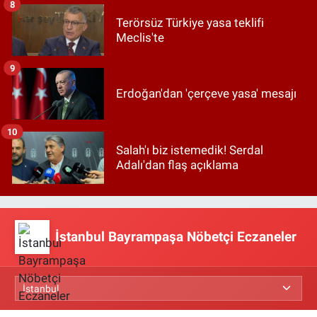
8
Terörsüz Türkiye yasa teklifi
Meclis'te
9
Erdoğan'dan 'çerçeve yasa' mesajı
10
Salah'ı biz istemedik! Serdal
Adalı'dan flaş açıklama
İstanbul Bayrampaşa Nöbetçi Eczaneler