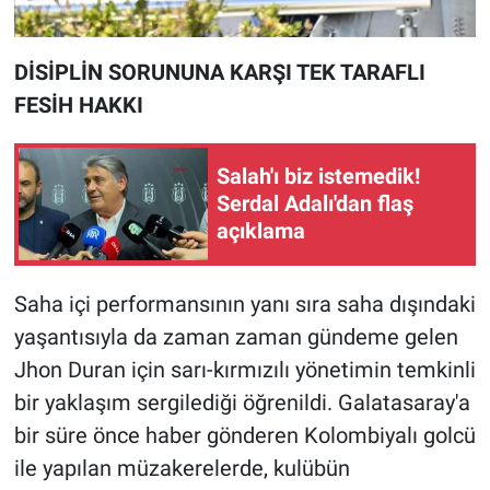
DİSİPLİN SORUNUNA KARŞI TEK TARAFLI
FESİH HAKKI
Salah'ı biz istemedik!
Serdal Adalı'dan flaş
açıklama
Saha içi performansının yanı sıra saha dışındaki
yaşantısıyla da zaman zaman gündeme gelen
Jhon Duran için sarı-kırmızılı yönetimin temkinli
bir yaklaşım sergilediği öğrenildi. Galatasaray'a
bir süre önce haber gönderen Kolombiyalı golcü
ile yapılan müzakerelerde, kulübün