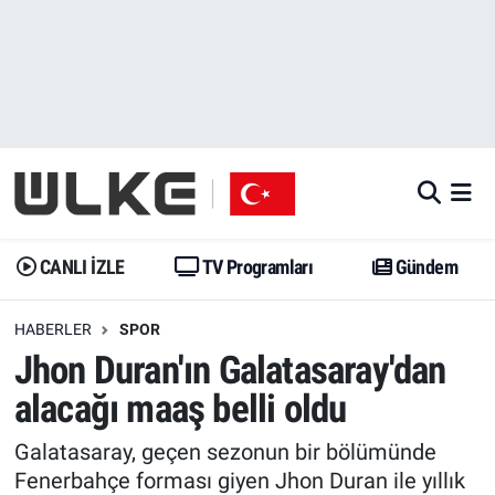
CANLI İZLE
CANLI YAYIN
Nöbetçi Eczaneler
TV Programları
TV Programları
Hava Durumu
Gündem
Gündem
İstanbul Namaz Vakitleri
Dünya
Trend
Trafik Durumu
CANLI İZLE
TV Programları
Gündem
Spor
Yaşam
Süper Lig Puan Durumu ve Fikstür
HABERLER
SPOR
Jhon Duran'ın Galatasaray'dan
Erişim Bilgileri
Erişim Bilgileri
Erişim Bilgileri
alacağı maaş belli oldu
Ekonomi
Spor
Tüm Manşetler
Galatasaray, geçen sezonun bir bölümünde
Trend
Ekonomi
Son Dakika Haberleri
Fenerbahçe forması giyen Jhon Duran ile yıllık