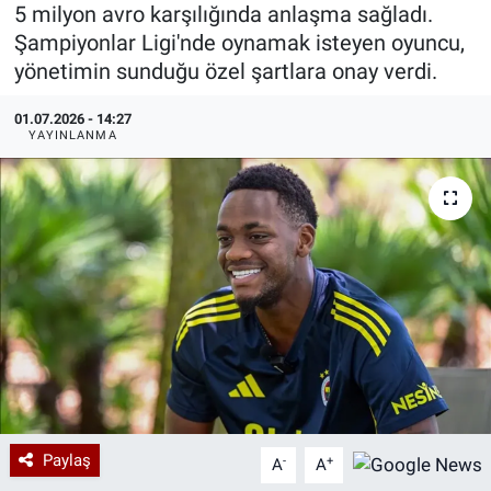
5 milyon avro karşılığında anlaşma sağladı.
Özel Haberler
Dünya
Haber Arşivi
Şampiyonlar Ligi'nde oynamak isteyen oyuncu,
yönetimin sunduğu özel şartlara onay verdi.
Yazarlar
Medya
01.07.2026 - 14:27
YAYINLANMA
Özel Haberler
Kadın
Erişim Bilgileri
Sağlık
Teknoloji
Ramazan
Paylaş
-
+
A
A