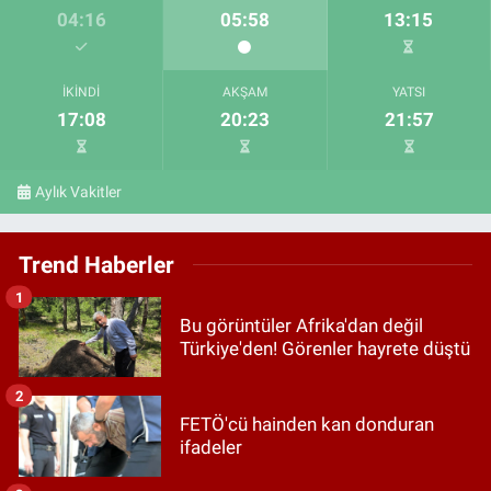
04:16
05:58
13:15
İKINDI
AKŞAM
YATSI
17:08
20:23
21:57
Aylık Vakitler
Trend Haberler
1
Bu görüntüler Afrika'dan değil
Türkiye'den! Görenler hayrete düştü
2
FETÖ'cü hainden kan donduran
ifadeler