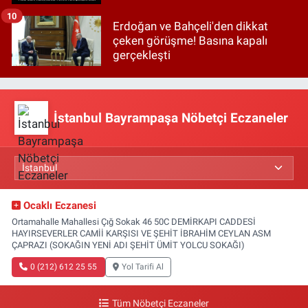
10
Erdoğan ve Bahçeli'den dikkat
çeken görüşme! Basına kapalı
gerçekleşti
İstanbul Bayrampaşa Nöbetçi Eczaneler
Ocaklı Eczanesi
Ortamahalle Mahallesi Çığ Sokak 46 50C DEMİRKAPI CADDESİ
HAYIRSEVERLER CAMİİ KARŞISI VE ŞEHİT İBRAHİM CEYLAN ASM
ÇAPRAZI (SOKAĞIN YENİ ADI ŞEHİT ÜMİT YOLCU SOKAĞI)
0 (212) 612 25 55
Yol Tarifi Al
Tüm Nöbetçi Eczaneler