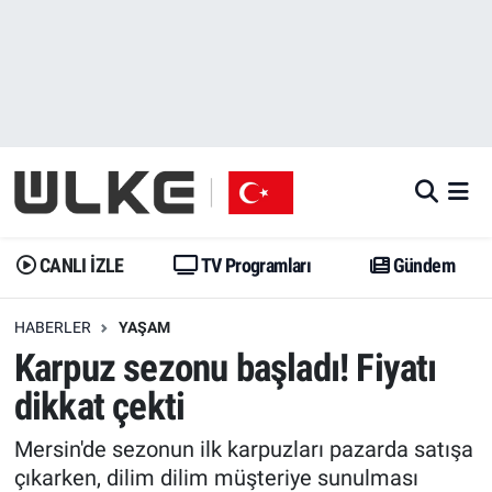
CANLI İZLE
CANLI YAYIN
Nöbetçi Eczaneler
TV Programları
TV Programları
Hava Durumu
Gündem
Gündem
İstanbul Namaz Vakitleri
Dünya
Trend
Trafik Durumu
CANLI İZLE
TV Programları
Gündem
Spor
Yaşam
Süper Lig Puan Durumu ve Fikstür
HABERLER
YAŞAM
Karpuz sezonu başladı! Fiyatı
Erişim Bilgileri
Erişim Bilgileri
Erişim Bilgileri
dikkat çekti
Ekonomi
Spor
Tüm Manşetler
Mersin'de sezonun ilk karpuzları pazarda satışa
Trend
Ekonomi
Son Dakika Haberleri
çıkarken, dilim dilim müşteriye sunulması