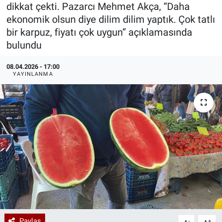
dikkat çekti. Pazarcı Mehmet Akça, “Daha
Özel Haberler
Dünya
Haber Arşivi
ekonomik olsun diye dilim dilim yaptık. Çok tatlı
bir karpuz, fiyatı çok uygun” açıklamasında
Yazarlar
Medya
bulundu
08.04.2026 - 17:00
Özel Haberler
YAYINLANMA
Kadın
Erişim Bilgileri
Sağlık
Teknoloji
Ramazan
Paylaş
-
+