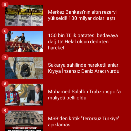
5
Merkez Bankası'nın altın rezervi
yükseldi! 100 milyar doları aştı
6
150 bin TL'lik patatesi bedavaya
dağıttı! Helal olsun dedirten
hareket
7
Sakarya sahilinde hareketli anlar!
Kıyıya İnsansız Deniz Aracı vurdu
8
Mohamed Salah'ın Trabzonspor'a
maliyeti belli oldu
9
MSB'den kritik 'Terörsüz Türkiye'
açıklaması