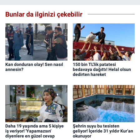
Bunlar da ilginizi çekebilir
Kan donduran olay! Sen nasıl
150 bin TL'lik patatesi
annesin?
bedavaya dağıttı! Helal olsun
dedirten hareket
Daha 19 yaşında ama 5 kişiye
Şehrin suyu bu tesisten
iş veriyor! 'Yapamazsın'
geliyor! İçeride 31 yıldır Kur’an
diyenlere en güzel cevap
okunuyor