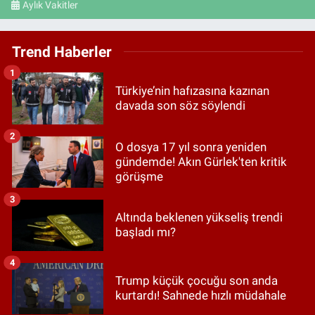
Aylık Vakitler
Trend Haberler
1
Türkiye’nin hafızasına kazınan
davada son söz söylendi
2
O dosya 17 yıl sonra yeniden
gündemde! Akın Gürlek'ten kritik
görüşme
3
Altında beklenen yükseliş trendi
başladı mı?
4
Trump küçük çocuğu son anda
kurtardı! Sahnede hızlı müdahale